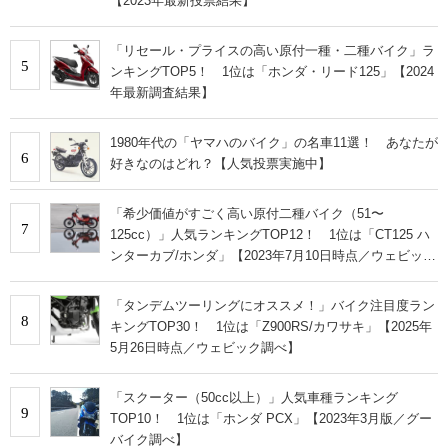
【2023年最新投票結果】
「リセール・プライスの高い原付一種・二種バイク」ラ
5
ンキングTOP5！ 1位は「ホンダ・リード125」【2024
年最新調査結果】
1980年代の「ヤマハのバイク」の名車11選！ あなたが
6
好きなのはどれ？【人気投票実施中】
「希少価値がすごく高い原付二種バイク（51〜
7
125cc）」人気ランキングTOP12！ 1位は「CT125 ハ
ンターカブ/ホンダ」【2023年7月10日時点／ウェビック
調べ】
「タンデムツーリングにオススメ！」バイク注目度ラン
8
キングTOP30！ 1位は「Z900RS/カワサキ」【2025年
5月26日時点／ウェビック調べ】
「スクーター（50cc以上）」人気車種ランキング
9
TOP10！ 1位は「ホンダ PCX」【2023年3月版／グー
バイク調べ】