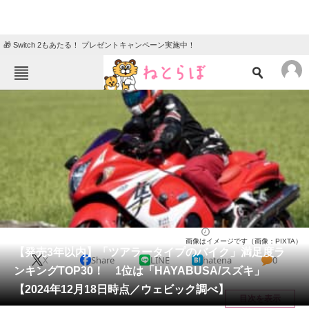
🎁 Switch 2もあたる！ プレゼントキャンペーン実施中！
ねとらぼメニュー
TOP
ニュース
エンタメ
クイズ
グルメ
地域
住まい
教育・育児
動物
リサーチ
バイク
2024/12/27 12:00（公開）
画像はイメージです（画像：PIXTA）
会員記事
【発売3年以内】「ツアラータイプのバイク」満足度ラ
X
Share
LINE
hatena
0
ンキングTOP30！ 1位は「HAYABUSA/スズキ」
メディア
【2024年12月18日時点／ウェビック調べ】
目次を表示
注目記事を集めた総合ページ