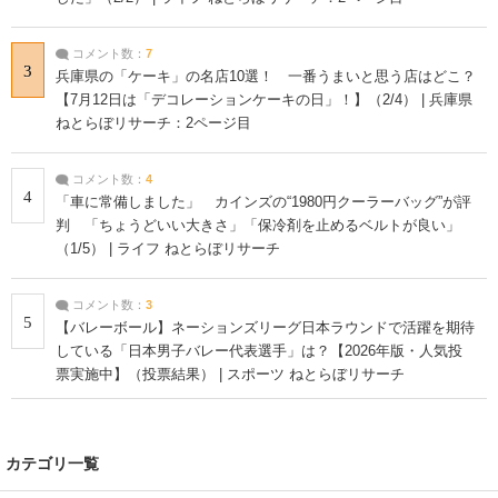
コメント数：
7
3
兵庫県の「ケーキ」の名店10選！ 一番うまいと思う店はどこ？
【7月12日は「デコレーションケーキの日」！】（2/4） | 兵庫県
ねとらぼリサーチ：2ページ目
コメント数：
4
4
「車に常備しました」 カインズの“1980円クーラーバッグ”が評
判 「ちょうどいい大きさ」「保冷剤を止めるベルトが良い」
（1/5） | ライフ ねとらぼリサーチ
コメント数：
3
5
【バレーボール】ネーションズリーグ日本ラウンドで活躍を期待
している「日本男子バレー代表選手」は？【2026年版・人気投
票実施中】（投票結果） | スポーツ ねとらぼリサーチ
カテゴリ一覧