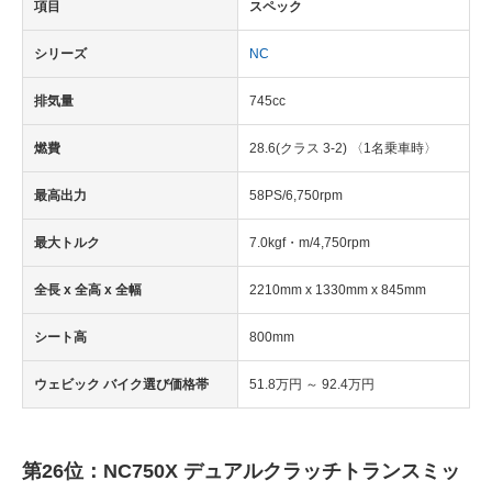
項目
スペック
シリーズ
NC
排気量
745cc
燃費
28.6(クラス 3-2) 〈1名乗車時〉
最高出力
58PS/6,750rpm
最大トルク
7.0kgf・m/4,750rpm
全長 x 全高 x 全幅
2210mm x 1330mm x 845mm
シート高
800mm
ウェビック バイク選び価格帯
51.8万円 ～ 92.4万円
第26位：NC750X デュアルクラッチトランスミッ