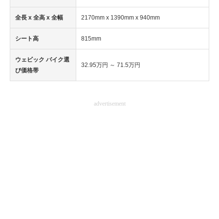
企業向けIT製品の総合サイト
全長 x 全高 x 全幅
2170mm x 1390mm x 940mm
IT製品の技術・比較・事例
シート高
815mm
製造業のIT導入・活用を支援
ウェビック バイク選
32.95万円 ～ 71.5万円
び価格帯
モノづくり技術者専門サイト
エレクトロニクス専門サイト
advertisement
電子設計の基本と応用
エネルギーの専門メディア
建設×テクノロジーの最前線
ちょっと気になるネットの話題