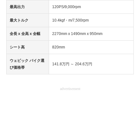
最高出力
120PS/9,000rpm
最大トルク
10.4kgf・m/7,500rpm
全長 x 全高 x 全幅
2270mm x 1490mm x 950mm
シート高
820mm
ウェビック バイク選
141.8万円 ～ 204.6万円
び価格帯
advertisement