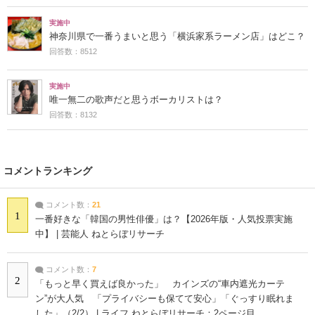
実施中
神奈川県で一番うまいと思う「横浜家系ラーメン店」はどこ？
回答数：8512
実施中
唯一無二の歌声だと思うボーカリストは？
回答数：8132
コメントランキング
コメント数：
21
1
一番好きな「韓国の男性俳優」は？【2026年版・人気投票実施
中】 | 芸能人 ねとらぼリサーチ
コメント数：
7
2
「もっと早く買えば良かった」 カインズの“車内遮光カーテ
ン”が大人気 「プライバシーも保てて安心」「ぐっすり眠れま
した」（2/2） | ライフ ねとらぼリサーチ：2ページ目