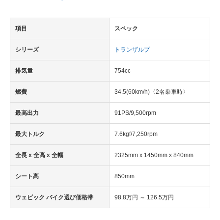
項目
スペック
シリーズ
トランザルプ
排気量
754cc
燃費
34.5(60km/h)〈2名乗車時〉
最高出力
91PS/9,500rpm
最大トルク
7.6kgf/7,250rpm
全長 x 全高 x 全幅
2325mm x 1450mm x 840mm
シート高
850mm
ウェビック バイク選び価格帯
98.8万円 ～ 126.5万円