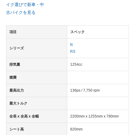
イク選びで新車・中
古バイクを見る
項目
スペック
R
シリーズ
RS
排気量
1254cc
燃費
最高出力
136ps / 7,750 rpm
最大トルク
全長 x 全高 x 全幅
2200mm x 1255mm x 790mm
シート高
820mm