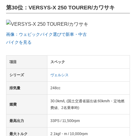
第30位：VERSYS-X 250 TOURER/カワサキ
ITの今と未来を見通す
スマホと通信の最新トレンド
画像：ウェビックバイク選びで新車・中古
進化するPCとデバイスの未来
バイクを見る
好きが集まる 比べて選べる
項目
スペック
ビジネスと働き方のヒント
シリーズ
ヴェルシス
AI活用のいまが分かる
排気量
248cc
企業ITのトレンドを詳説
30.0km/L (国土交通省届出値:60km/h・定地燃
経営リーダーのコミュニティ
燃費
費値、2名乗車時)
マーケ×ITの今がよく分かる
最高出力
33PS / 11,500rpm
ITエンジニア向け専門サイト
最大トルク
2.1kgf・m / 10,000rpm