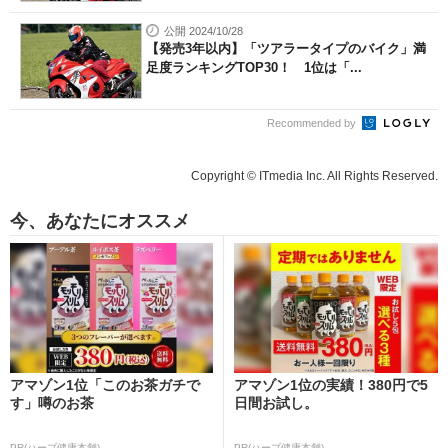
公開 2024/10/28
【発売3年以内】「ツアラータイプのバイク」満
足度ランキングTOP30！ 1位は「...
Recommended by
Copyright © ITmedia Inc. All Rights Reserved.
今、あなたにオススメ
アマゾン1位「このお茶ガチで
アマゾン1位の実績！380円で5
す」噂のお茶
日間お試し。
PR(ハーブ健康本舗)
PR(ハーブ健康本舗)