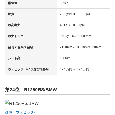
排気量
399cc
燃費
28.1(WMTCモード値)
最高出力
46 PS / 9,000 rpm
最大トルク
3.9 kgf・m / 7,500 rpm
全長 x 全高 x 全幅
2150mm x 1390mm x 830mm
シート高
800mm
ウェビック バイク選び価格帯
89.1万円 ～ 89.1万円
第24位：R1250RS/BMW
画像：ウェビックバ