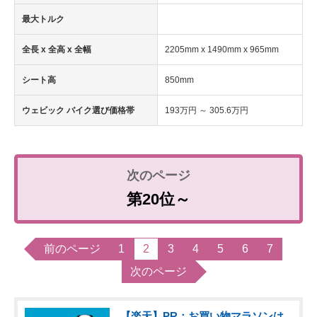
最大トルク
全長 x 全高 x 全幅
2205mm x 1490mm x 965mm
シート高
850mm
ウェビック バイク選び価格帯
193万円 ～ 305.6万円
第20位～
前のページ
1
2
3
4
5
6
7
次のページ
【楽天】PR：お買い物マラソンは