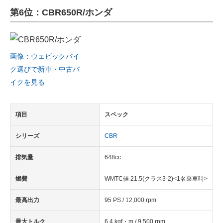
第6位：CBR650R/ホンダ
ITの今と未来を見通す
スマホと通信の最新トレンド
画像：ウェビックバイ
進化するPCとデバイスの未来
ク選びで新車・中古バ
イクを見る
好きが集まる 比べて選べる
ビジネスと働き方のヒント
項目
スペック
AI活用のいまが分かる
シリーズ
CBR
企業ITのトレンドを詳説
排気量
648cc
経営リーダーのコミュニティ
燃費
WMTC値 21.5(クラス3-2)<1名乗車時>
マーケ×ITの今がよく分かる
最高出力
95 PS / 12,000 rpm
ITエンジニア向け専門サイト
最大トルク
6.4 kgf・m / 9,500 rpm