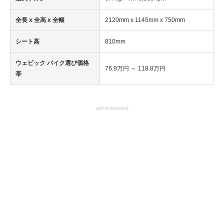
企業向けIT製品の総合サイト
全長 x 全高 x 全幅
2120mm x 1145mm x 750mm
IT製品の技術・比較・事例
シート高
810mm
製造業のIT導入・活用を支援
ウェビック バイク選び価格
76.9万円 ～ 118.8万円
帯
モノづくり技術者専門サイト
エレクトロニクス専門サイト
advertisement
電子設計の基本と応用
エネルギーの専門メディア
建設×テクノロジーの最前線
ちょっと気になるネットの話題