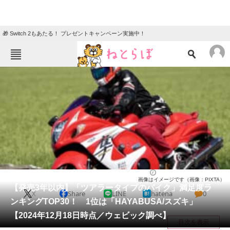
🎁 Switch 2もあたる！ プレゼントキャンペーン実施中！
ねとらぼメニュー
TOP
ニュース
エンタメ
クイズ
グルメ
地域
住まい
教育・育児
動物
リサーチ
バイク
2024/12/27 12:00（公開）
画像はイメージです（画像：PIXTA）
会員記事
【発売3年以内】「ツアラータイプのバイク」満足度ラ
X
Share
LINE
hatena
0
ンキングTOP30！ 1位は「HAYABUSA/スズキ」
メディア
【2024年12月18日時点／ウェビック調べ】
目次を表示
注目記事を集めた総合ページ