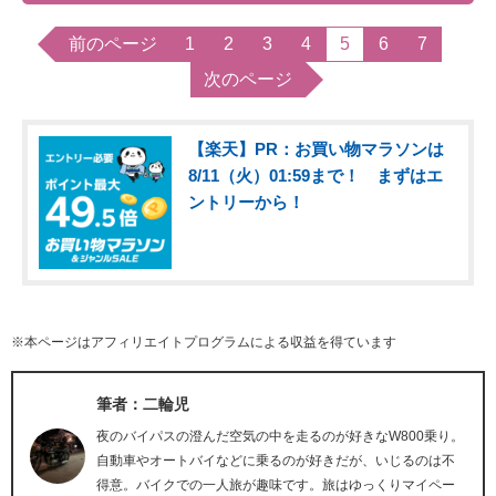
前のページ
1
2
3
4
5
6
7
次のページ
【楽天】PR：お買い物マラソンは
8/11（火）01:59まで！ まずはエ
ントリーから！
※本ページはアフィリエイトプログラムによる収益を得ています
筆者：二輪児
夜のバイパスの澄んだ空気の中を走るのが好きなW800乗り。
自動車やオートバイなどに乗るのが好きだが、いじるのは不
得意。バイクでの一人旅が趣味です。旅はゆっくりマイペー