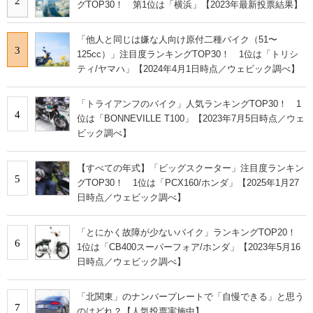
2
グTOP30！ 第1位は「横浜」【2023年最新投票結果】
「他人と同じは嫌な人向け原付二種バイク（51〜
3
125cc）」注目度ランキングTOP30！ 1位は「トリシ
ティ/ヤマハ」【2024年4月1日時点／ウェビック調べ】
「トライアンフのバイク」人気ランキングTOP30！ 1
4
位は「BONNEVILLE T100」【2023年7月5日時点／ウェ
ビック調べ】
【すべての年式】「ビッグスクーター」注目度ランキン
5
グTOP30！ 1位は「PCX160/ホンダ」【2025年1月27
日時点／ウェビック調べ】
「とにかく故障が少ないバイク」ランキングTOP20！
6
1位は「CB400スーパーフォア/ホンダ」【2023年5月16
日時点／ウェビック調べ】
「北関東」のナンバープレートで「自慢できる」と思う
7
のはどれ？【人気投票実施中】