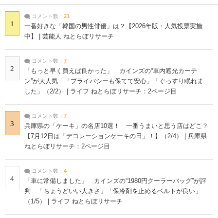
コメント数：
21
1
一番好きな「韓国の男性俳優」は？【2026年版・人気投票実施
中】 | 芸能人 ねとらぼリサーチ
コメント数：
7
2
「もっと早く買えば良かった」 カインズの“車内遮光カーテ
ン”が大人気 「プライバシーも保てて安心」「ぐっすり眠れま
した」（2/2） | ライフ ねとらぼリサーチ：2ページ目
コメント数：
7
3
兵庫県の「ケーキ」の名店10選！ 一番うまいと思う店はどこ？
【7月12日は「デコレーションケーキの日」！】（2/4） | 兵庫県
ねとらぼリサーチ：2ページ目
コメント数：
4
4
「車に常備しました」 カインズの“1980円クーラーバッグ”が評
判 「ちょうどいい大きさ」「保冷剤を止めるベルトが良い」
（1/5） | ライフ ねとらぼリサーチ