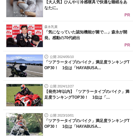
【大人気】ひんやり冷感寝具で快適な睡眠をあ
なたに。
PR
森永乳業
「気になっていた認知機能が菌で…」森永が開
発。感動の70代続出
PR
公開 2024/05/10
「ツアラータイプのバイク」満足度ランキングT
OP30！ 1位は「HAYABUSA...
公開 2024/12/27
【発売3年以内】「ツアラータイプのバイク」満
足度ランキングTOP30！ 1位は「...
公開 2023/10/01
「ツアラータイプのバイク」満足度ランキングT
OP30！ 1位は「HAYABUSA...