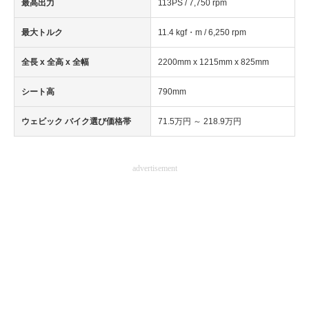
最高出力
113PS / 7,750 rpm
最大トルク
11.4 kgf・m / 6,250 rpm
全長 x 全高 x 全幅
2200mm x 1215mm x 825mm
シート高
790mm
ウェビック バイク選び価格帯
71.5万円 ～ 218.9万円
advertisement