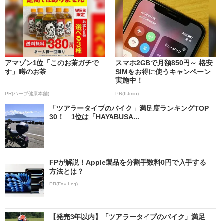
アマゾン1位「このお茶ガチで
スマホ2GBで月額850円～ 格安
す」噂のお茶
SIMをお得に使うキャンペーン
実施中！
PR(ハーブ健康本舗)
PR(IIJmio)
「ツアラータイプのバイク」満足度ランキングTOP
30！ 1位は「HAYABUSA...
FPが解説！Apple製品を分割手数料0円で入手する
方法とは？
PR(Fav-Log)
【発売3年以内】「ツアラータイプのバイク」満足