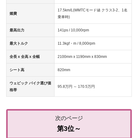
17.5km/L(WMTCモード値 クラス3-2、1名
燃費
乗車時)
最高出力
141ps / 10,000rpm
最大トルク
11.3kgf・m / 8,000rpm
全長 x 全高 x 全幅
2100mm x 1190mm x 830mm
シート高
820mm
ウェビック バイク選び価
95.8万円 ～ 170.5万円
格帯
第3位～