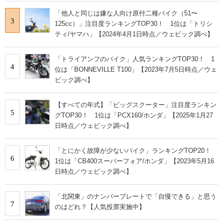
「他人と同じは嫌な人向け原付二種バイク（51〜
3
125cc）」注目度ランキングTOP30！ 1位は「トリシ
ティ/ヤマハ」【2024年4月1日時点／ウェビック調べ】
「トライアンフのバイク」人気ランキングTOP30！ 1
4
位は「BONNEVILLE T100」【2023年7月5日時点／ウェ
ビック調べ】
【すべての年式】「ビッグスクーター」注目度ランキン
5
グTOP30！ 1位は「PCX160/ホンダ」【2025年1月27
日時点／ウェビック調べ】
「とにかく故障が少ないバイク」ランキングTOP20！
6
1位は「CB400スーパーフォア/ホンダ」【2023年5月16
日時点／ウェビック調べ】
「北関東」のナンバープレートで「自慢できる」と思う
7
のはどれ？【人気投票実施中】