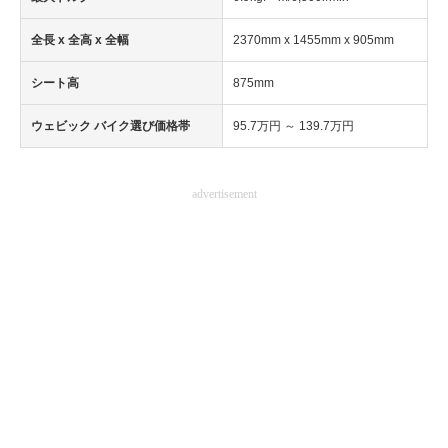
企業向けIT製品の総合サイト
全長 x 全高 x 全幅
2370mm x 1455mm x 905mm
IT製品の技術・比較・事例
シート高
875mm
製造業のIT導入・活用を支援
ウェビック バイク選び価格帯
95.7万円 ～ 139.7万円
モノづくり技術者専門サイト
advertisement
エレクトロニクス専門サイト
電子設計の基本と応用
エネルギーの専門メディア
建設×テクノロジーの最前線
ちょっと気になるネットの話題