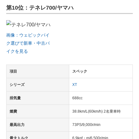
第10位：テネレ700/ヤマハ
ITの今と未来を見通す
スマホと通信の最新トレンド
画像：ウェビックバイ
進化するPCとデバイスの未来
ク選びで新車・中古バ
イクを見る
好きが集まる 比べて選べる
ビジネスと働き方のヒント
項目
スペック
AI活用のいまが分かる
シリーズ
XT
企業ITのトレンドを詳説
排気量
688cc
経営リーダーのコミュニティ
燃費
38.8km/L(60km/h) 2名乗車時
マーケ×ITの今がよく分かる
最高出力
73PS/9,000r/min
ITエンジニア向け専門サイト
最大トルク
6.9kgf・m/6,500r/min