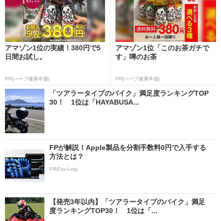
アマゾン1位の実績！380円で5
アマゾン1位「このお茶ガチで
日間お試し。
す」噂のお茶
PR(ハーブ健康本舗)
PR(ハーブ健康本舗)
「ツアラータイプのバイク」満足度ランキングTOP
30！ 1位は「HAYABUSA...
FPが解説！Apple製品を分割手数料0円で入手する
方法とは？
PR(Fav-Log)
【発売3年以内】「ツアラータイプのバイク」満足
度ランキングTOP30！ 1位は「...