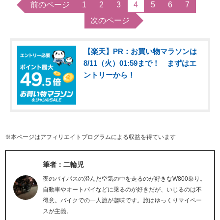
前のページ
1
2
3
4
5
6
7
次のページ
【楽天】PR：お買い物マラソンは
8/11（火）01:59まで！ まずはエ
ントリーから！
※本ページはアフィリエイトプログラムによる収益を得ています
筆者：二輪児
夜のバイパスの澄んだ空気の中を走るのが好きなW800乗り。
自動車やオートバイなどに乗るのが好きだが、いじるのは不
得意。バイクでの一人旅が趣味です。旅はゆっくりマイペー
スが主義。