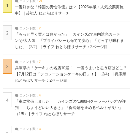
コメント数：
21
1
一番好きな「韓国の男性俳優」は？【2026年版・人気投票実施
中】 | 芸能人 ねとらぼリサーチ
コメント数：
7
2
「もっと早く買えば良かった」 カインズの“車内遮光カーテ
ン”が大人気 「プライバシーも保てて安心」「ぐっすり眠れま
した」（2/2） | ライフ ねとらぼリサーチ：2ページ目
コメント数：
7
3
兵庫県の「ケーキ」の名店10選！ 一番うまいと思う店はどこ？
【7月12日は「デコレーションケーキの日」！】（2/4） | 兵庫県
ねとらぼリサーチ：2ページ目
コメント数：
4
4
「車に常備しました」 カインズの“1980円クーラーバッグ”が評
判 「ちょうどいい大きさ」「保冷剤を止めるベルトが良い」
（1/5） | ライフ ねとらぼリサーチ
コメント数：
3