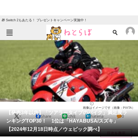
🎁 Switch 2もあたる！ プレゼントキャンペーン実施中！
ねとらぼメニュー
TOP
ニュース
エンタメ
クイズ
グルメ
地域
住まい
教育・育児
動物
リサーチ
バイク
2024/12/27 12:00（公開）
画像はイメージです（画像：PIXTA）
会員記事
【発売3年以内】「ツアラータイプのバイク」満足度ラ
X
Share
LINE
hatena
0
ンキングTOP30！ 1位は「HAYABUSA/スズキ」
メディア
【2024年12月18日時点／ウェビック調べ】
目次を表示
注目記事を集めた総合ページ