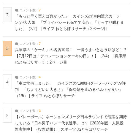
コメント数：
7
2
「もっと早く買えば良かった」 カインズの“車内遮光カーテ
ン”が大人気 「プライバシーも保てて安心」「ぐっすり眠れま
した」（2/2） | ライフ ねとらぼリサーチ：2ページ目
コメント数：
7
3
兵庫県の「ケーキ」の名店10選！ 一番うまいと思う店はどこ？
【7月12日は「デコレーションケーキの日」！】（2/4） | 兵庫県
ねとらぼリサーチ：2ページ目
コメント数：
4
4
「車に常備しました」 カインズの“1980円クーラーバッグ”が評
判 「ちょうどいい大きさ」「保冷剤を止めるベルトが良い」
（1/5） | ライフ ねとらぼリサーチ
コメント数：
3
5
【バレーボール】ネーションズリーグ日本ラウンドで活躍を期待
している「日本男子バレー代表選手」は？【2026年版・人気投
票実施中】（投票結果） | スポーツ ねとらぼリサーチ