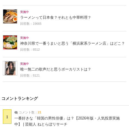
実施中
ラーメンって日本食？それとも中華料理？
回答数：19665
実施中
神奈川県で一番うまいと思う「横浜家系ラーメン店」はどこ？
回答数：8512
実施中
唯一無二の歌声だと思うボーカリストは？
回答数：8121
コメントランキング
コメント数：
21
1
一番好きな「韓国の男性俳優」は？【2026年版・人気投票実施
中】 | 芸能人 ねとらぼリサーチ