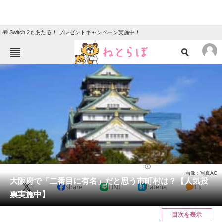
🎁 Switch 2もあたる！ プレゼントキャンペーン実施中！
ねとらぼメニュー
TOP
ニュース
エンタメ
クイズ
グルメ
地域
住まい
教育・育児
動物
リサーチ
大阪府
2024/12/23 19:15（公開）
画像：写真AC
会員記事
大阪府で「二番目に有名」だと思う市町村は？【人気投
X
Share
LINE
hatena
13
票実施中】
メディア
目次を表示
注目記事を集めた総合ページ