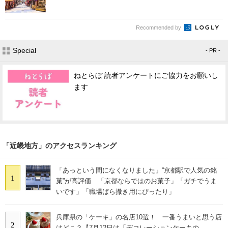
Recommended by
Special
- PR -
ねとらぼ 読者アンケートにご協力をお願いし
ます
「近畿地方」のアクセスランキング
「あっという間になくなりました」“京都駅で人気の銘
1
菓”が高評価 「京都ならではのお菓子」「ガチでうま
いです」「職場ばら撒き用にぴったり」
兵庫県の「ケーキ」の名店10選！ 一番うまいと思う店
2
はどこ？【7月12日は「デコレーションケーキの