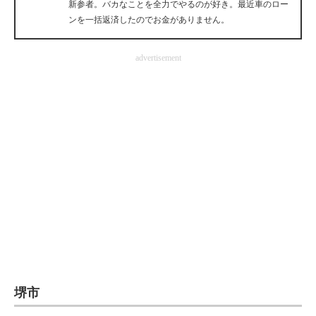
新参者。バカなことを全力でやるのが好き。最近車のロー
企業向けIT製品の総合サイト
ンを一括返済したのでお金がありません。
IT製品の技術・比較・事例
advertisement
製造業のIT導入・活用を支援
モノづくり技術者専門サイト
エレクトロニクス専門サイト
電子設計の基本と応用
エネルギーの専門メディア
建設×テクノロジーの最前線
ちょっと気になるネットの話題
堺市