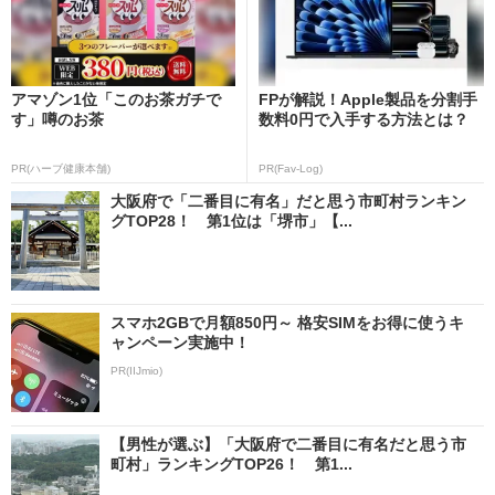
アマゾン1位「このお茶ガチで
FPが解説！Apple製品を分割手
す」噂のお茶
数料0円で入手する方法とは？
PR(ハーブ健康本舗)
PR(Fav-Log)
大阪府で「二番目に有名」だと思う市町村ランキン
グTOP28！ 第1位は「堺市」【...
スマホ2GBで月額850円～ 格安SIMをお得に使うキ
ャンペーン実施中！
PR(IIJmio)
【男性が選ぶ】「大阪府で二番目に有名だと思う市
町村」ランキングTOP26！ 第1...