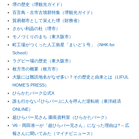
堺の歴史（堺観光ガイド）
百舌鳥・古市古墳群特集（堺観光ガイド）
貿易都市として栄えた堺（財務省）
さかい利晶の杜（堺市）
モノづくりのまち（東大阪市）
町工場がつくった人工衛星「まいど１号」（NHK for
School）
ラグビー場の歴史（東大阪市）
枚方市の概要（枚方市）
大阪には難読地名がなぜ多い？その歴史と由来とは（LIFUL
HOME’S PRESS）
ひらかたパーク公式X
誰も行かない｢ひらパー｣に人を呼んだ逆転術（東洋経済
ONLINE）
超ひらパー兄さん 園長資料室（ひらかたパーク）
V6・岡田准一が「超ひらパー兄さん」になった理由は? – 広
報さんに聞いてみた（マイナビニュース）