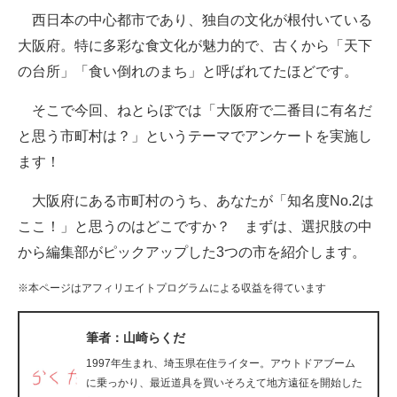
西日本の中心都市であり、独自の文化が根付いている
ITの今と未来を見通す
大阪府。特に多彩な食文化が魅力的で、古くから「天下
の台所」「食い倒れのまち」と呼ばれてたほどです。
スマホと通信の最新トレンド
そこで今回、ねとらぼでは「大阪府で二番目に有名だ
進化するPCとデバイスの未来
と思う市町村は？」というテーマでアンケートを実施し
好きが集まる 比べて選べる
ます！
ビジネスと働き方のヒント
大阪府にある市町村のうち、あなたが「知名度No.2は
ここ！」と思うのはどこですか？ まずは、選択肢の中
AI活用のいまが分かる
から編集部がピックアップした3つの市を紹介します。
企業ITのトレンドを詳説
※本ページはアフィリエイトプログラムによる収益を得ています
経営リーダーのコミュニティ
筆者：山崎らくだ
マーケ×ITの今がよく分かる
1997年生まれ、埼玉県在住ライター。アウトドアブーム
ITエンジニア向け専門サイト
に乗っかり、最近道具を買いそろえて地方遠征を開始した