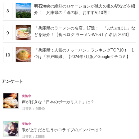
明石海峡の絶好のロケーションが魅力の道の駅などを紹
8
介！ 兵庫県の「道の駅」おすすめ10選！
「兵庫県のラーメンの名店」17選！ 「ぶたのほし」な
9
どを紹介！【食べログ ラーメンWEST 百名店 2023】
「兵庫県で人気のチャーハン」ランキングTOP10！ 1
10
位は「神戸味縁」【2024年7月版／Googleクチコミ】
アンケート
実施中
声が好きな「日本のボーカリスト」は？
回答数：49540
実施中
歌が上手だと思うホロライブのメンバーは？
回答数：23888