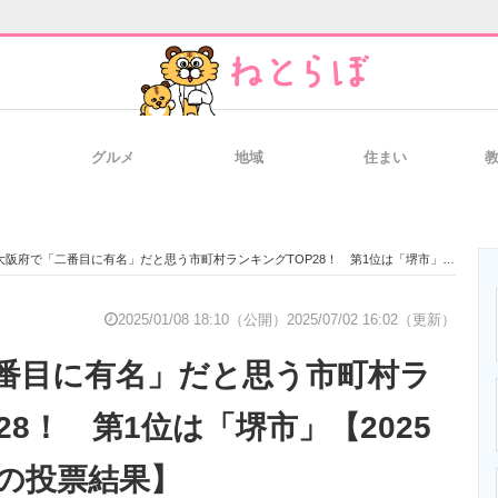
グルメ
地域
住まい
と未来を見通す
スマホと通信の最新トレンド
進化するPCとデ
大阪府で「二番目に有名」だと思う市町村ランキングTOP28！ 第1位は「堺市」【2025年1月6日時点の投票結果】
のいまが分かる
企業ITのトレンドを詳説
経営リーダーの
2025/01/08 18:10（公開）
2025/07/02 16:02（更新）
番目に有名」だと思う市町村ラ
T製品の総合サイト
IT製品の技術・比較・事例
製造業のIT導入
28！ 第1位は「堺市」【2025
点の投票結果】