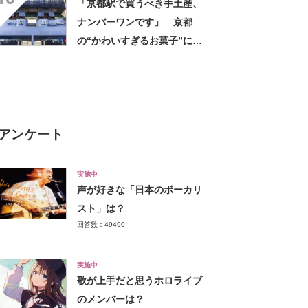
「京都駅で買うべき手土産、
ナンバーワンです」 京都
の“かわいすぎるお菓子”に反
響 「一目惚れです」「変な
声出た」「まとめ買いする」
アンケート
実施中
声が好きな「日本のボーカリ
スト」は？
回答数：49490
実施中
歌が上手だと思うホロライブ
のメンバーは？