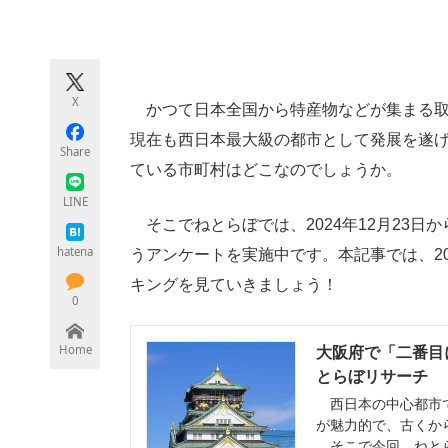
モノづくり技術者専門サイト
エレクトロ
X
かつて日本全国から特産物などが集まる取
ちょっと気になるネットの話題
現在も西日本最大級の都市として発展を遂
Share
ている市町村はどこなのでしょうか。
LINE
そこでねとらぼでは、2024年12月23
hatena
うアンケートを実施中です。本記事では、20
キングを見ていきましょう！
0
Home
大阪府で「二番目に
とらぼリサーチ
西日本の中心都市で
が魅力的で、古くか
そこで今回、ねとら