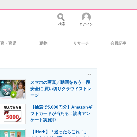
検索
ログイン
教育・育児
動物
リサーチ
会員記事
バイスの未来
好きが集まる 比べて選べる
- PR -
スマホの写真／動画をもう一段
コミュニティ
マーケ×ITの今がよく分かる
安全に 買い切りクラウドストレ
ージ
【抽選で5,000円分】Amazonギ
・活用を支援
フトカードが当たる！読者アン
ケート実施中
【iHerb】「迷ったらこれ！」