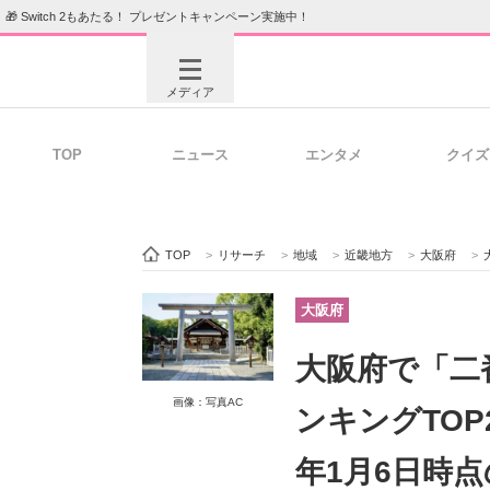
🎁 Switch 2もあたる！ プレゼントキャンペーン実施中！
メディア
TOP
ニュース
エンタメ
クイズ
注目記事を集めた総合ページ
ITの今
TOP
>
リサーチ
>
地域
>
近畿地方
>
大阪府
>
ビジネスと働き方のヒント
AI活用
大阪府
大阪府で「二
ITエンジニア向け専門サイト
企業向けI
画像：写真AC
ンキングTOP
年1月6日時