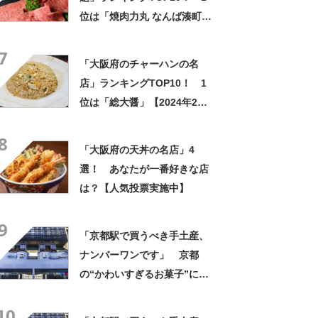
位は「焼肉力丸 なんば湊町
店」【2024年3月版／Google
7
クチコミ調べ】
「大阪府のチャーハンの名
店」ランキングTOP10！ 1
位は「総大醤」【2024年2月3
日時点／SARAH】
8
「大阪府の天丼の名店」4
選！ あなたが一番好きな店
は？【人気投票実施中】
9
「京都駅で買うべき手土産、
ナンバーワンです」 京都
の“かわいすぎるお菓子”に反
響 「一目惚れです」「変な
10
声出た」「まとめ買いする」