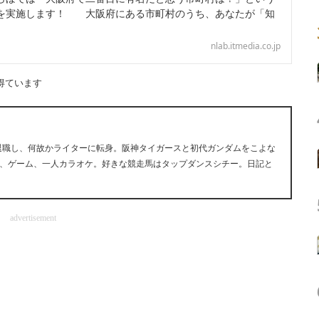
を実施します！ 大阪府にある市町村のうち、あなたが「知
nlab.itmedia.co.jp
得ています
早期退職し、何故かライターに転身。阪神タイガースと初代ガンダムをこよな
、ゲーム、一人カラオケ。好きな競走馬はタップダンスシチー。日記と
advertisement