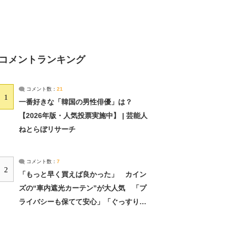
コメントランキング
コメント数：
21
1
一番好きな「韓国の男性俳優」は？
【2026年版・人気投票実施中】 | 芸能人
ねとらぼリサーチ
コメント数：
7
2
「もっと早く買えば良かった」 カイン
ズの“車内遮光カーテン”が大人気 「プ
ライバシーも保てて安心」「ぐっすり眠
れました」（2/2） | ライフ ねとらぼリ