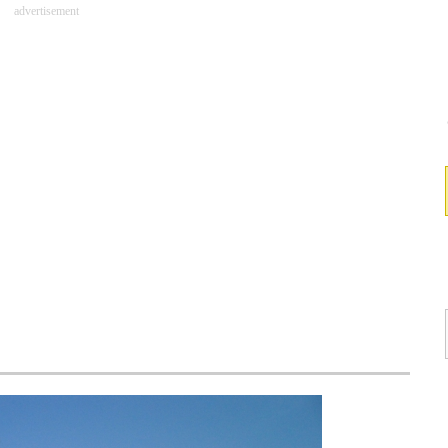
advertisement