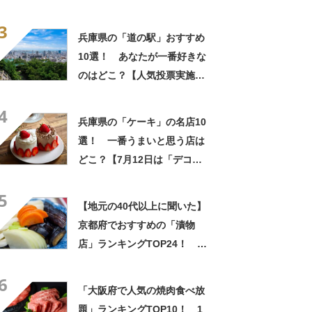
すすめ10選！
3
兵庫県の「道の駅」おすすめ
10選！ あなたが一番好きな
のはどこ？【人気投票実施
中】
4
兵庫県の「ケーキ」の名店10
選！ 一番うまいと思う店は
どこ？【7月12日は「デコレ
ーションケーキの日」！】
5
【地元の40代以上に聞いた】
京都府でおすすめの「漬物
店」ランキングTOP24！ 第
1位は「京つけもの 西利」
6
【2024年最新調査結果】
「大阪府で人気の焼肉食べ放
題」ランキングTOP10！ 1