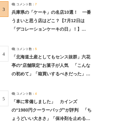
サーチ：2ページ目
コメント数：
7
3
兵庫県の「ケーキ」の名店10選！ 一番
うまいと思う店はどこ？【7月12日は
「デコレーションケーキの日」！】
（2/4） | 兵庫県 ねとらぼリサーチ：2ペ
ージ目
コメント数：
5
4
「北海道土産としてもセンス抜群」六花
亭の“店舗限定”お菓子が人気 「こんな
の初めて」「箱買いするべきだった」
（1/2） | 北海道 ねとらぼリサーチ
コメント数：
4
5
「車に常備しました」 カインズ
の“1980円クーラーバッグ”が評判 「ち
ょうどいい大きさ」「保冷剤を止めるベ
ルトが良い」（1/5） | ライフ ねとらぼ
リサーチ