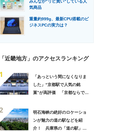
みんなが"リピ買い"している人
門メディア
建設×テクノロジーの最前線
気商品
重量約999g、最新CPU搭載のビ
ジネスPCの実力は？
「近畿地方」のアクセスランキング
1
「あっという間になくなりま
した」“京都駅で人気の銘
菓”が高評価 「京都ならでは
のお菓子」「ガチでうまいで
2
す」「職場ばら撒き用にぴっ
明石海峡の絶好のロケーショ
たり」
ンが魅力の道の駅などを紹
介！ 兵庫県の「道の駅」お