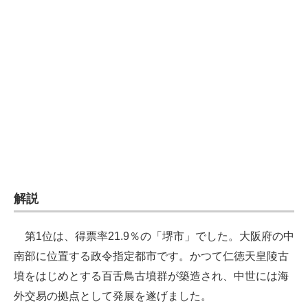
企業向けIT製品の総合サイト
IT製品の技術・比較・事例
製造業のIT導入・活用を支援
モノづくり技術者専門サイト
エレクトロニクス専門サイト
電子設計の基本と応用
エネルギーの専門メディア
解説
建設×テクノロジーの最前線
第1位は、得票率21.9％の「堺市」でした。大阪府の中
ちょっと気になるネットの話題
南部に位置する政令指定都市です。かつて仁徳天皇陵古
墳をはじめとする百舌鳥古墳群が築造され、中世には海
外交易の拠点として発展を遂げました。