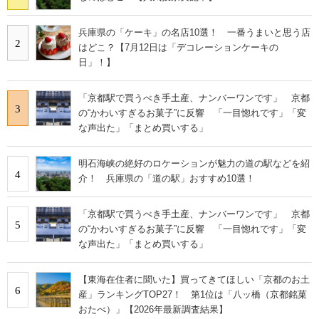
兵庫県の「ケーキ」の名店10選！ 一番うまいと思う店
2
はどこ？【7月12日は「デコレーションケーキの
日」！】
「京都駅で買うべき手土産、ナンバーワンです」 京都
3
の“かわいすぎるお菓子”に反響 「一目惚れです」「変
な声出た」「まとめ買いする」
明石海峡の絶好のロケーションが魅力の道の駅などを紹
4
介！ 兵庫県の「道の駅」おすすめ10選！
「京都駅で買うべき手土産、ナンバーワンです」 京都
5
の“かわいすぎるお菓子”に反響 「一目惚れです」「変
な声出た」「まとめ買いする」
【東海在住者に聞いた】買ってきてほしい「京都のお土
6
産」ランキングTOP27！ 第1位は「八ッ橋（京都銘菓
おたべ）」【2026年最新調査結果】