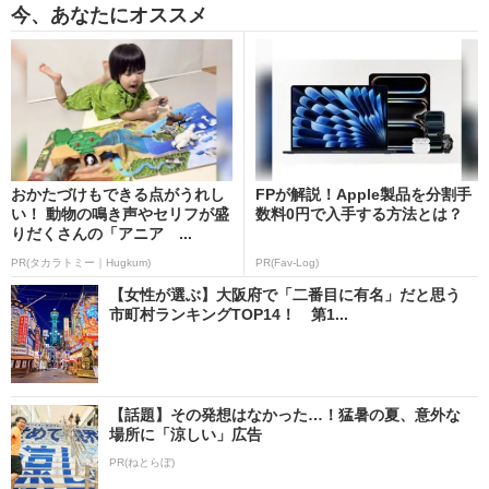
今、あなたにオススメ
おかたづけもできる点がうれし
FPが解説！Apple製品を分割手
い！ 動物の鳴き声やセリフが盛
数料0円で入手する方法とは？
りだくさんの「アニア ...
PR(タカラトミー｜Hugkum)
PR(Fav-Log)
【女性が選ぶ】大阪府で「二番目に有名」だと思う
市町村ランキングTOP14！ 第1...
【話題】その発想はなかった…！猛暑の夏、意外な
場所に「涼しい」広告
PR(ねとらぼ)