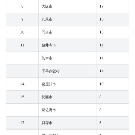
8
大阪市
17
9
八尾市
15
10
門真市
13
11
藤井寺市
11
茨木市
11
千早赤阪村
11
14
寝屋川市
10
15
箕面市
8
泉佐野市
8
17
貝塚市
6