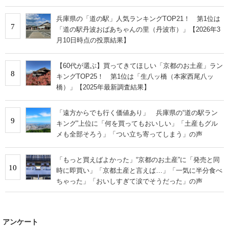
兵庫県の「道の駅」人気ランキングTOP21！ 第1位は
7
「道の駅丹波おばあちゃんの里（丹波市）」【2026年3
月10日時点の投票結果】
【60代が選ぶ】買ってきてほしい「京都のお土産」ラン
8
キングTOP25！ 第1位は「生八ッ橋（本家西尾八ッ
橋）」【2025年最新調査結果】
「遠方からでも行く価値あり」 兵庫県の“道の駅ラン
9
キング”上位に「何を買ってもおいしい」「土産もグル
メも全部そろう」「つい立ち寄ってしまう」の声
「もっと買えばよかった」“京都のお土産”に「発売と同
10
時に即買い」「京都土産と言えば…」「一気に半分食べ
ちゃった」「おいしすぎて涙でそうだった」の声
アンケート