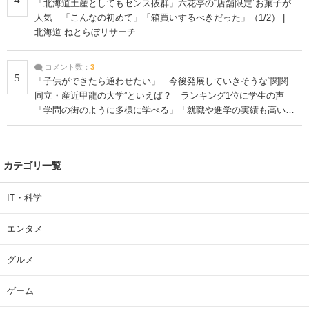
「北海道土産としてもセンス抜群」六花亭の“店舗限定”お菓子が
人気 「こんなの初めて」「箱買いするべきだった」（1/2） |
北海道 ねとらぼリサーチ
コメント数：
3
5
「子供ができたら通わせたい」 今後発展していきそうな“関関
同立・産近甲龍の大学”といえば？ ランキング1位に学生の声
「学問の街のように多様に学べる」「就職や進学の実績も高い」
| 大学 ねとらぼリサーチ
カテゴリ一覧
IT・科学
エンタメ
グルメ
ゲーム