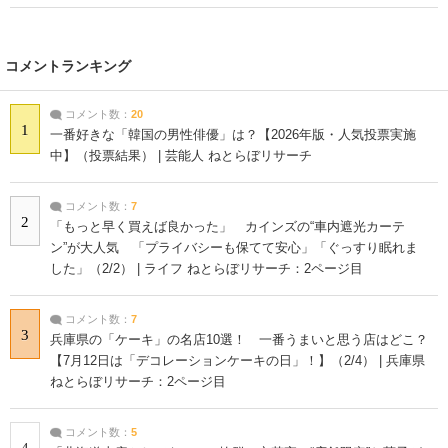
コメントランキング
コメント数：
20
1
一番好きな「韓国の男性俳優」は？【2026年版・人気投票実施
中】（投票結果） | 芸能人 ねとらぼリサーチ
コメント数：
7
2
「もっと早く買えば良かった」 カインズの“車内遮光カーテ
ン”が大人気 「プライバシーも保てて安心」「ぐっすり眠れま
した」（2/2） | ライフ ねとらぼリサーチ：2ページ目
コメント数：
7
3
兵庫県の「ケーキ」の名店10選！ 一番うまいと思う店はどこ？
【7月12日は「デコレーションケーキの日」！】（2/4） | 兵庫県
ねとらぼリサーチ：2ページ目
コメント数：
5
4