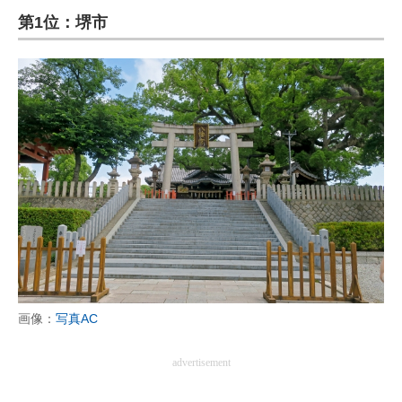
第1位：堺市
ITの今と未来を見通す
スマホと通信の最新トレンド
進化するPCとデバイスの未来
好きが集まる 比べて選べる
ビジネスと働き方のヒント
AI活用のいまが分かる
企業ITのトレンドを詳説
経営リーダーのコミュニティ
画像：
写真AC
マーケ×ITの今がよく分かる
advertisement
ITエンジニア向け専門サイト