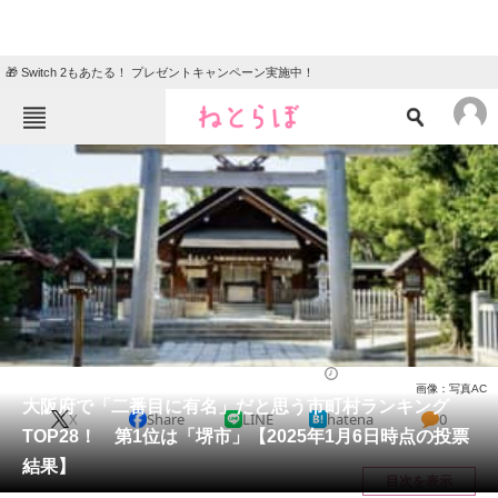
🎁 Switch 2もあたる！ プレゼントキャンペーン実施中！
ねとらぼメニュー
TOP
ニュース
エンタメ
クイズ
グルメ
地域
住まい
教育・育児
動物
リサーチ
大阪府
2025/01/08 18:10（公開）
画像：写真AC
会員記事
大阪府で「二番目に有名」だと思う市町村ランキング
X
Share
LINE
hatena
0
TOP28！ 第1位は「堺市」【2025年1月6日時点の投票
メディア
結果】
目次を表示
注目記事を集めた総合ページ