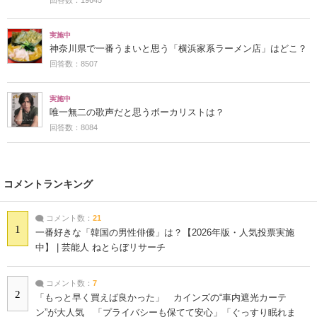
実施中
神奈川県で一番うまいと思う「横浜家系ラーメン店」はどこ？
回答数：8507
実施中
唯一無二の歌声だと思うボーカリストは？
回答数：8084
コメントランキング
コメント数：
21
1
一番好きな「韓国の男性俳優」は？【2026年版・人気投票実施
中】 | 芸能人 ねとらぼリサーチ
コメント数：
7
2
「もっと早く買えば良かった」 カインズの“車内遮光カーテ
ン”が大人気 「プライバシーも保てて安心」「ぐっすり眠れま