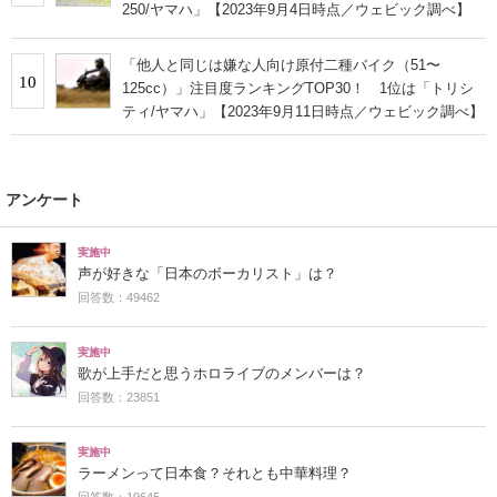
250/ヤマハ」【2023年9月4日時点／ウェビック調べ】
「他人と同じは嫌な人向け原付二種バイク（51〜
10
125cc）」注目度ランキングTOP30！ 1位は「トリシ
ティ/ヤマハ」【2023年9月11日時点／ウェビック調べ】
アンケート
実施中
声が好きな「日本のボーカリスト」は？
回答数：49462
実施中
歌が上手だと思うホロライブのメンバーは？
回答数：23851
実施中
ラーメンって日本食？それとも中華料理？
回答数：19645