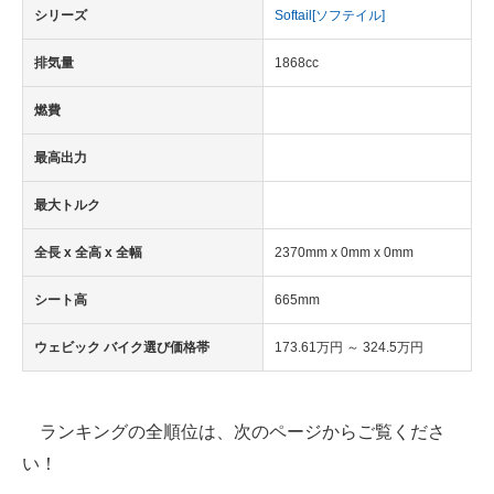
シリーズ
Softail[ソフテイル]
排気量
1868cc
燃費
最高出力
最大トルク
全長 x 全高 x 全幅
2370mm x 0mm x 0mm
シート高
665mm
ウェビック バイク選び価格帯
173.61万円 ～ 324.5万円
ランキングの全順位は、次のページからご覧くださ
い！