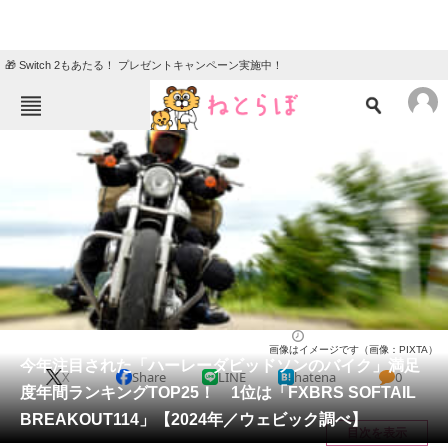
🎁 Switch 2もあたる！ プレゼントキャンペーン実施中！
ねとらぼメニュー
TOP
ニュース
エンタメ
クイズ
グルメ
地域
住まい
教育・育児
動物
リサーチ
バイク
2024/12/25 21:45（公開）
画像はイメージです（画像：PIXTA）
会員記事
今年注目された「ハーレーダビッドソンのバイク」満足
X
Share
LINE
hatena
0
度年間ランキングTOP25！ 1位は「FXBRS SOFTAIL
メディア
BREAKOUT114」【2024年／ウェビック調べ】
目次を表示
注目記事を集めた総合ページ