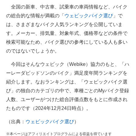
全国の新車、中古車、試乗車の車両情報など、バイク
ITの今と未来を見通す
の総合的な情報が満載の「
ウェビックバイク選び
」で
は、さまざまなバイク人気ランキングを公開していま
スマホと通信の最新トレンド
す。メーカー、排気量、対象年式、価格帯などの条件で
進化するPCとデバイスの未来
検索可能なため、バイク選びの参考にしている人も多い
のではないでしょうか。
好きが集まる 比べて選べる
今回はそんなウェビック（Webike）協力のもと、「ハ
ビジネスと働き方のヒント
ーレーダビッドソンのバイク」満足度年間ランキングを
AI活用のいまが分かる
紹介します。なおランキングは、「ウェビックバイク選
び」の独自のカテゴリの中で、車種ごとのMyバイク登録
企業ITのトレンドを詳説
人数、ユーザーがつけた総合評価点数をもとに作成され
経営リーダーのコミュニティ
たものです（2024年12月24日時点）。
マーケ×ITの今がよく分かる
（出典：
ウェビックバイク選び
）
ITエンジニア向け専門サイト
※本ページはアフィリエイトプログラムによる収益を得ています