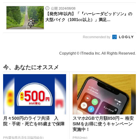
公開 2024/08/08
【発売3年以内】「『ハーレーダビッドソン』の
大型バイク（1001cc以上）」満足...
Recommended by
Copyright © ITmedia Inc. All Rights Reserved.
今、あなたにオススメ
月々500円のライフ共済 入
スマホ2GBで月額850円～ 格安
院・手術・死亡を85歳まで保障
SIMをお得に使うキャンペーン
実施中！
PR(愛知県共済生活協同組合)
PR(IIJmio)