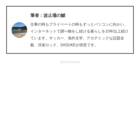
企業向けIT製品の総合サイト
筆者：波止場の鯱
IT製品の技術・比較・事例
仕事の時もプライベートの時もずっとパソコンに向かい、
インターネットで調べ物をし続ける暮らしを10年以上続け
製造業のIT導入・活用を支援
ています。サッカー、海外文学、アカデミックな話題全
般、洋楽ロック、SASUKEが得意です。
モノづくり技術者専門サイト
エレクトロニクス専門サイト
advertisement
電子設計の基本と応用
エネルギーの専門メディア
建設×テクノロジーの最前線
ちょっと気になるネットの話題