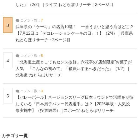
した」（2/2） | ライフ ねとらぼリサーチ：2ページ目
コメント数：
7
3
兵庫県の「ケーキ」の名店10選！ 一番うまいと思う店はどこ？
【7月12日は「デコレーションケーキの日」！】（2/4） | 兵庫県
ねとらぼリサーチ：2ページ目
コメント数：
5
4
「北海道土産としてもセンス抜群」六花亭の“店舗限定”お菓子が
人気 「こんなの初めて」「箱買いするべきだった」（1/2） |
北海道 ねとらぼリサーチ
コメント数：
3
5
【バレーボール】ネーションズリーグ日本ラウンドで活躍を期待
している「日本男子バレー代表選手」は？【2026年版・人気投
票実施中】（投票結果） | スポーツ ねとらぼリサーチ
カテゴリ一覧