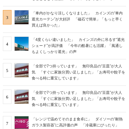
「車内がかなり涼しくなりました」 カインズの“車内
3
遮光カーテン”が大好評 「磁石で簡単」「もっと早く
買えば良かった」
「4度くらい違いました」 カインズの外に吊るす“遮光
4
シェード”が高評価 「今年の酷暑にも活躍」「風通し
もよくしっかり遮光」の声
「全部で7つ持っています」 無印良品の“豆皿”が大人
5
気 「すぐに家族分買い足しました」「お寿司や餃子を
食べる時に重宝しています」
「全部で7つ持っています」 無印良品の“豆皿”が大人
6
気 「すぐに家族分買い足しました」「お寿司や餃子を
食べる時に重宝しています」
「レンジで温めてそのまま食卓に」 ダイソーの“耐熱
7
ガラス製容器”に高評価の声 「冷蔵庫にぴったり」