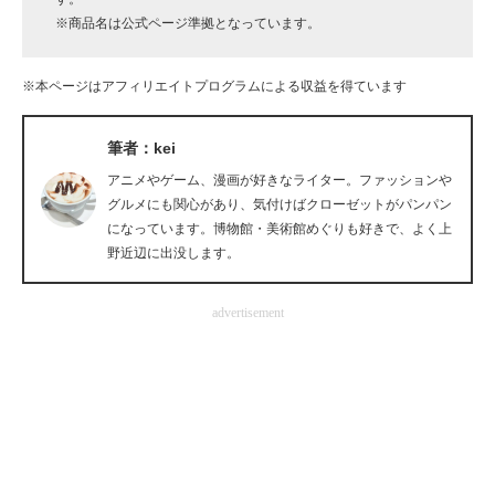
※商品名は公式ページ準拠となっています。
企業向けIT製品の総合サイト
IT製品の技術・比較・事例
※本ページはアフィリエイトプログラムによる収益を得ています
製造業のIT導入・活用を支援
筆者：kei
モノづくり技術者専門サイト
アニメやゲーム、漫画が好きなライター。ファッションや
グルメにも関心があり、気付けばクローゼットがパンパン
エレクトロニクス専門サイト
になっています。博物館・美術館めぐりも好きで、よく上
野近辺に出没します。
電子設計の基本と応用
エネルギーの専門メディア
advertisement
建設×テクノロジーの最前線
ちょっと気になるネットの話題