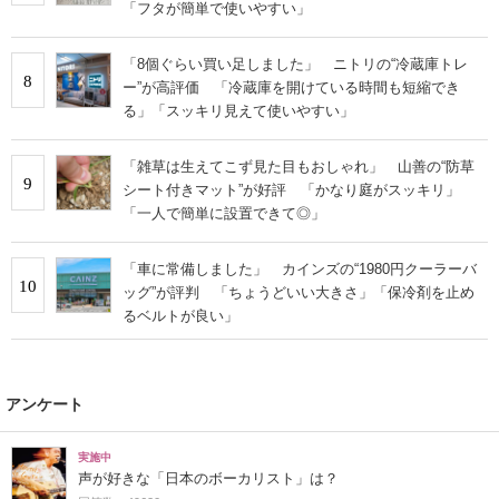
「フタが簡単で使いやすい」
「8個ぐらい買い足しました」 ニトリの“冷蔵庫トレ
8
ー”が高評価 「冷蔵庫を開けている時間も短縮でき
る」「スッキリ見えて使いやすい」
「雑草は生えてこず見た目もおしゃれ」 山善の“防草
9
シート付きマット”が好評 「かなり庭がスッキリ」
「一人で簡単に設置できて◎」
「車に常備しました」 カインズの“1980円クーラーバ
10
ッグ”が評判 「ちょうどいい大きさ」「保冷剤を止め
るベルトが良い」
アンケート
実施中
声が好きな「日本のボーカリスト」は？