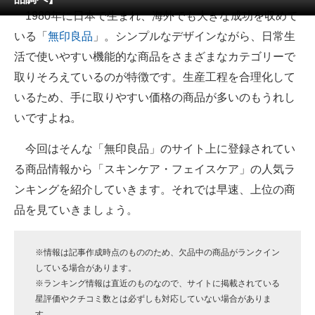
1980年に日本で生まれ、海外でも大きな成功を収めて
ITの今と未来を見通す
いる「
無印良品
」。シンプルなデザインながら、日常生
活で使いやすい機能的な商品をさまざまなカテゴリーで
スマホと通信の最新トレンド
取りそろえているのが特徴です。生産工程を合理化して
進化するPCとデバイスの未来
いるため、手に取りやすい価格の商品が多いのもうれし
いですよね。
好きが集まる 比べて選べる
今回はそんな「無印良品」のサイト上に登録されてい
ビジネスと働き方のヒント
る商品情報から「スキンケア・フェイスケア」の人気ラ
AI活用のいまが分かる
ンキングを紹介していきます。それでは早速、上位の商
品を見ていきましょう。
企業ITのトレンドを詳説
経営リーダーのコミュニティ
※情報は記事作成時点のもののため、欠品中の商品がランクイン
している場合があります。
マーケ×ITの今がよく分かる
※ランキング情報は直近のものなので、サイトに掲載されている
星評価やクチコミ数とは必ずしも対応していない場合がありま
ITエンジニア向け専門サイト
す。