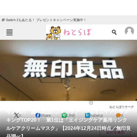
🎁 Switch 2もあたる！ プレゼントキャンペーン実施中！
ねとらぼメニュー
TOP
ニュース
エンタメ
クイズ
グルメ
地域
住まい
教育・育児
動物
リサーチ
ライフ
2024/12/25 15:00（公開）
ねとらぼリサーチ
会員記事
今人気の「無印良品のスキンケア・フェイスケア」ラン
X
Share
LINE
hatena
0
キングTOP20！ 第1位は「エイジングケア薬用リンク
メディア
ルケアクリームマスク」【2024年12月24日時点／無印良
目次を表示
品調べ】
注目記事を集めた総合ページ