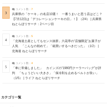
コメント数：
7
3
兵庫県の「ケーキ」の名店10選！ 一番うまいと思う店はどこ？
【7月12日は「デコレーションケーキの日」！】（2/4） | 兵庫県
ねとらぼリサーチ：2ページ目
コメント数：
5
4
「北海道土産としてもセンス抜群」六花亭の“店舗限定”お菓子が
人気 「こんなの初めて」「箱買いするべきだった」（1/2） |
北海道 ねとらぼリサーチ
コメント数：
4
5
「車に常備しました」 カインズの“1980円クーラーバッグ”が評
判 「ちょうどいい大きさ」「保冷剤を止めるベルトが良い」
（1/5） | ライフ ねとらぼリサーチ
カテゴリ一覧