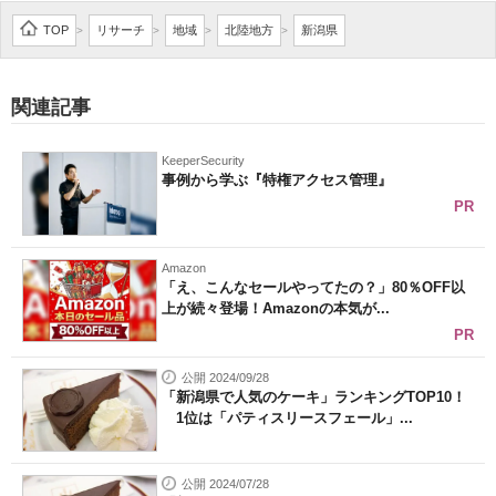
企業向けIT製品の総合サイト
TOP
リサーチ
地域
北陸地方
新潟県
>
>
>
>
IT製品の技術・比較・事例
関連記事
製造業のIT導入・活用を支援
KeeperSecurity
モノづくり技術者専門サイト
事例から学ぶ『特権アクセス管理』
PR
エレクトロニクス専門サイト
電子設計の基本と応用
Amazon
「え、こんなセールやってたの？」80％OFF以
上が続々登場！Amazonの本気が...
エネルギーの専門メディア
PR
建設×テクノロジーの最前線
公開 2024/09/28
「新潟県で人気のケーキ」ランキングTOP10！
ちょっと気になるネットの話題
1位は「パティスリースフェール」...
公開 2024/07/28