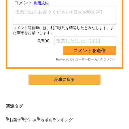
ITの今と未来を見通す
スマホと通信の最新トレンド
進化するPCとデバイスの未来
好きが集まる 比べて選べる
ビジネスと働き方のヒント
AI活用のいまが分かる
記事に戻る
企業ITのトレンドを詳説
経営リーダーのコミュニティ
関連タグ
マーケ×ITの今がよく分かる
お菓子
グルメ
地域別ランキング
ITエンジニア向け専門サイト