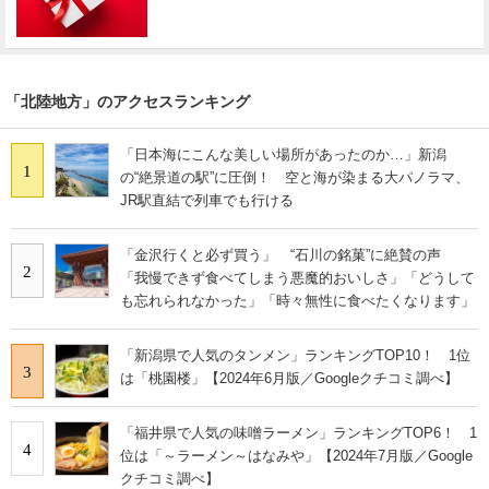
「北陸地方」のアクセスランキング
「日本海にこんな美しい場所があったのか…」新潟
1
の“絶景道の駅”に圧倒！ 空と海が染まる大パノラマ、
JR駅直結で列車でも行ける
「金沢行くと必ず買う」 “石川の銘菓”に絶賛の声
2
「我慢できず食べてしまう悪魔的おいしさ」「どうして
も忘れられなかった」「時々無性に食べたくなります」
「新潟県で人気のタンメン」ランキングTOP10！ 1位
3
は「桃園楼」【2024年6月版／Googleクチコミ調べ】
「福井県で人気の味噌ラーメン」ランキングTOP6！ 1
4
位は「～ラーメン～はなみや」【2024年7月版／Google
クチコミ調べ】