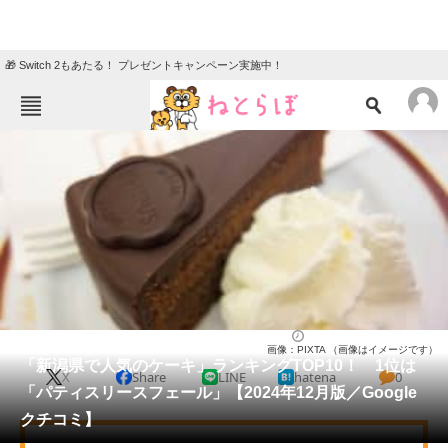
🎁 Switch 2もあたる！ プレゼントキャンペーン実施中！
ねとらぼメニュー
TOP
ニュース
エンタメ
クイズ
グルメ
地域
住まい
教育・育児
動物
リサーチ
新潟県
2024/12/28 12:10（公開）
画像：PIXTA （画像はイメージです）
会員記事
「新潟県で人気のケーキ」ランキングTOP10！ 1位は
X
Share
LINE
hatena
0
「パティスリースフェール」【2024年12月版／Google
メディア
クチコミ】
注目記事を集めた総合ページ