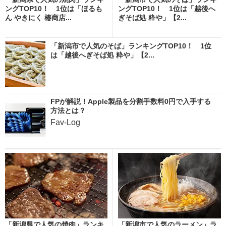
ングTOP10！ 1位は「ほるも
ングTOP10！ 1位は「越後へ
ん やきにく 椿商店...
ぎそば処 粋や」【2...
「新潟市で人気のそば」ランキングTOP10！ 1位
は「越後へぎそば処 粋や」【2...
FPが解説！Apple製品を分割手数料0円で入手する
方法とは？
Fav-Log
「新潟県で人気の焼肉」ランキ
「新潟市で人気のラーメン」ラ