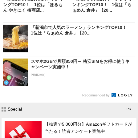
ングTOP10！ 1位は「ほるも
ンキングTOP10！ 1位は「ら
ん やきにく 椿商店...
ぁめん 倉井」【20...
「新潟市で人気のラーメン」ランキングTOP10！
1位は「らぁめん 倉井」【20...
スマホ2GBで月額850円～ 格安SIMをお得に使うキ
ャンペーン実施中！
PR(IIJmio)
Recommended by
Special
- PR -
【抽選で5,000円分】Amazonギフトカードが
当たる！読者アンケート実施中