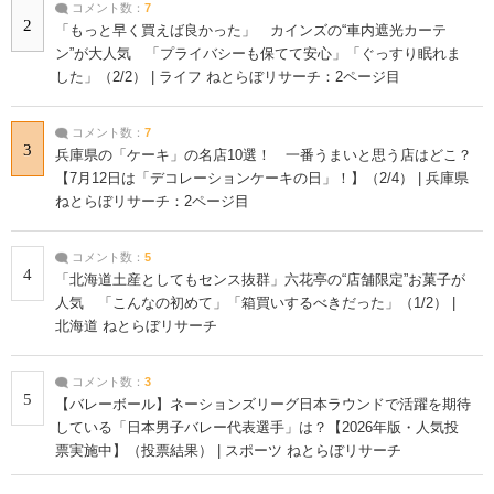
コメント数：
7
2
「もっと早く買えば良かった」 カインズの“車内遮光カーテ
ン”が大人気 「プライバシーも保てて安心」「ぐっすり眠れま
した」（2/2） | ライフ ねとらぼリサーチ：2ページ目
コメント数：
7
3
兵庫県の「ケーキ」の名店10選！ 一番うまいと思う店はどこ？
【7月12日は「デコレーションケーキの日」！】（2/4） | 兵庫県
ねとらぼリサーチ：2ページ目
コメント数：
5
4
「北海道土産としてもセンス抜群」六花亭の“店舗限定”お菓子が
人気 「こんなの初めて」「箱買いするべきだった」（1/2） |
北海道 ねとらぼリサーチ
コメント数：
3
5
【バレーボール】ネーションズリーグ日本ラウンドで活躍を期待
している「日本男子バレー代表選手」は？【2026年版・人気投
票実施中】（投票結果） | スポーツ ねとらぼリサーチ