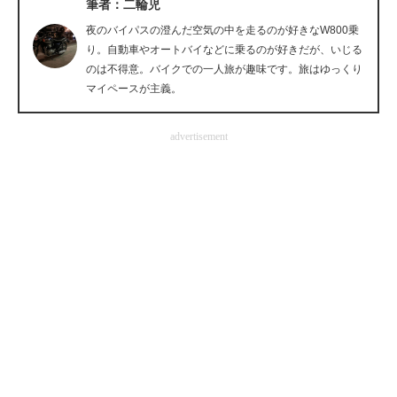
筆者：二輪児
企業向けIT製品の総合サイト
夜のバイパスの澄んだ空気の中を走るのが好きなW800乗
り。自動車やオートバイなどに乗るのが好きだが、いじる
IT製品の技術・比較・事例
のは不得意。バイクでの一人旅が趣味です。旅はゆっくり
マイペースが主義。
製造業のIT導入・活用を支援
モノづくり技術者専門サイト
advertisement
エレクトロニクス専門サイト
電子設計の基本と応用
エネルギーの専門メディア
建設×テクノロジーの最前線
ちょっと気になるネットの話題