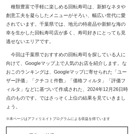
種類豊富で手軽に楽しめる回転寿司は、新鮮なネタや
ITの今と未来を見通す
創意工夫を凝らしたメニューがそろい、幅広い世代に愛
されています。千葉県では、地元の特産品や新鮮な海の
スマホと通信の最新トレンド
幸を生かした回転寿司店が多く、寿司好きにとっても見
進化するPCとデバイスの未来
逃せないエリアです。
好きが集まる 比べて選べる
今回は千葉県でおすすめの回転寿司を探している人に
向けて、Googleマップ上で人気のお店を紹介します。な
ビジネスと働き方のヒント
おこのランキングは、Googleマップに寄せられた「ユー
AI活用のいまが分かる
ザー評価」「クチコミ件数」「価格フィルタ」「評価フ
ィルタ」などに基づいて作成された、2024年12月26日時
企業ITのトレンドを詳説
点のものです。ではさっそく上位の結果を見ていきまし
経営リーダーのコミュニティ
ょう。
マーケ×ITの今がよく分かる
※本ページはアフィリエイトプログラムによる収益を得ています
ITエンジニア向け専門サイト