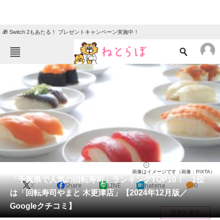
🎁 Switch 2もあたる！ プレゼントキャンペーン実施中！
ねとらぼメニュー
TOP
ニュース
エンタメ
クイズ
グルメ
地域
住まい
教育・育児
動物
リサーチ
千葉県
2024/12/26 14:30（公開）
画像はイメージです（画像：PIXTA）
会員記事
「千葉県で人気の回転寿司」ランキングTOP10！ 1位
X
Share
LINE
hatena
0
は「回転寿司やまと 木更津店」【2024年12月版／
メディア
Googleクチコミ】
目次を表示
注目記事を集めた総合ページ