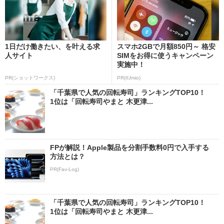
1日だけ働きたい、を叶える求
スマホ2GBで月額850円～ 格安
人サイト
SIMをお得に使うキャンペーン
実施中！
PR(ショットワークス)
PR(IIJmio)
「千葉県で人気の回転寿司」ランキングTOP10！
1位は「回転寿司やまと 木更津...
FPが解説！Apple製品を分割手数料0円で入手する
方法とは？
PR(Fav-Log)
「千葉県で人気の回転寿司」ランキングTOP10！
1位は「回転寿司やまと 木更津...