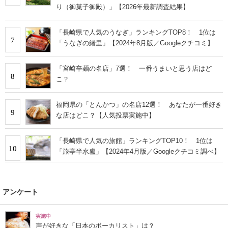
り（御菓子御殿）」【2026年最新調査結果】
「長崎県で人気のうなぎ」ランキングTOP8！ 1位は
7
「うなぎの緒里」【2024年8月版／Googleクチコミ】
「宮崎辛麺の名店」7選！ 一番うまいと思う店はど
8
こ？
福岡県の「とんかつ」の名店12選！ あなたが一番好き
9
な店はどこ？【人気投票実施中】
「長崎県で人気の旅館」ランキングTOP10！ 1位は
10
「旅亭半水盧」【2024年4月版／Googleクチコミ調べ】
アンケート
実施中
声が好きな「日本のボーカリスト」は？