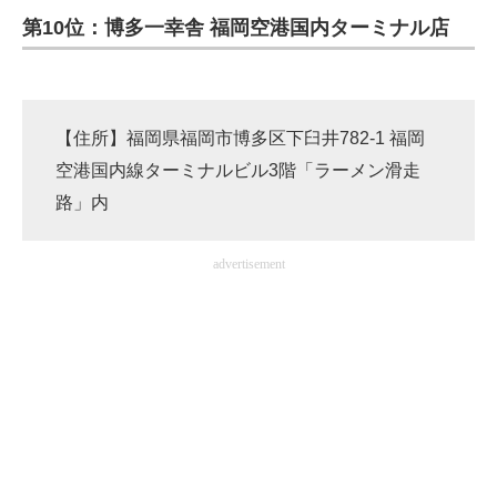
第10位：博多一幸舎 福岡空港国内ターミナル店
ITの今と未来を見通す
スマホと通信の最新トレンド
【住所】福岡県福岡市博多区下臼井782-1 福岡
進化するPCとデバイスの未来
空港国内線ターミナルビル3階「ラーメン滑走
好きが集まる 比べて選べる
路」内
ビジネスと働き方のヒント
advertisement
AI活用のいまが分かる
企業ITのトレンドを詳説
経営リーダーのコミュニティ
マーケ×ITの今がよく分かる
ITエンジニア向け専門サイト