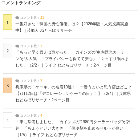
コメントランキング
コメント数：
21
1
一番好きな「韓国の男性俳優」は？【2026年版・人気投票実施
中】 | 芸能人 ねとらぼリサーチ
コメント数：
7
2
「もっと早く買えば良かった」 カインズの“車内遮光カーテ
ン”が大人気 「プライバシーも保てて安心」「ぐっすり眠れま
した」（2/2） | ライフ ねとらぼリサーチ：2ページ目
コメント数：
7
3
兵庫県の「ケーキ」の名店10選！ 一番うまいと思う店はどこ？
【7月12日は「デコレーションケーキの日」！】（2/4） | 兵庫県
ねとらぼリサーチ：2ページ目
コメント数：
4
4
「車に常備しました」 カインズの“1980円クーラーバッグ”が評
判 「ちょうどいい大きさ」「保冷剤を止めるベルトが良い」
（1/5） | ライフ ねとらぼリサーチ