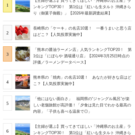
【主婦が選ぶ】買ってきてほしい「沖縄県のお土産」ラ
1
ンキングTOP30！ 第1位は「紅いも生タルト 沖縄きら
り（御菓子御殿）」【2026年最新調査結果】
長崎県の「ケーキ」の名店10選！ 一番うまいと思う店
2
はどこ？【人気投票実施中】
「熊本の醤油ラーメン店」人気ランキングTOP20！ 第
3
1位は「にぼらや 酒場通り店」【2024年3月25日時点の
評価／ラーメンデータベース】
熊本県の「焼肉」の名店10選！ あなたが好きな店はど
4
こ？【人気投票実施中】
「他にはない面白さ」 福岡県の“ジャングル風呂”が楽
5
しい老舗旅館が高評価！「夕食は見た目でわかる最高の
内容」「子供も喜べる温泉で◎」
【主婦が選ぶ】買ってきてほしい「沖縄県のお土産」ラ
6
ンキングTOP30！ 第1位は「紅いも生タルト 沖縄きら