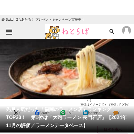
🎁 Switch 2もあたる！ プレゼントキャンペーン実施中！
ねとらぼメニュー
TOP
ニュース
エンタメ
クイズ
グルメ
地域
住まい
教育・育児
動物
リサーチ
福岡県
2024/12/27 11:50（公開）
画像はイメージです（画像：PIXTA）
会員記事
先月人気だった「福岡のラーメン店」ランキング
X
Share
LINE
hatena
0
TOP20！ 第1位は「大砲ラーメン 長門石店」【2024年
メディア
11月の評価／ラーメンデータベース】
目次を表示
注目記事を集めた総合ページ