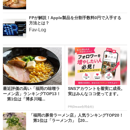
FPが解説！Apple製品を分割手数料0円で入手する
方法とは？
Fav-Log
最近評価の高い「福岡の味噌ラ
SNSアカウントを着実に成長。
ーメン店」ランキングTOP13！
実はみんなココ使ってます。
第1位は「博多川端...
PR(Dreaw合同会社)
「福岡の豚骨ラーメン店」人気ランキングTOP20！
第1位は「ラーメン力」【20...