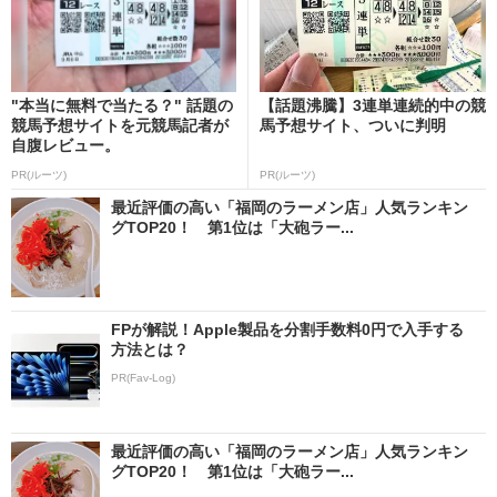
"本当に無料で当たる？" 話題の
【話題沸騰】3連単連続的中の競
競馬予想サイトを元競馬記者が
馬予想サイト、ついに判明
自腹レビュー。
PR(ルーツ)
PR(ルーツ)
最近評価の高い「福岡のラーメン店」人気ランキン
グTOP20！ 第1位は「大砲ラー...
FPが解説！Apple製品を分割手数料0円で入手する
方法とは？
PR(Fav-Log)
最近評価の高い「福岡のラーメン店」人気ランキン
グTOP20！ 第1位は「大砲ラー...