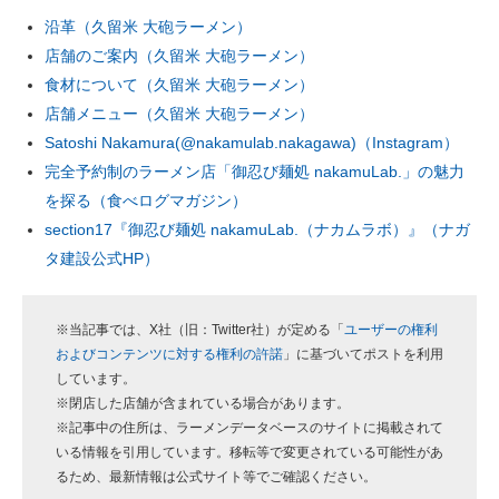
沿革（久留米 大砲ラーメン）
店舗のご案内（久留米 大砲ラーメン）
食材について（久留米 大砲ラーメン）
店舗メニュー（久留米 大砲ラーメン）
Satoshi Nakamura(@nakamulab.nakagawa)（Instagram）
完全予約制のラーメン店「御忍び麺処 nakamuLab.」の魅力
を探る（食べログマガジン）
section17『御忍び麺処 nakamuLab.（ナカムラボ）』（ナガ
タ建設公式HP）
※当記事では、X社（旧：Twitter社）が定める「
ユーザーの権利
およびコンテンツに対する権利の許諾
」に基づいてポストを利用
しています。
※閉店した店舗が含まれている場合があります。
※記事中の住所は、ラーメンデータベースのサイトに掲載されて
いる情報を引用しています。移転等で変更されている可能性があ
るため、最新情報は公式サイト等でご確認ください。