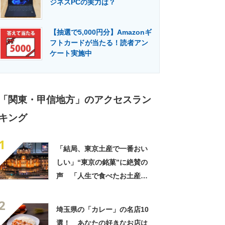
ジネスPCの実力は？
門メディア
建設×テクノロジーの最前線
【抽選で5,000円分】Amazonギ
フトカードが当たる！読者アン
ケート実施中
「関東・甲信地方」のアクセスラン
キング
1
「結局、東京土産で一番おい
しい」“東京の銘菓”に絶賛の
声 「人生で食べたお土産の
中でダントツで好き」「東京
2
に行くと必ず買う」「めっち
埼玉県の「カレー」の名店10
ゃリピしてます」
選！ あなたの好きなお店は