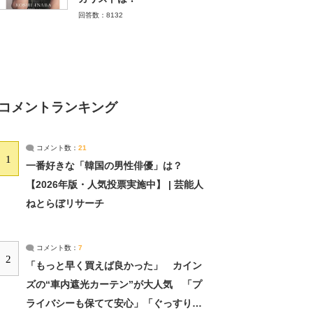
回答数：8132
コメントランキング
コメント数：
21
1
一番好きな「韓国の男性俳優」は？
【2026年版・人気投票実施中】 | 芸能人
ねとらぼリサーチ
コメント数：
7
2
「もっと早く買えば良かった」 カイン
ズの“車内遮光カーテン”が大人気 「プ
ライバシーも保てて安心」「ぐっすり眠