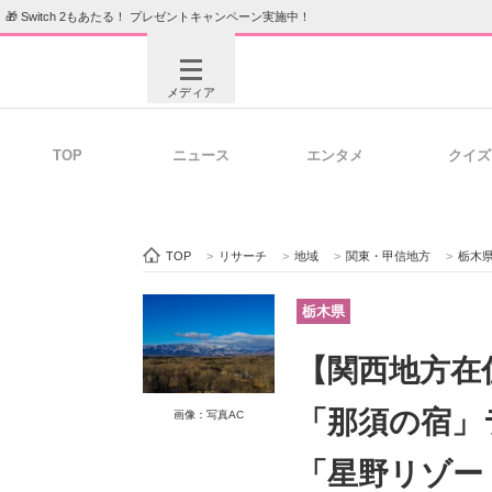
🎁 Switch 2もあたる！ プレゼントキャンペーン実施中！
メディア
TOP
ニュース
エンタメ
クイズ
注目記事を集めた総合ページ
ITの今
TOP
>
リサーチ
>
地域
>
関東・甲信地方
>
栃木
ビジネスと働き方のヒント
AI活用
栃木県
【関西地方在
ITエンジニア向け専門サイト
企業向けI
「那須の宿」
画像：写真AC
「星野リゾート