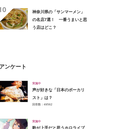
きるのが最高」「海と富士山
10
の絶景に感動」の声
神奈川県の「サンマーメン」
の名店7選！ 一番うまいと思
う店はどこ？
アンケート
実施中
声が好きな「日本のボーカリ
スト」は？
回答数：49562
実施中
歌が上手だと思うホロライブ