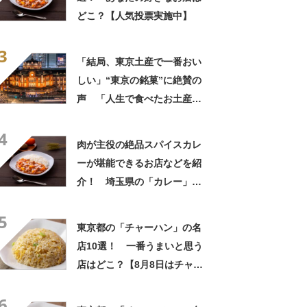
どこ？【人気投票実施中】
3
「結局、東京土産で一番おい
しい」“東京の銘菓”に絶賛の
声 「人生で食べたお土産の
中でダントツで好き」「東京
4
に行くと必ず買う」「めっち
肉が主役の絶品スパイスカレ
ゃリピしてます」
ーが堪能できるお店などを紹
介！ 埼玉県の「カレー」の
名店10選！
5
東京都の「チャーハン」の名
店10選！ 一番うまいと思う
店はどこ？【8月8日はチャー
ハンの日！】
6