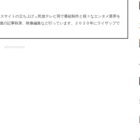
ュースサイトの立ち上げ→民放テレビ局で番組制作と様々なエンタメ業界を
連の記事執筆、映像編集など行っています。２０２０年にライザップで
advertisement