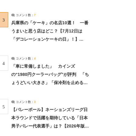
れました」（2/2） | ライフ ねとらぼリ
サーチ：2ページ目
コメント数：
7
3
兵庫県の「ケーキ」の名店10選！ 一番
うまいと思う店はどこ？【7月12日は
「デコレーションケーキの日」！】
（2/4） | 兵庫県 ねとらぼリサーチ：2ペ
ージ目
コメント数：
4
4
「車に常備しました」 カインズ
の“1980円クーラーバッグ”が評判 「ち
ょうどいい大きさ」「保冷剤を止めるベ
ルトが良い」（1/5） | ライフ ねとらぼ
リサーチ
コメント数：
3
5
【バレーボール】ネーションズリーグ日
本ラウンドで活躍を期待している「日本
男子バレー代表選手」は？【2026年版・
人気投票実施中】（投票結果） | スポー