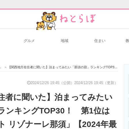
グルメ
地域
住まい
と未来を見通す
スマホと通信の最新トレンド
進化するPCとデ
県
>
【関西地方在住者に聞いた】泊まってみたい「那須の宿」ランキングTOP30！ 第1位は「星野リゾート リゾナーレ那須」【2024年最新調査結果】
のいまが分かる
企業ITのトレンドを詳説
経営リーダーの
2024/12/26 19:45（公開）
2024/12/26 19:45（更新）
住者に聞いた】泊まってみたい
T製品の総合サイト
IT製品の技術・比較・事例
製造業のIT導入
ランキングTOP30！ 第1位は
 リゾナーレ那須」【2024年最