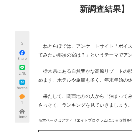
モノづくり技術者専門サイト
エレクトロ
新調査結果】
ちょっと気になるネットの話題
X
ねとらぼでは、アンケートサイト「ボイス
てみたい那須の宿は？」というテーマでア
Share
栃木県にある自然豊かな高原リゾートの那
LINE
めます。ホテルや旅館も多く、年末年始の
hatena
果たして、関西地方の人から「泊まって
1
さっそく、ランキングを見ていきましょう
Home
※本ページはアフィリエイトプログラムによる収益を