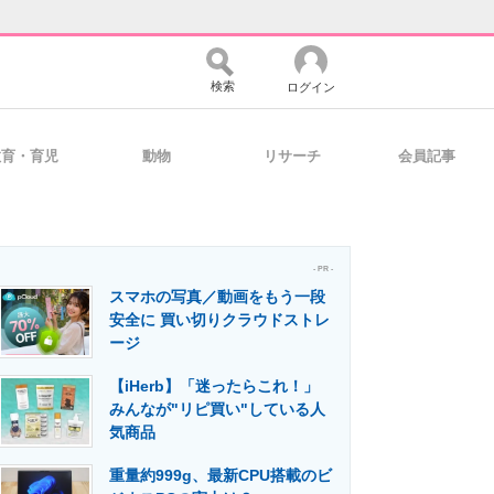
検索
ログイン
教育・育児
動物
リサーチ
会員記事
バイスの未来
好きが集まる 比べて選べる
- PR -
スマホの写真／動画をもう一段
コミュニティ
マーケ×ITの今がよく分かる
安全に 買い切りクラウドストレ
ージ
【iHerb】「迷ったらこれ！」
・活用を支援
みんなが"リピ買い"している人
気商品
重量約999g、最新CPU搭載のビ