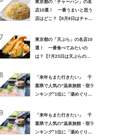
東京都の「チャーハン」の名
店10選！ 一番うまいと思う
店はどこ？【8月8日はチャー
ハンの日！】
7
東京都の「天ぷら」の名店10
選！ 一番食べてみたいの
は？【7月23日は天ぷらの
日】
8
「来年もまた行きたい」 千
葉県で人気の“温泉旅館・宿ラ
ンキング”1位に「湯めぐりで
きるのが最高」「海と富士山
9
の絶景に感動」の声
「来年もまた行きたい」 千
葉県で人気の“温泉旅館・宿ラ
ンキング”1位に「湯めぐりで