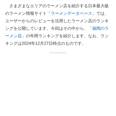
さまざまなエリアのラーメン店を紹介する日本最大級
ITの今と未来を見通す
のラーメン情報サイト「
ラーメンデータベース
」では、
ユーザーからのレビューを活用したラーメン店のランキ
スマホと通信の最新トレンド
ングを公開しています。今回はその中から、「
福岡のラ
進化するPCとデバイスの未来
ーメン店
」の年間ランキングを紹介します。なお、ラン
キングは2024年12月27日時点のものです。
好きが集まる 比べて選べる
advertisement
ビジネスと働き方のヒント
AI活用のいまが分かる
企業ITのトレンドを詳説
経営リーダーのコミュニティ
マーケ×ITの今がよく分かる
ITエンジニア向け専門サイト