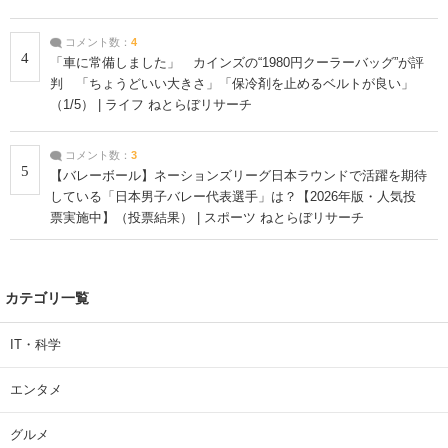
コメント数：
4
4
「車に常備しました」 カインズの“1980円クーラーバッグ”が評
判 「ちょうどいい大きさ」「保冷剤を止めるベルトが良い」
（1/5） | ライフ ねとらぼリサーチ
コメント数：
3
5
【バレーボール】ネーションズリーグ日本ラウンドで活躍を期待
している「日本男子バレー代表選手」は？【2026年版・人気投
票実施中】（投票結果） | スポーツ ねとらぼリサーチ
カテゴリ一覧
IT・科学
エンタメ
グルメ