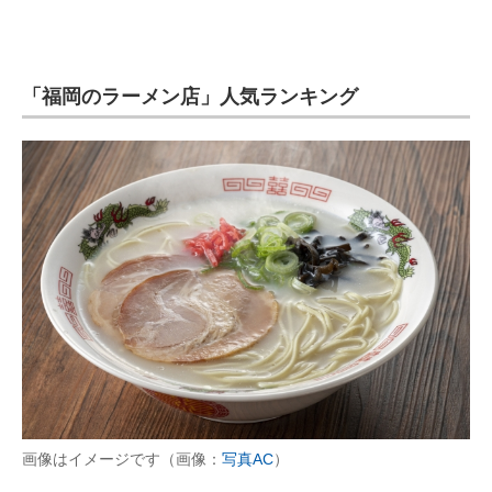
企業向けIT製品の総合サイト
IT製品の技術・比較・事例
「福岡のラーメン店」人気ランキング
製造業のIT導入・活用を支援
モノづくり技術者専門サイト
エレクトロニクス専門サイト
電子設計の基本と応用
エネルギーの専門メディア
建設×テクノロジーの最前線
ちょっと気になるネットの話題
画像はイメージです（画像：
写真AC
）