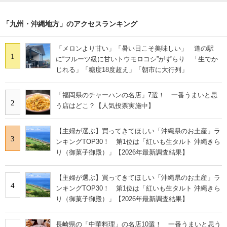
「九州・沖縄地方」のアクセスランキング
「メロンより甘い」「暑い日こそ美味しい」 道の駅
1
に“フルーツ級に甘いトウモロコシ”がずらり 「生でか
じれる」「糖度18度超え」「朝市に大行列」
「福岡県のチャーハンの名店」7選！ 一番うまいと思
2
う店はどこ？【人気投票実施中】
【主婦が選ぶ】買ってきてほしい「沖縄県のお土産」ラ
3
ンキングTOP30！ 第1位は「紅いも生タルト 沖縄きら
り（御菓子御殿）」【2026年最新調査結果】
【主婦が選ぶ】買ってきてほしい「沖縄県のお土産」ラ
4
ンキングTOP30！ 第1位は「紅いも生タルト 沖縄きら
り（御菓子御殿）」【2026年最新調査結果】
長崎県の「中華料理」の名店10選！ 一番うまいと思う