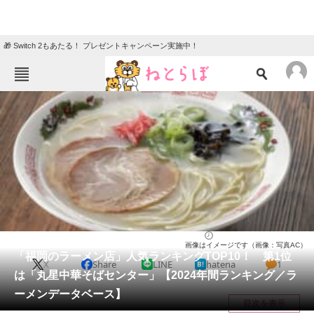
🎁 Switch 2もあたる！ プレゼントキャンペーン実施中！
ねとらぼメニュー
TOP
ニュース
エンタメ
クイズ
グルメ
地域
住まい
教育・育児
動物
リサーチ
福岡県
2024/12/27 20:25（公開）
画像はイメージです（画像：写真AC）
会員記事
「福岡のラーメン店」人気ランキングTOP10！ 第1位
X
Share
LINE
hatena
1
は「丸星中華そばセンター」【2024年間ランキング／ラ
メディア
ーメンデータベース】
目次を表示
注目記事を集めた総合ページ