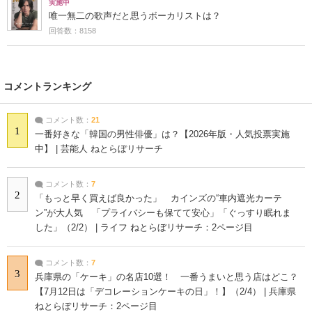
実施中
唯一無二の歌声だと思うボーカリストは？
回答数：8158
コメントランキング
コメント数：
21
1
一番好きな「韓国の男性俳優」は？【2026年版・人気投票実施
中】 | 芸能人 ねとらぼリサーチ
コメント数：
7
2
「もっと早く買えば良かった」 カインズの“車内遮光カーテ
ン”が大人気 「プライバシーも保てて安心」「ぐっすり眠れま
した」（2/2） | ライフ ねとらぼリサーチ：2ページ目
コメント数：
7
3
兵庫県の「ケーキ」の名店10選！ 一番うまいと思う店はどこ？
【7月12日は「デコレーションケーキの日」！】（2/4） | 兵庫県
ねとらぼリサーチ：2ページ目