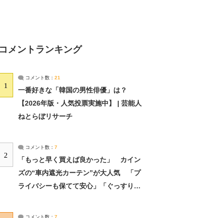
コメントランキング
コメント数：
21
1
一番好きな「韓国の男性俳優」は？
【2026年版・人気投票実施中】 | 芸能人
ねとらぼリサーチ
コメント数：
7
2
「もっと早く買えば良かった」 カイン
ズの“車内遮光カーテン”が大人気 「プ
ライバシーも保てて安心」「ぐっすり眠
れました」（2/2） | ライフ ねとらぼリ
サーチ：2ページ目
コメント数：
7