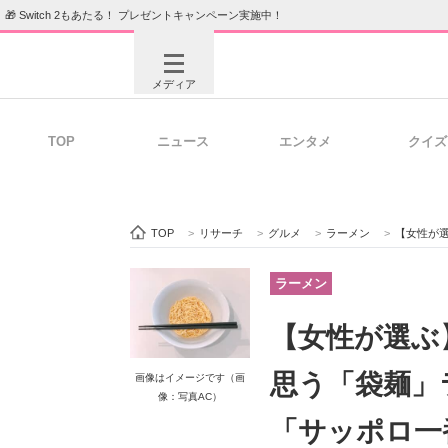
🎁 Switch 2もあたる！ プレゼントキャンペーン実施中！
メディア
TOP
ニュース
エンタメ
クイズ
注目記事を集めた総合ページ
ITの今
TOP
>
リサーチ
>
グルメ
>
ラーメン
>
【女性が選ぶ】
ビジネスと働き方のヒント
AI活用
ラーメン
【女性が選ぶ
ITエンジニア向け専門サイト
企業向けI
思う「袋麺」
画像はイメージです（画
像：写真AC）
「サッポロ一