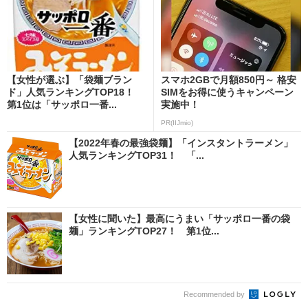
【女性が選ぶ】「袋麺ブラン
スマホ2GBで月額850円～ 格安
ド」人気ランキングTOP18！
SIMをお得に使うキャンペーン
第1位は「サッポロ一番...
実施中！
PR(IIJmio)
【2022年春の最強袋麺】「インスタントラーメン」
人気ランキングTOP31！ 「...
【女性に聞いた】最高にうまい「サッポロ一番の袋
麺」ランキングTOP27！ 第1位...
Recommended by