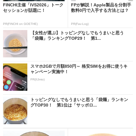
FINCHI主催「IVS2026」トーク
FPが解説！Apple製品を分割手
セッションが話題に！
数料0円で入手する方法とは？
PR(FINCHI on GOETHE)
PR(Fav-Log)
【女性が選ぶ】トッピングなしでもうまいと思う
「袋麺」ランキングTOP29！ 第1...
スマホ2GBで月額850円～ 格安SIMをお得に使うキ
ャンペーン実施中！
PR(IIJmio)
トッピングなしでもうまいと思う「袋麺」ランキン
グTOP30！ 第1位は「サッポロ...