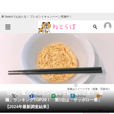
🎁 Switch 2もあたる！ プレゼントキャンペーン実施中！
ねとらぼメニュー
TOP
ニュース
エンタメ
クイズ
グルメ
地域
住まい
教育・育児
動物
リサーチ
ラーメン
2025/01/13 18:30（公開）
画像はイメージです（画像：写真AC）
会員記事
【女性が選ぶ】トッピングなしでもうまいと思う「袋
X
Share
LINE
hatena
1
麺」ランキングTOP29！ 第1位は「サッポロ一番」
メディア
【2024年最新調査結果】
目次を表示
注目記事を集めた総合ページ