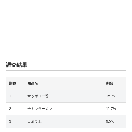
調査結果
順位
商品名
割合
1
サッポロ一番
15.7%
2
チキンラーメン
11.7%
3
日清ラ王
9.5%