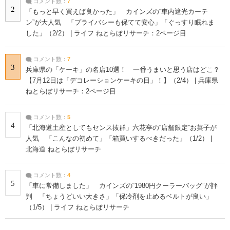
コメント数：
7
2
「もっと早く買えば良かった」 カインズの“車内遮光カーテ
ン”が大人気 「プライバシーも保てて安心」「ぐっすり眠れま
した」（2/2） | ライフ ねとらぼリサーチ：2ページ目
コメント数：
7
3
兵庫県の「ケーキ」の名店10選！ 一番うまいと思う店はどこ？
【7月12日は「デコレーションケーキの日」！】（2/4） | 兵庫県
ねとらぼリサーチ：2ページ目
コメント数：
5
4
「北海道土産としてもセンス抜群」六花亭の“店舗限定”お菓子が
人気 「こんなの初めて」「箱買いするべきだった」（1/2） |
北海道 ねとらぼリサーチ
コメント数：
4
5
「車に常備しました」 カインズの“1980円クーラーバッグ”が評
判 「ちょうどいい大きさ」「保冷剤を止めるベルトが良い」
（1/5） | ライフ ねとらぼリサーチ