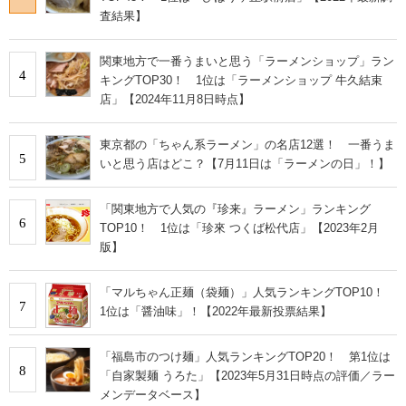
査結果】
関東地方で一番うまいと思う「ラーメンショップ」ラン
4
キングTOP30！ 1位は「ラーメンショップ 牛久結束
店」【2024年11月8日時点】
東京都の「ちゃん系ラーメン」の名店12選！ 一番うま
5
いと思う店はどこ？【7月11日は「ラーメンの日」！】
「関東地方で人気の『珍来』ラーメン」ランキング
6
TOP10！ 1位は「珍來 つくば松代店」【2023年2月
版】
「マルちゃん正麺（袋麺）」人気ランキングTOP10！
7
1位は「醤油味」！【2022年最新投票結果】
「福島市のつけ麺」人気ランキングTOP20！ 第1位は
8
「自家製麺 うろた」【2023年5月31日時点の評価／ラー
メンデータベース】