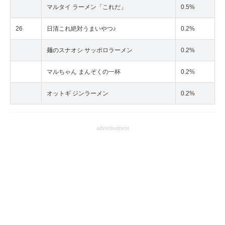
マルタイ ラーメン「これだ」
0.5%
26
日清これ絶対うまいやつ♪
0.2%
麺のスナオシ サッポロラーメン
0.2%
マルちゃん まんぞくの一杯
0.2%
オットギ ジンラーメン
0.2%
advertisement