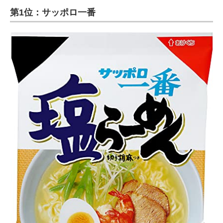
第1位：サッポロ一番
ITの今と未来を見通す
スマホと通信の最新トレンド
進化するPCとデバイスの未来
好きが集まる 比べて選べる
ビジネスと働き方のヒント
AI活用のいまが分かる
企業ITのトレンドを詳説
経営リーダーのコミュニティ
マーケ×ITの今がよく分かる
ITエンジニア向け専門サイト