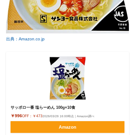
企業向けIT製品の総合サイト
IT製品の技術・比較・事例
製造業のIT導入・活用を支援
出典：Amazon.co.jp
モノづくり技術者専門サイト
エレクトロニクス専門サイト
電子設計の基本と応用
エネルギーの専門メディア
建設×テクノロジーの最前線
サッポロ一番 塩らーめん 100g×10食
ちょっと気になるネットの話題
￥996
OFF：
￥473
2026/03/26 16:00時点｜Amazon調べ
Amazon