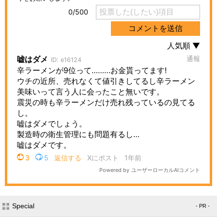
Special
- PR -