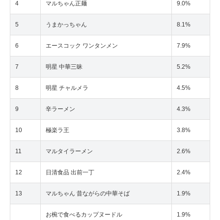
4
マルちゃん正麺
9.0%
5
うまかっちゃん
8.1%
6
エースコック ワンタンメン
7.9%
7
明星 中華三昧
5.2%
8
明星 チャルメラ
4.5%
9
辛ラーメン
4.3%
10
極楽ラ王
3.8%
11
マルタイラーメン
2.6%
12
日清食品 出前一丁
2.4%
13
マルちゃん 昔ながらの中華そば
1.9%
お椀で食べるカップヌードル
1.9%