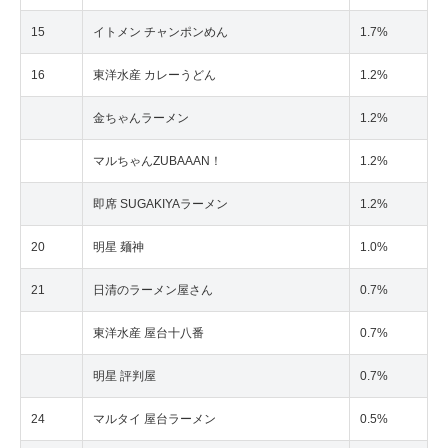
15
イトメン チャンポンめん
1.7%
16
東洋水産 カレーうどん
1.2%
金ちゃんラーメン
1.2%
マルちゃんZUBAAAN！
1.2%
即席 SUGAKIYAラーメン
1.2%
20
明星 麺神
1.0%
21
日清のラーメン屋さん
0.7%
東洋水産 屋台十八番
0.7%
明星 評判屋
0.7%
24
マルタイ 屋台ラーメン
0.5%