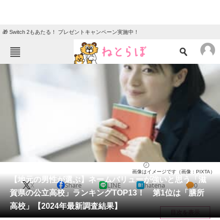
🎁 Switch 2もあたる！ プレゼントキャンペーン実施中！
ねとらぼメニュー
TOP
ニュース
エンタメ
クイズ
グルメ
地域
住まい
教育・育児
動物
リサーチ
高校
2025/01/18 19:10（公開）
画像はイメージです（画像：PIXTA）
会員記事
【地元の男性が選ぶ】ネームバリューが強いと思う「滋
X
Share
LINE
hatena
0
賀県の公立高校」ランキングTOP13！ 第1位は「膳所
メディア
高校」【2024年最新調査結果】
目次を表示
注目記事を集めた総合ページ