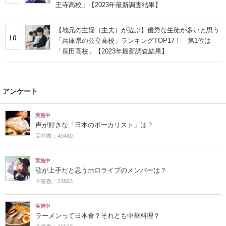
王寺高校」【2023年最新調査結果】
【地元の主婦（主夫）が選ぶ】優秀な生徒が多いと思う
10
「兵庫県の公立高校」ランキングTOP17！ 第1位は
「長田高校」【2023年最新調査結果】
アンケート
実施中
声が好きな「日本のボーカリスト」は？
回答数：49480
実施中
歌が上手だと思うホロライブのメンバーは？
回答数：23863
実施中
ラーメンって日本食？それとも中華料理？