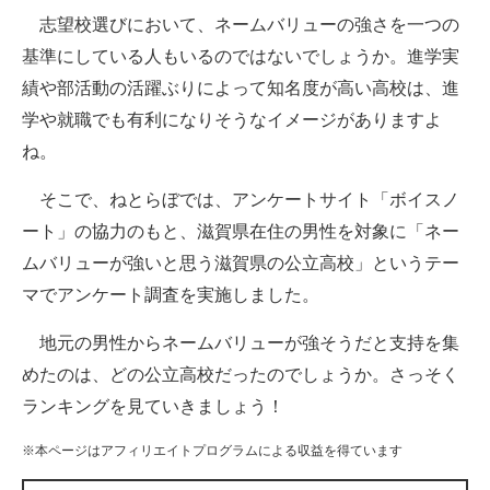
志望校選びにおいて、ネームバリューの強さを一つの
ITの今と未来を見通す
基準にしている人もいるのではないでしょうか。進学実
績や部活動の活躍ぶりによって知名度が高い高校は、進
スマホと通信の最新トレンド
学や就職でも有利になりそうなイメージがありますよ
進化するPCとデバイスの未来
ね。
好きが集まる 比べて選べる
そこで、ねとらぼでは、アンケートサイト「ボイスノ
ート」の協力のもと、滋賀県在住の男性を対象に「ネー
ビジネスと働き方のヒント
ムバリューが強いと思う滋賀県の公立高校」というテー
AI活用のいまが分かる
マでアンケート調査を実施しました。
企業ITのトレンドを詳説
地元の男性からネームバリューが強そうだと支持を集
めたのは、どの公立高校だったのでしょうか。さっそく
経営リーダーのコミュニティ
ランキングを見ていきましょう！
マーケ×ITの今がよく分かる
※本ページはアフィリエイトプログラムによる収益を得ています
ITエンジニア向け専門サイト