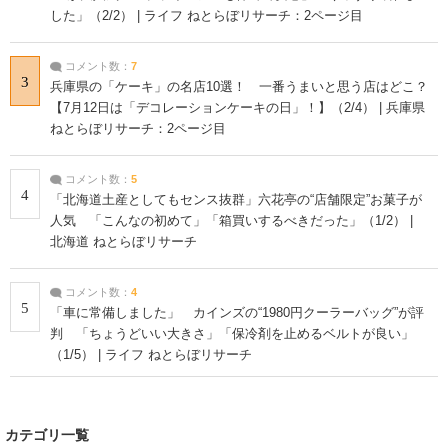
した」（2/2） | ライフ ねとらぼリサーチ：2ページ目
コメント数：
7
3
兵庫県の「ケーキ」の名店10選！ 一番うまいと思う店はどこ？
【7月12日は「デコレーションケーキの日」！】（2/4） | 兵庫県
ねとらぼリサーチ：2ページ目
コメント数：
5
4
「北海道土産としてもセンス抜群」六花亭の“店舗限定”お菓子が
人気 「こんなの初めて」「箱買いするべきだった」（1/2） |
北海道 ねとらぼリサーチ
コメント数：
4
5
「車に常備しました」 カインズの“1980円クーラーバッグ”が評
判 「ちょうどいい大きさ」「保冷剤を止めるベルトが良い」
（1/5） | ライフ ねとらぼリサーチ
カテゴリ一覧