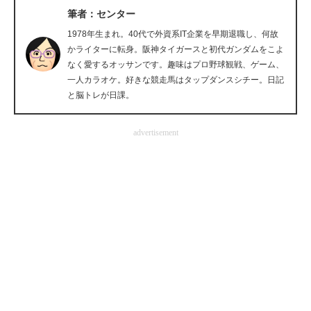
筆者：センター
企業向けIT製品の総合サイト
1978年生まれ。40代で外資系IT企業を早期退職し、何故
IT製品の技術・比較・事例
かライターに転身。阪神タイガースと初代ガンダムをこよ
なく愛するオッサンです。趣味はプロ野球観戦、ゲーム、
製造業のIT導入・活用を支援
一人カラオケ。好きな競走馬はタップダンスシチー。日記
と脳トレが日課。
モノづくり技術者専門サイト
advertisement
エレクトロニクス専門サイト
電子設計の基本と応用
エネルギーの専門メディア
建設×テクノロジーの最前線
ちょっと気になるネットの話題