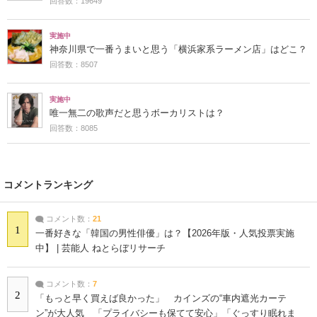
回答数：19649
実施中
神奈川県で一番うまいと思う「横浜家系ラーメン店」はどこ？
回答数：8507
実施中
唯一無二の歌声だと思うボーカリストは？
回答数：8085
コメントランキング
コメント数：
21
1
一番好きな「韓国の男性俳優」は？【2026年版・人気投票実施
中】 | 芸能人 ねとらぼリサーチ
コメント数：
7
2
「もっと早く買えば良かった」 カインズの“車内遮光カーテ
ン”が大人気 「プライバシーも保てて安心」「ぐっすり眠れま