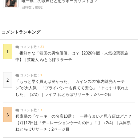
唯一無二の歌声だと思うボーカリストは？
回答数：8082
コメントランキング
コメント数：
21
1
一番好きな「韓国の男性俳優」は？【2026年版・人気投票実施
中】 | 芸能人 ねとらぼリサーチ
コメント数：
7
2
「もっと早く買えば良かった」 カインズの“車内遮光カーテ
ン”が大人気 「プライバシーも保てて安心」「ぐっすり眠れま
した」（2/2） | ライフ ねとらぼリサーチ：2ページ目
コメント数：
7
3
兵庫県の「ケーキ」の名店10選！ 一番うまいと思う店はどこ？
【7月12日は「デコレーションケーキの日」！】（2/4） | 兵庫県
ねとらぼリサーチ：2ページ目