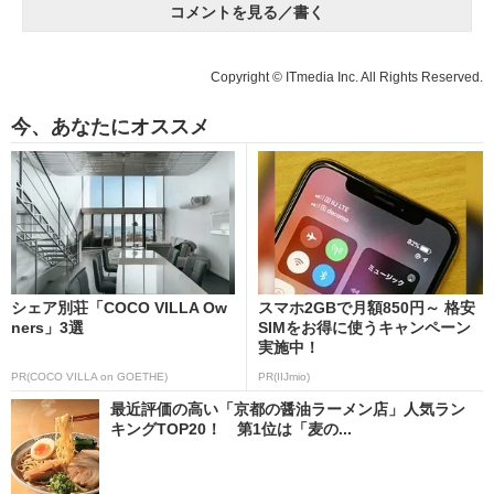
コメントを見る／書く
Copyright © ITmedia Inc. All Rights Reserved.
今、あなたにオススメ
シェア別荘「COCO VILLA Ow
スマホ2GBで月額850円～ 格安
ners」3選
SIMをお得に使うキャンペーン
実施中！
PR(COCO VILLA on GOETHE)
PR(IIJmio)
最近評価の高い「京都の醤油ラーメン店」人気ラン
キングTOP20！ 第1位は「麦の...