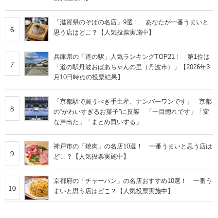
「滋賀県のそばの名店」9選！ あなたが一番うまいと
6
思う店はどこ？【人気投票実施中】
兵庫県の「道の駅」人気ランキングTOP21！ 第1位は
7
「道の駅丹波おばあちゃんの里（丹波市）」【2026年3
月10日時点の投票結果】
「京都駅で買うべき手土産、ナンバーワンです」 京都
8
の“かわいすぎるお菓子”に反響 「一目惚れです」「変
な声出た」「まとめ買いする」
神戸市の「焼肉」の名店10選！ 一番うまいと思う店は
9
どこ？【人気投票実施中】
京都府の「チャーハン」の名店おすすめ10選！ 一番う
10
まいと思う店はどこ？【人気投票実施中】