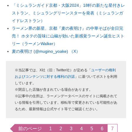
「ミシュランガイド京都・大阪2024」18軒の新たな星付きレ
ストラン、ミシュラングリーンスターを発表（ミシュランガ
イドレストラン）
ラーメン界の新星、京都『麦の夜明け』の中華そばが全日完
売！ ホタテの旨味に山椒が効いた新感覚ラーメン誕生ヒスト
リー（ラーメンWalker）
麦の夜明け (@mugino_yoake) （X）
※当記事では、X社（旧：Twitter社）が定める「
ユーザーの権利
およびコンテンツに対する権利の許諾
」に基づいてポストを利用
しています。
※閉店した店舗が含まれている場合があります。
※記事中の住所は、ラーメンデータベースのサイトに掲載されて
いる情報を引用しています。移転等で変更されている可能性があ
るため、最新情報は公式サイト等でご確認ください。
前のページ
1
2
3
4
5
6
7