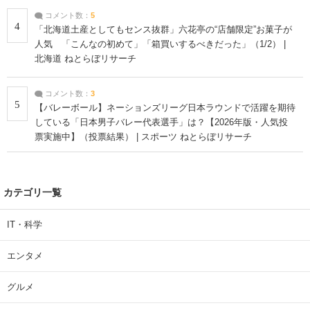
コメント数：
5
4
「北海道土産としてもセンス抜群」六花亭の“店舗限定”お菓子が
人気 「こんなの初めて」「箱買いするべきだった」（1/2） |
北海道 ねとらぼリサーチ
コメント数：
3
5
【バレーボール】ネーションズリーグ日本ラウンドで活躍を期待
している「日本男子バレー代表選手」は？【2026年版・人気投
票実施中】（投票結果） | スポーツ ねとらぼリサーチ
カテゴリ一覧
IT・科学
エンタメ
グルメ