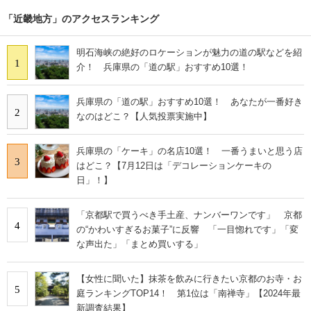
「近畿地方」のアクセスランキング
明石海峡の絶好のロケーションが魅力の道の駅などを紹
1
介！ 兵庫県の「道の駅」おすすめ10選！
兵庫県の「道の駅」おすすめ10選！ あなたが一番好き
2
なのはどこ？【人気投票実施中】
兵庫県の「ケーキ」の名店10選！ 一番うまいと思う店
3
はどこ？【7月12日は「デコレーションケーキの
日」！】
「京都駅で買うべき手土産、ナンバーワンです」 京都
4
の“かわいすぎるお菓子”に反響 「一目惚れです」「変
な声出た」「まとめ買いする」
【女性に聞いた】抹茶を飲みに行きたい京都のお寺・お
5
庭ランキングTOP14！ 第1位は「南禅寺」【2024年最
新調査結果】