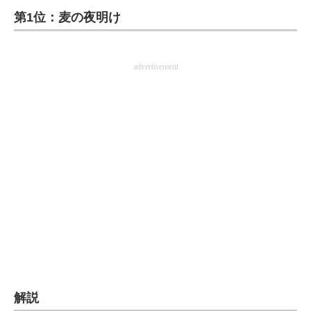
第1位：麦の夜明け
ITの今と未来を見通す
スマホと通信の最新トレンド
advertisement
進化するPCとデバイスの未来
好きが集まる 比べて選べる
ビジネスと働き方のヒント
AI活用のいまが分かる
企業ITのトレンドを詳説
経営リーダーのコミュニティ
マーケ×ITの今がよく分かる
解説
ITエンジニア向け専門サイト