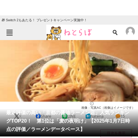
🎁 Switch 2もあたる！ プレゼントキャンペーン実施中！
ねとらぼメニュー
TOP
ニュース
エンタメ
クイズ
グルメ
地域
住まい
教育・育児
動物
リサーチ
京都府
2025/01/08 18:50（公開）
画像：写真AC（画像はイメージです）
会員記事
最近評価の高い「京都の醤油ラーメン店」人気ランキン
X
Share
LINE
hatena
15
グTOP20！ 第1位は「麦の夜明け」【2025年1月7日時
メディア
点の評価／ラーメンデータベース】
目次を表示
注目記事を集めた総合ページ