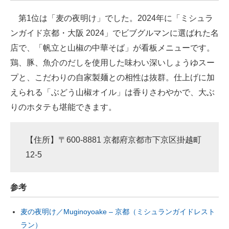
企業向けIT製品の総合サイト
第1位は「麦の夜明け」でした。2024年に「ミシュラ
ンガイド京都・大阪 2024」でビブグルマンに選ばれた名
IT製品の技術・比較・事例
店で、「帆立と山椒の中華そば」が看板メニューです。
製造業のIT導入・活用を支援
鶏、豚、魚介のだしを使用した味わい深いしょうゆスー
プと、こだわりの自家製麺との相性は抜群。仕上げに加
モノづくり技術者専門サイト
えられる「ぶどう山椒オイル」は香りさわやかで、大ぶ
エレクトロニクス専門サイト
りのホタテも堪能できます。
電子設計の基本と応用
【住所】〒600-8881 京都府京都市下京区掛越町
エネルギーの専門メディア
12-5
建設×テクノロジーの最前線
参考
ちょっと気になるネットの話題
麦の夜明け／Muginoyoake – 京都（ミシュランガイドレスト
ラン）