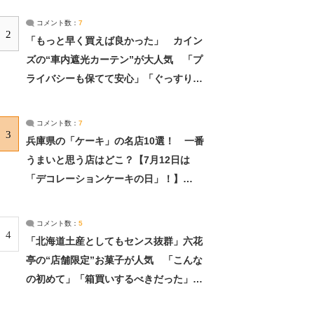
コメント数：
7
2
「もっと早く買えば良かった」 カイン
ズの“車内遮光カーテン”が大人気 「プ
ライバシーも保てて安心」「ぐっすり眠
れました」（2/2） | ライフ ねとらぼリ
サーチ：2ページ目
コメント数：
7
3
兵庫県の「ケーキ」の名店10選！ 一番
うまいと思う店はどこ？【7月12日は
「デコレーションケーキの日」！】
（2/4） | 兵庫県 ねとらぼリサーチ：2ペ
ージ目
コメント数：
5
4
「北海道土産としてもセンス抜群」六花
亭の“店舗限定”お菓子が人気 「こんな
の初めて」「箱買いするべきだった」
（1/2） | 北海道 ねとらぼリサーチ