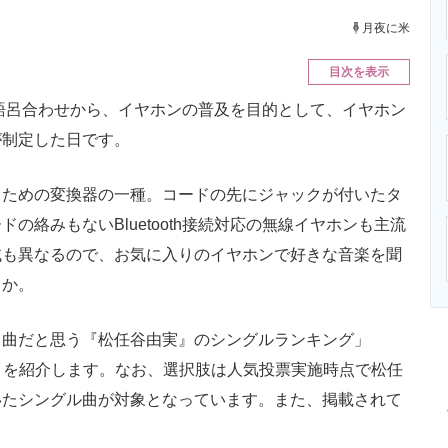
ニクス専門サイト
電子設計の基本と応用
エネルギーの専
月夜に米
目次を表示
語呂合わせから、イヤホンの普及を目的として、イヤホン
が制定した日です。
ための変換器の一種。コードの先にジャックが付いたタ
の絡みもないBluetooth接続対応の無線イヤホンも主流
域も異なるので、お気に入りのイヤホンで好きな音楽を聞
うか。
曲だと思う『松任谷由実』のシングルランキング」
調べ）を紹介します。なお、選択肢は人気投票実施時点で松任
いたシングル曲が対象となっています。また、掲載されて