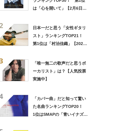
ランキングTOP30！ 第1位
は「心を開いて」【2月6日は
坂井泉水さん誕生日】
2
日本一だと思う「女性ギタリ
スト」ランキングTOP21！
第1位は「村治佳織」【2022
年最新調査結果】
3
「唯一無二の歌声だと思うボ
ーカリスト」は？【人気投票
実施中】
4
「カバー曲」だと知って驚い
た名曲ランキングTOP20！
1位はSMAPの「青いイナズ
マ」【2022年最新調査結果】