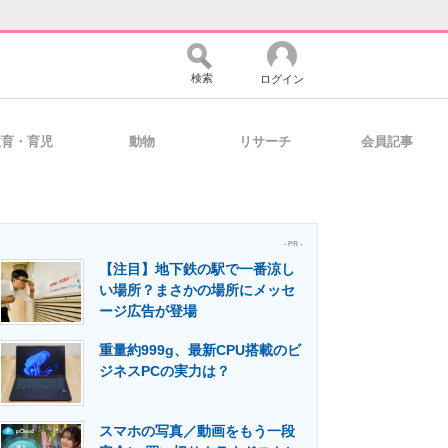
検索
ログイン
教育・育児
動物
リサーチ
会員記事
バイスの未来
好きが集まる 比べて選べる
- PR -
【注目】地下鉄の駅で一番涼し
コミュニティ
マーケ×ITの今がよく分かる
い場所？まさかの場所にメッセ
ージ広告が登場
重量約999g、最新CPU搭載のビ
・活用を支援
ジネスPCの実力は？
スマホの写真／動画をもう一段