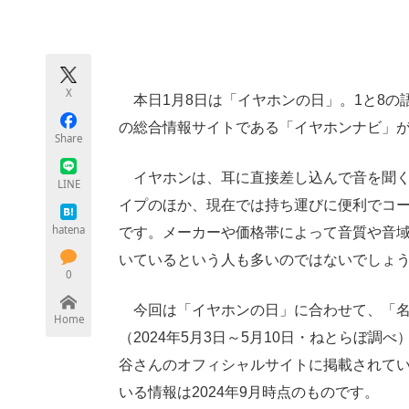
モノづくり技術者専門サイト
エレクトロ
X
本日1月8日は「イヤホンの日」。1と8の
ちょっと気になるネットの話題
の総合情報サイトである「イヤホンナビ」
Share
イヤホンは、耳に直接差し込んで音を聞く
LINE
イプのほか、現在では持ち運びに便利でコード
hatena
です。メーカーや価格帯によって音質や音
いているという人も多いのではないでしょ
0
今回は「イヤホンの日」に合わせて、「名
Home
（2024年5月3日～5月10日・ねとらぼ
谷さんのオフィシャルサイトに掲載されて
いる情報は2024年9月時点のものです。