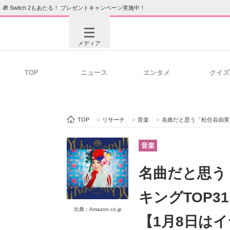
🎁 Switch 2もあたる！ プレゼントキャンペーン実施中！
メディア
TOP
ニュース
エンタメ
クイズ
注目記事を集めた総合ページ
ITの今
TOP
>
リサーチ
>
音楽
>
名曲だと思う「松任谷由実」
ビジネスと働き方のヒント
AI活用
音楽
名曲だと思う
ITエンジニア向け専門サイト
企業向けI
キングTOP3
出典：Amazon.co.jp
【1月8日は