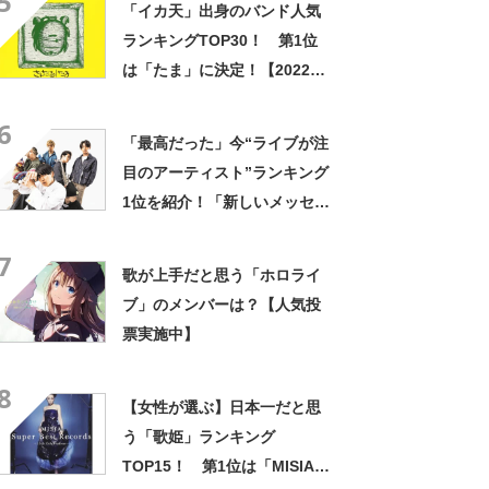
5
「イカ天」出身のバンド人気
ランキングTOP30！ 第1位
は「たま」に決定！【2022年
最新投票結果】
6
「最高だった」今“ライブが注
目のアーティスト”ランキング
1位を紹介！「新しいメッセー
ジを教えてもらった」「いつ
7
ものUVER。それがよかっ
歌が上手だと思う「ホロライ
た」
ブ」のメンバーは？【人気投
票実施中】
8
【女性が選ぶ】日本一だと思
う「歌姫」ランキング
TOP15！ 第1位は「MISIA」