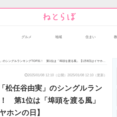
グルメ
地域
住まい
と未来を見通す
スマホと通信の最新トレンド
進化するPCとデ
のシングルランキングTOP31！ 第1位は「埠頭を渡る風」【1月8日はイヤホンの日】
のいまが分かる
企業ITのトレンドを詳説
経営リーダーの
2025/01/08 12:10（公開）
2025/01/08 12:10（更新）
「松任谷由実」のシングルラン
T製品の総合サイト
IT製品の技術・比較・事例
製造業のIT導入
1！ 第1位は「埠頭を渡る風」
イヤホンの日】