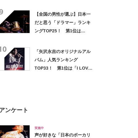
【2023年最新調査結果】
9
【全国の男性が選ぶ】日本一
だと思う「ドラマー」ランキ
ングTOP25！ 第1位は
「YOSHIKI」【11月20日は
10
YOSHIKIさん誕生日】
「矢沢永吉のオリジナルアル
バム」人気ランキング
TOP33！ 第1位は「I LOVE
YOU,OK」【2024年最新投票
結果】
アンケート
実施中
声が好きな「日本のボーカリ