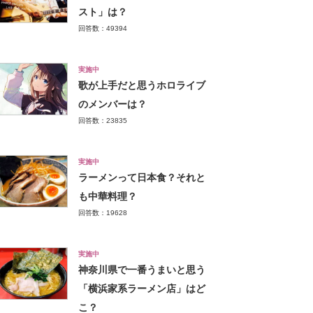
スト」は？
回答数：49394
実施中
歌が上手だと思うホロライブ
のメンバーは？
回答数：23835
実施中
ラーメンって日本食？それと
も中華料理？
回答数：19628
実施中
神奈川県で一番うまいと思う
「横浜家系ラーメン店」はど
こ？