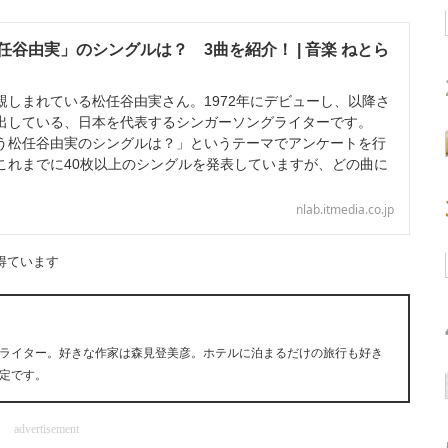
谷由実」のシングルは？ 3曲を紹介！ | 音楽 ねとら
しまれている松任谷由実さん。1972年にデビューし、以降さ
出している、日本を代表するシンガーソングライターです。
う松任谷由実のシングルは？」というテーマでアンケートを行
これまでに40枚以上のシングルを発表していますが、どの曲に
nlab.itmedia.co.jp
得ています
ライター。好きな作家は森見登美彦。ホテルに泊まるだけの旅行も好き
定です。
advertisement