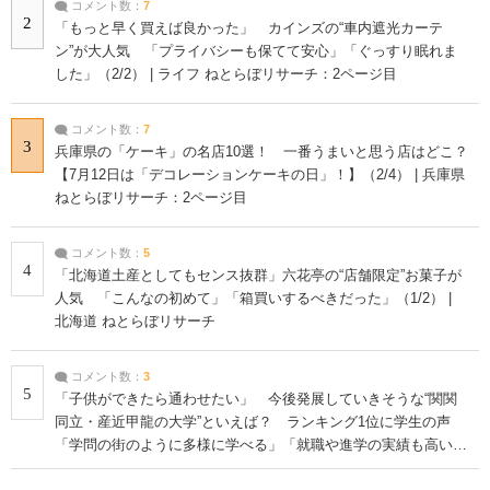
コメント数：
7
2
「もっと早く買えば良かった」 カインズの“車内遮光カーテ
ン”が大人気 「プライバシーも保てて安心」「ぐっすり眠れま
した」（2/2） | ライフ ねとらぼリサーチ：2ページ目
コメント数：
7
3
兵庫県の「ケーキ」の名店10選！ 一番うまいと思う店はどこ？
【7月12日は「デコレーションケーキの日」！】（2/4） | 兵庫県
ねとらぼリサーチ：2ページ目
コメント数：
5
4
「北海道土産としてもセンス抜群」六花亭の“店舗限定”お菓子が
人気 「こんなの初めて」「箱買いするべきだった」（1/2） |
北海道 ねとらぼリサーチ
コメント数：
3
5
「子供ができたら通わせたい」 今後発展していきそうな“関関
同立・産近甲龍の大学”といえば？ ランキング1位に学生の声
「学問の街のように多様に学べる」「就職や進学の実績も高い」
| 大学 ねとらぼリサーチ