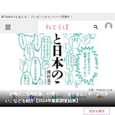
🎁 Switch 2もあたる！ プレゼントキャンペーン実施中！
ねとらぼメニュー
TOP
ニュース
エンタメ
クイズ
グルメ
地域
住まい
教育・育児
動物
リサーチ
地域
2025/01/08 20:00（公開）
出典：Amazon.co.jp
会員記事
「自慢のご当地言葉」47選！ 「きときと」や「よだき
X
Share
LINE
hatena
0
い」などを紹介【2024年最新調査結果】
メディア
目次を表示
注目記事を集めた総合ページ