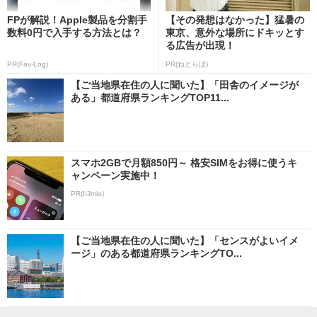
FPが解説！Apple製品を分割手
【その発想はなかった】猛暑の
数料0円で入手する方法とは？
東京、意外な場所にドキッとす
る広告が出現！
PR(Fav-Log)
PR(ねとらぼ)
【ご当地県在住の人に聞いた】「田舎のイメージが
ある」都道府県ランキングTOP11...
スマホ2GBで月額850円～ 格安SIMをお得に使うキ
ャンペーン実施中！
PR(IIJmio)
【ご当地県在住の人に聞いた】「センスがよいイメ
ージ」のある都道府県ランキングTO...