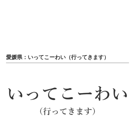
企業向けIT製品の総合サイト
IT製品の技術・比較・事例
製造業のIT導入・活用を支援
モノづくり技術者専門サイト
愛媛県：いってこーわい（行ってきます）
エレクトロニクス専門サイト
電子設計の基本と応用
エネルギーの専門メディア
建設×テクノロジーの最前線
ちょっと気になるネットの話題