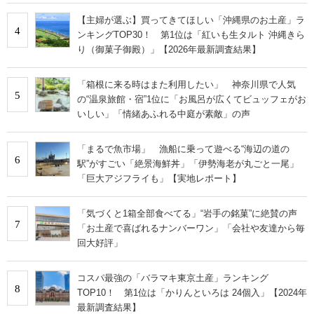
【主婦が選ぶ】買ってきてほしい「沖縄県のお土産」ラ
4
ンキングTOP30！ 第1位は「紅いも生タルト 沖縄きら
り（御菓子御殿）」【2026年最新調査結果】
「箱根に来る時はまた利用したい」 神奈川県で人気
5
の“温泉旅館・宿”1位に「お風呂が広くてビュッフェがお
いしい」「情緒あふれる中庭が素敵」の声
「まるで魚市場」 漁船に乗って遊べる“海辺の道の
6
駅”がすごい「絶景海鮮丼」「伊勢海老が丸ごと一尾」
「巨大アジフライも」【実地レポート】
「気づくと1箱全部食べてる」“岩手の銘菓”に絶賛の声
7
「お土産で喜ばれるナンバーワン」「会社や友達から毎
回大好評」
コスパ最強の「バラマキ東京土産」ランキング
8
TOP10！ 第1位は「かりんといろは 24個入」【2024年
最新調査結果】