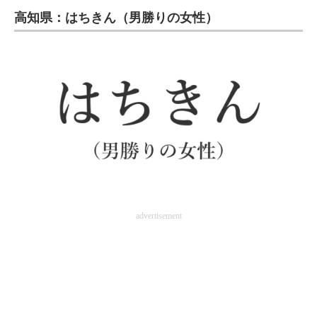
高知県：はちきん（男勝りの女性）
ITの今と未来を見通す
スマホと通信の最新トレンド
進化するPCとデバイスの未来
好きが集まる 比べて選べる
ビジネスと働き方のヒント
AI活用のいまが分かる
企業ITのトレンドを詳説
advertisement
経営リーダーのコミュニティ
マーケ×ITの今がよく分かる
ITエンジニア向け専門サイト