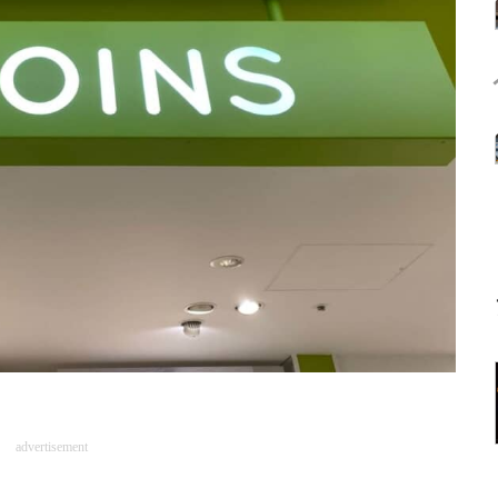
advertisement