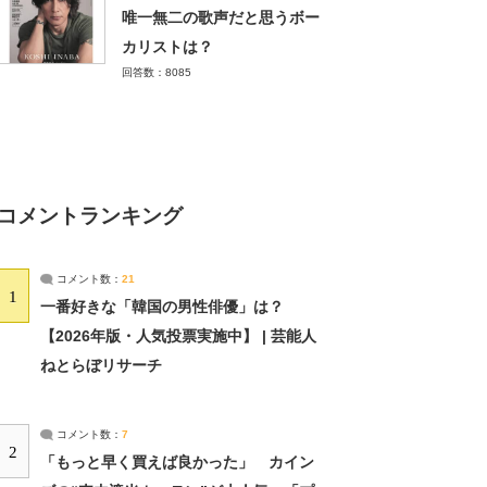
唯一無二の歌声だと思うボー
カリストは？
回答数：8085
コメントランキング
コメント数：
21
1
一番好きな「韓国の男性俳優」は？
【2026年版・人気投票実施中】 | 芸能人
ねとらぼリサーチ
コメント数：
7
2
「もっと早く買えば良かった」 カイン