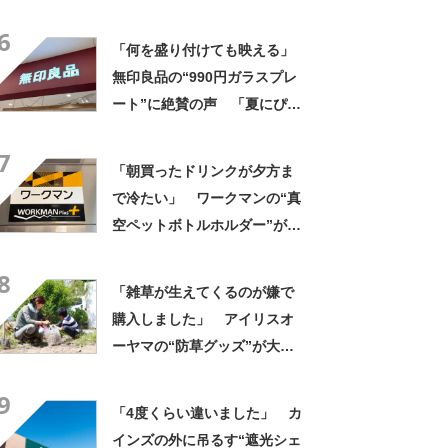
像以上に洗いやすい」「ご飯
6
もへばりつかない」
「何を盛り付けても映える」
無印良品の“990円ガラスプレ
ート”に絶賛の声 「夏にぴっ
たりのお皿」「厚手なので安
7
定感ある」
「朝買ったドリンクが夕方ま
で冷たい」 ワークマンの“真
空ペットボトルホルダー”が大
好評 「車の中でも冷え冷
8
え」「もっと早く買えばよか
「雑草が生えてくるのが嫌で
った」
購入しました」 アイリスオ
ーヤマの“防草グッズ”が大人
気 「今回で3度目の購入」
9
「施工が楽で簡単」
「4度くらい違いました」 カ
インズの外に吊るす“遮光シェ