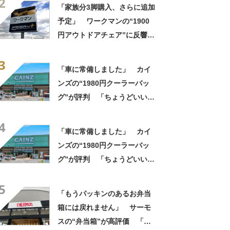
2
っかり遮光」の声
「家族分3脚購入、さらに追加
予定」 ワークマンの“1900
円アウトドアチェア”に反響
「90キロ級でも安心して座れ
3
た」「キャンプの1軍」の声
「車に常備しました」 カイ
ンズの“1980円クーラーバッ
グ”が評判 「ちょうどいい大
きさ」「保冷剤を止めるベル
4
トが良い」
「車に常備しました」 カイ
ンズの“1980円クーラーバッ
グ”が評判 「ちょうどいい大
きさ」「保冷剤を止めるベル
5
トが良い」
「もうパッキンのあるお弁当
箱には戻れません」 サーモ
スの“弁当箱”が高評価 「想