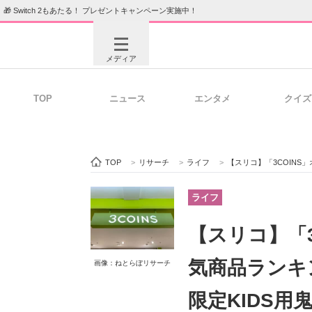
🎁 Switch 2もあたる！ プレゼントキャンペーン実施中！
メディア
TOP
ニュース
エンタメ
クイズ
注目記事を集めた総合ページ
ITの今
TOP
>
リサーチ
>
ライフ
>
【スリコ】「3COINS」オンライ
ビジネスと働き方のヒント
AI活用
ライフ
【スリコ】「
ITエンジニア向け専門サイト
企業向けI
気商品ランキン
画像：ねとらぼリサーチ
限定KIDS用