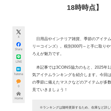
モノづくり技術者専門サイト
エレクトロ
18時時点】
ちょっと気になるネットの話題
X
日用品やインテリア雑貨、季節のアイテムな
リーコインズ）。税別300円～と手に取り
Share
ろえが魅力です。
LINE
本記事では3COINS協力のもと、2025年1
hatena
気アイテムランキングを紹介します。今回
の季節に備えたマスクなどのアイテムが多
0
見ていきましょう！
Home
※ランキングは随時更新するため、在庫など詳し