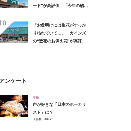
ード”が高評価 「今年の酷暑
にも活躍」「風通しもよくし
10
っかり遮光」の声
「お盆明けには生花がすっか
り枯れていて…」 カインズ
の“造花のお供え花”が高評
価 「枯れずに飾れて助か
る」「遠くからでもきれい」
アンケート
実施中
声が好きな「日本のボーカリ
スト」は？
回答数：49475