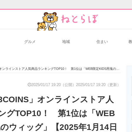
グルメ
地域
住まい
と未来を見通す
スマホと通信の最新トレンド
進化するPCとデ
ンストア人気商品ランキングTOP10！ 第1位は「WEB限定KIDS用鬼のウィッグ」【2025年1月14日18時時点】
のいまが分かる
企業ITのトレンドを詳説
経営リーダーの
2025/01/17 19:20（公開）
2025/01/17 19:20（更新）
3COINS」オンラインストア人
T製品の総合サイト
IT製品の技術・比較・事例
製造業のIT導入
グTOP10！ 第1位は「WEB
鬼のウィッグ」【2025年1月14日