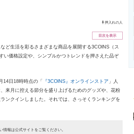
ニクス専門サイト
電子設計の基本と応用
エネルギーの専
押入れの人
目次を表示
ど生活を彩るさまざまな商品を展開する3COINS（ス
やすい価格設定や、シンプルかつトレンドを押さえた品ぞ
月14日18時時点の「
『3COINS』オンラインストア
」人
は、来月に控える節分を盛り上げるためのグッズや、花粉
数ランクインしました。それでは、さっそくランキングを
い情報は公式サイトをご覧ください。