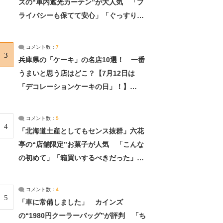
ズの“車内遮光カーテン”が大人気 「プ
ライバシーも保てて安心」「ぐっすり眠
れました」（2/2） | ライフ ねとらぼリ
サーチ：2ページ目
コメント数：
7
3
兵庫県の「ケーキ」の名店10選！ 一番
うまいと思う店はどこ？【7月12日は
「デコレーションケーキの日」！】
（2/4） | 兵庫県 ねとらぼリサーチ：2ペ
ージ目
コメント数：
5
4
「北海道土産としてもセンス抜群」六花
亭の“店舗限定”お菓子が人気 「こんな
の初めて」「箱買いするべきだった」
（1/2） | 北海道 ねとらぼリサーチ
コメント数：
4
5
「車に常備しました」 カインズ
の“1980円クーラーバッグ”が評判 「ち