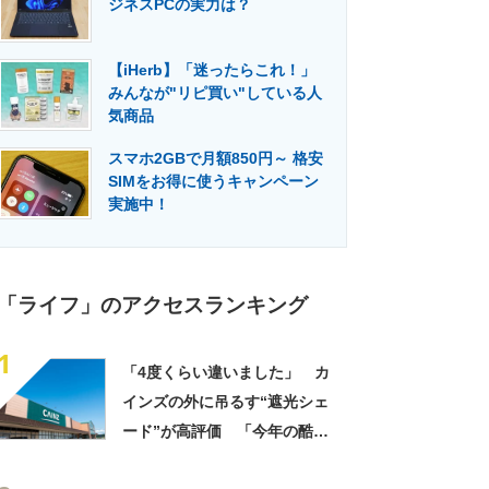
ジネスPCの実力は？
門メディア
建設×テクノロジーの最前線
【iHerb】「迷ったらこれ！」
みんなが"リピ買い"している人
気商品
スマホ2GBで月額850円～ 格安
SIMをお得に使うキャンペーン
実施中！
「ライフ」のアクセスランキング
1
「4度くらい違いました」 カ
インズの外に吊るす“遮光シェ
ード”が高評価 「今年の酷暑
にも活躍」「風通しもよくし