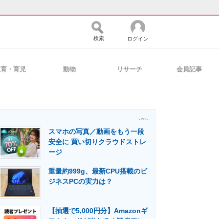
検索
ログイン
教育・育児
動物
リサーチ
会員記事
バイスの未来
好きが集まる 比べて選べる
- PR -
スマホの写真／動画をもう一段
コミュニティ
マーケ×ITの今がよく分かる
安全に 買い切りクラウドストレ
ージ
重量約999g、最新CPU搭載のビ
・活用を支援
ジネスPCの実力は？
【抽選で5,000円分】Amazonギ