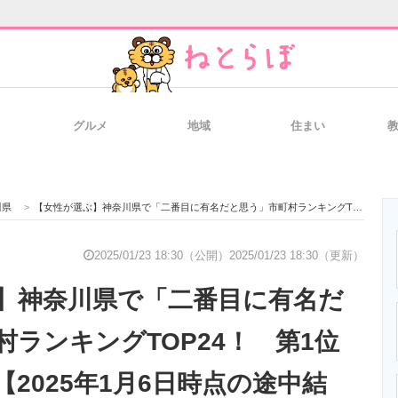
グルメ
地域
住まい
と未来を見通す
スマホと通信の最新トレンド
進化するPCとデ
川県
>
【女性が選ぶ】神奈川県で「二番目に有名だと思う」市町村ランキングTOP24！ 第1位は「鎌倉市」【2025年1月6日時点の途中結果】
のいまが分かる
企業ITのトレンドを詳説
経営リーダーの
2025/01/23 18:30（公開）
2025/01/23 18:30（更新）
】神奈川県で「二番目に有名だ
T製品の総合サイト
IT製品の技術・比較・事例
製造業のIT導入
村ランキングTOP24！ 第1位
2025年1月6日時点の途中結