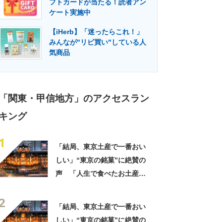
フトカードが当たる！読者アン
門メディア
建設×テクノロジーの最前線
ケート実施中
【iHerb】「迷ったらこれ！」
みんなが"リピ買い"している人
気商品
「関東・甲信地方」のアクセスラン
キング
1
「結局、東京土産で一番おい
しい」“東京の銘菓”に絶賛の
声 「人生で食べたお土産の
中でダントツで好き」「東京
2
に行くと必ず買う」「めっち
「結局、東京土産で一番おい
ゃリピしてます」
しい」“東京の銘菓”に絶賛の