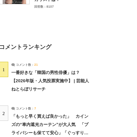
回答数：8107
コメントランキング
コメント数：
21
1
一番好きな「韓国の男性俳優」は？
【2026年版・人気投票実施中】 | 芸能人
ねとらぼリサーチ
コメント数：
7
2
「もっと早く買えば良かった」 カイン
ズの“車内遮光カーテン”が大人気 「プ
ライバシーも保てて安心」「ぐっすり眠