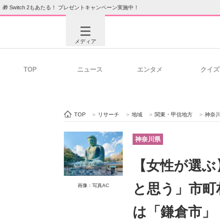
🎁 Switch 2もあたる！ プレゼントキャンペーン実施中！
メディア
TOP
ニュース
エンタメ
クイズ
注目記事を集めた総合ページ
ITの今
TOP
>
リサーチ
>
地域
>
関東・甲信地方
>
神奈
ビジネスと働き方のヒント
AI活用
神奈川県
【女性が選ぶ
ITエンジニア向け専門サイト
企業向けI
と思う」市町
画像：写真AC
は「鎌倉市」【