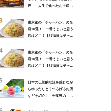
声 「人生で食べたお土産の
中でダントツで好き」「東京
3
に行くと必ず買う」「めっち
東京都の「チャーハン」の名
ゃリピしてます」
店10選！ 一番うまいと思う
店はどこ？【8月8日はチャー
ハンの日！】
4
東京都の「チャーハン」の名
店10選！ 一番うまいと思う
店はどこ？【8月8日はチャー
ハンの日！】
5
日本の伝統的な涼を感じなが
らゆったりとくつろげるお店
などを紹介！ 千葉県の「か
き氷」の名店10選！
6