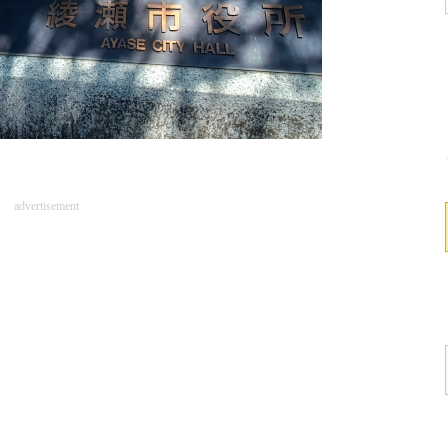
advertisement