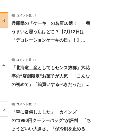
れました」（2/2） | ライフ ねとらぼリ
サーチ：2ページ目
コメント数：
7
3
兵庫県の「ケーキ」の名店10選！ 一番
うまいと思う店はどこ？【7月12日は
「デコレーションケーキの日」！】
（2/4） | 兵庫県 ねとらぼリサーチ：2ペ
ージ目
コメント数：
5
4
「北海道土産としてもセンス抜群」六花
亭の“店舗限定”お菓子が人気 「こんな
の初めて」「箱買いするべきだった」
（1/2） | 北海道 ねとらぼリサーチ
コメント数：
4
5
「車に常備しました」 カインズ
の“1980円クーラーバッグ”が評判 「ち
ょうどいい大きさ」「保冷剤を止めるベ
ルトが良い」（1/5） | ライフ ねとらぼ