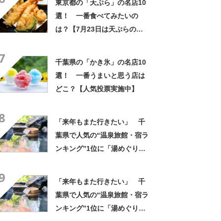
東京都の「天ぷら」の名店10
選！ 一番食べてみたいの
は？【7月23日は天ぷらの
日】
7
千葉県の「かき氷」の名店10
選！ 一番うまいと思う店は
どこ？【人気投票実施中】
8
「来年もまた行きたい」 千
葉県で人気の“温泉旅館・宿ラ
ンキング”1位に「湯めぐりで
きるのが最高」「海と富士山
9
の絶景に感動」の声
「来年もまた行きたい」 千
葉県で人気の“温泉旅館・宿ラ
ンキング”1位に「湯めぐりで