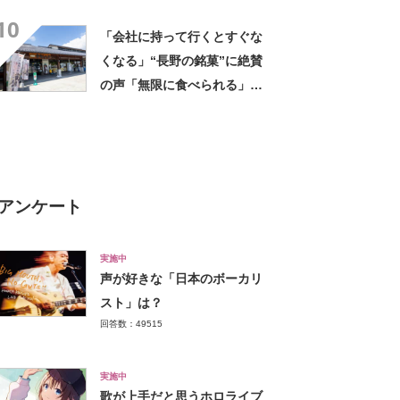
きるのが最高」「海と富士山
10
の絶景に感動」の声
「会社に持って行くとすぐな
くなる」“長野の銘菓”に絶賛
の声「無限に食べられる」
「もっと早く知りたかった」
アンケート
実施中
声が好きな「日本のボーカリ
スト」は？
回答数：49515
実施中
歌が上手だと思うホロライブ