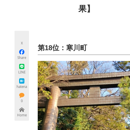
モノづくり技術者専門サイト
エレクトロ
果】
ちょっと気になるネットの話題
X
第18位：寒川町
Share
LINE
hatena
0
Home