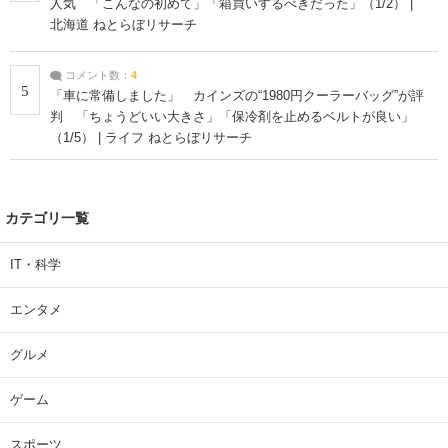
人気 「こんなの初めて」「箱買いするべきだった」（1/2） |
北海道 ねとらぼリサーチ
コメント数：
4
5
「車に常備しました」 カインズの“1980円クーラーバッグ”が評
判 「ちょうどいい大きさ」「保冷剤を止めるベルトが良い」
（1/5） | ライフ ねとらぼリサーチ
カテゴリ一覧
IT・科学
エンタメ
グルメ
ゲーム
スポーツ