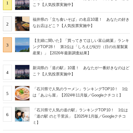
1
こ？【人気投票実施中】
福井県の「立ち食いそば」の名店10選！ あなたの好き
2
なお店はどこ？【人気投票実施中】
【主婦に聞いた】「買ってきてほしい富山銘菓」ランキ
3
ングTOP28！ 第1位は「しろえび紀行（日の出屋製菓
産業）」【2026年最新調査結果】
新潟県の「道の駅」10選！ あなたが一番好きなのはど
4
こ？【人気投票実施中】
「石川県で人気のラーメン」ランキングTOP10！ 1位
5
は「あぶら屋」【2024年11月版／Googleクチコミ】
「石川県で人気の道の駅」ランキングTOP10！ 1位は
6
「道の駅 のと千里浜」【2025年1月版／Googleクチコ
ミ】