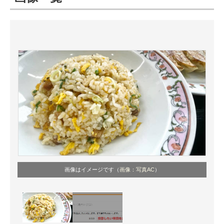
ITの今と未来を見通す
スマホと通信の最新トレンド
進化するPCとデバイスの未来
好きが集まる 比べて選べる
ビジネスと働き方のヒント
AI活用のいまが分かる
企業ITのトレンドを詳説
画像はイメージです（
画像：写真AC
）
経営リーダーのコミュニティ
マーケ×ITの今がよく分かる
ITエンジニア向け専門サイト