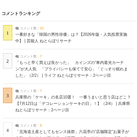
コメントランキング
コメント数：
21
1
一番好きな「韓国の男性俳優」は？【2026年版・人気投票実施
中】 | 芸能人 ねとらぼリサーチ
コメント数：
7
2
「もっと早く買えば良かった」 カインズの“車内遮光カーテ
ン”が大人気 「プライバシーも保てて安心」「ぐっすり眠れま
した」（2/2） | ライフ ねとらぼリサーチ：2ページ目
コメント数：
7
3
兵庫県の「ケーキ」の名店10選！ 一番うまいと思う店はどこ？
【7月12日は「デコレーションケーキの日」！】（2/4） | 兵庫県
ねとらぼリサーチ：2ページ目
コメント数：
5
4
「北海道土産としてもセンス抜群」六花亭の“店舗限定”お菓子が