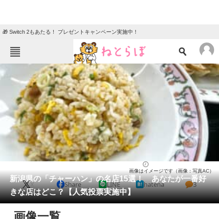
🎁 Switch 2もあたる！ プレゼントキャンペーン実施中！
ねとらぼメニュー
TOP
ニュース
エンタメ
クイズ
グルメ
地域
住まい
教育・育児
動物
リサーチ
新潟県
2025/01/26 13:10（公開）
画像はイメージです（画像：写真AC）
会員記事
新潟県の「チャーハン」の名店15選！ あなたが一番好
X
Share
LINE
hatena
3
きな店はどこ？【人気投票実施中】
メディア
画像一覧
注目記事を集めた総合ページ