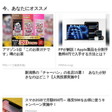
今、あなたにオススメ
アマゾン1位「このお茶ガチで
FPが解説！Apple製品を分割手
す」噂のお茶
数料0円で入手する方法とは？
PR(ハーブ健康本舗)
PR(Fav-Log)
新潟県の「チャーハン」の名店15選！ あなたが好
きなのはどこ？【人気投票実施中】
スマホ2GBで月額850円～ 格安SIMをお得に使うキ
ャンペーン実施中！
PR(IIJmio)