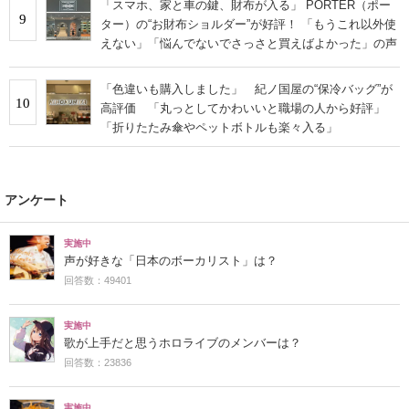
「スマホ、家と車の鍵、財布が入る」 PORTER（ポー
9
ター）の“お財布ショルダー”が好評！ 「もうこれ以外使
えない」「悩んでないでさっさと買えばよかった」の声
「色違いも購入しました」 紀ノ国屋の“保冷バッグ”が
10
高評価 「丸っとしてかわいいと職場の人から好評」
「折りたたみ傘やペットボトルも楽々入る」
アンケート
実施中
声が好きな「日本のボーカリスト」は？
回答数：49401
実施中
歌が上手だと思うホロライブのメンバーは？
回答数：23836
実施中