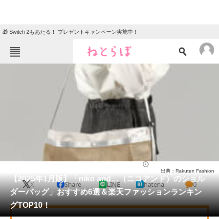
🎁 Switch 2もあたる！ プレゼントキャンペーン実施中！
ねとらぼメニュー
TOP
ニュース
エンタメ
クイズ
グルメ
地域
住まい
教育・育児
動物
リサーチ
バッグ
2025/01/18 17:59（公開）
出典：Rakuten Fashion
会員記事
【2025年1月版】「niko and…（ニコアンド）のショル
X
Share
LINE
hatena
0
ダーバッグ」おすすめ6選＆楽天ファッションランキン
メディア
グTOP10！
注目記事を集めた総合ページ