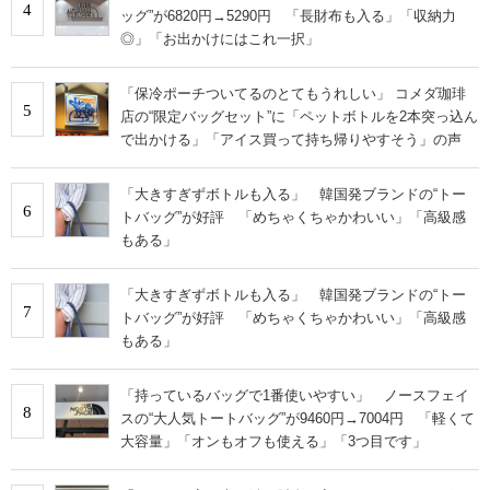
4
ッグ”が6820円→5290円 「長財布も入る」「収納力
◎」「お出かけにはこれ一択」
「保冷ポーチついてるのとてもうれしい」 コメダ珈琲
5
店の“限定バッグセット”に「ペットボトルを2本突っ込ん
で出かける」「アイス買って持ち帰りやすそう」の声
「大きすぎずボトルも入る」 韓国発ブランドの“トー
6
トバッグ”が好評 「めちゃくちゃかわいい」「高級感
もある」
「大きすぎずボトルも入る」 韓国発ブランドの“トー
7
トバッグ”が好評 「めちゃくちゃかわいい」「高級感
もある」
「持っているバッグで1番使いやすい」 ノースフェイ
8
スの“大人気トートバッグ”が9460円→7004円 「軽くて
大容量」「オンもオフも使える」「3つ目です」