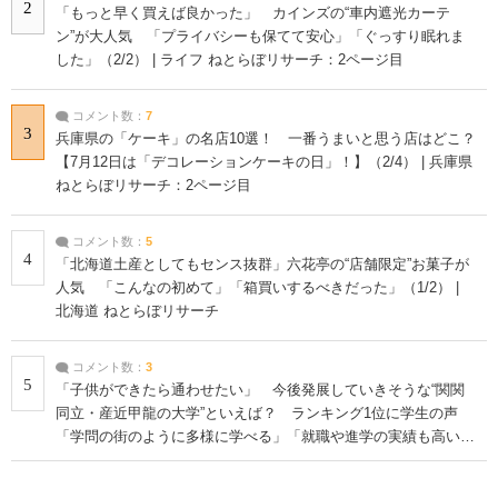
2
「もっと早く買えば良かった」 カインズの“車内遮光カーテ
ン”が大人気 「プライバシーも保てて安心」「ぐっすり眠れま
した」（2/2） | ライフ ねとらぼリサーチ：2ページ目
コメント数：
7
3
兵庫県の「ケーキ」の名店10選！ 一番うまいと思う店はどこ？
【7月12日は「デコレーションケーキの日」！】（2/4） | 兵庫県
ねとらぼリサーチ：2ページ目
コメント数：
5
4
「北海道土産としてもセンス抜群」六花亭の“店舗限定”お菓子が
人気 「こんなの初めて」「箱買いするべきだった」（1/2） |
北海道 ねとらぼリサーチ
コメント数：
3
5
「子供ができたら通わせたい」 今後発展していきそうな“関関
同立・産近甲龍の大学”といえば？ ランキング1位に学生の声
「学問の街のように多様に学べる」「就職や進学の実績も高い」
| 大学 ねとらぼリサーチ