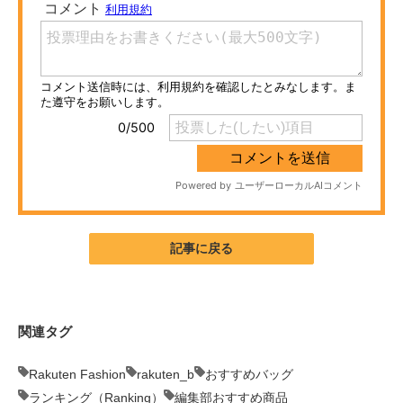
ITの今と未来を見通す
スマホと通信の最新トレンド
進化するPCとデバイスの未来
好きが集まる 比べて選べる
ビジネスと働き方のヒント
AI活用のいまが分かる
記事に戻る
企業ITのトレンドを詳説
経営リーダーのコミュニティ
関連タグ
マーケ×ITの今がよく分かる
Rakuten Fashion
rakuten_b
おすすめバッグ
ITエンジニア向け専門サイト
ランキング（Ranking）
編集部おすすめ商品