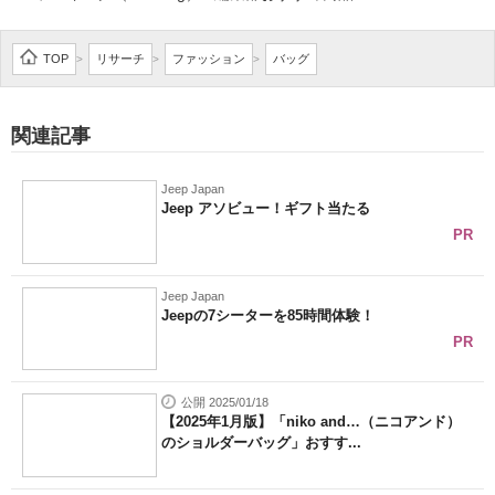
企業向けIT製品の総合サイト
TOP
リサーチ
ファッション
バッグ
>
>
>
IT製品の技術・比較・事例
製造業のIT導入・活用を支援
関連記事
モノづくり技術者専門サイト
Jeep Japan
Jeep アソビュー！ギフト当たる
エレクトロニクス専門サイト
PR
電子設計の基本と応用
Jeep Japan
エネルギーの専門メディア
Jeepの7シーターを85時間体験！
PR
建設×テクノロジーの最前線
公開 2025/01/18
ちょっと気になるネットの話題
【2025年1月版】「niko and…（ニコアンド）
のショルダーバッグ」おすす...