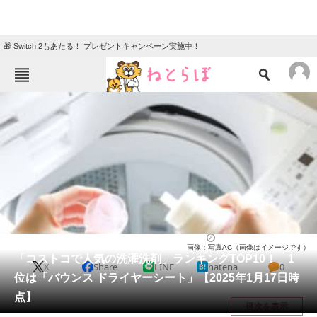
🎁 Switch 2もあたる！ プレゼントキャンペーン実施中！
ねとらぼメニュー
TOP
ニュース
エンタメ
クイズ
グルメ
地域
住まい
教育・育児
動物
リサーチ
ライフ
2025/01/21 11:30（公開）
画像：写真AC（画像はイメージです）
会員記事
「コストコで人気の洗濯洗剤」ランキングTOP10！ 1
X
Share
LINE
hatena
0
位は「バウンス ドライヤーシート」【2025年1月17日時
メディア
点】
目次を表示
注目記事を集めた総合ページ