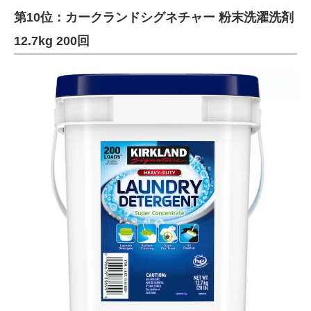
第10位：カークランドシグネチャー 粉末洗濯洗剤
ITの今と未来を見通す
12.7kg 200回
スマホと通信の最新トレンド
進化するPCとデバイスの未来
好きが集まる 比べて選べる
ビジネスと働き方のヒント
AI活用のいまが分かる
企業ITのトレンドを詳説
経営リーダーのコミュニティ
マーケ×ITの今がよく分かる
ITエンジニア向け専門サイト