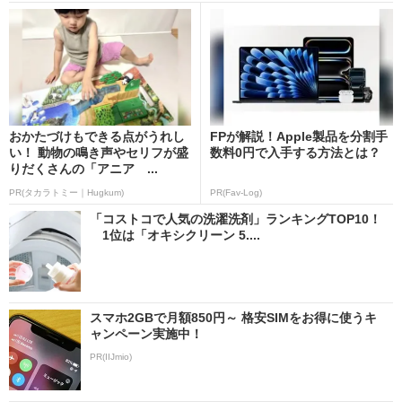
おかたづけもできる点がうれし
FPが解説！Apple製品を分割手
い！ 動物の鳴き声やセリフが盛
数料0円で入手する方法とは？
りだくさんの「アニア ...
PR(タカラトミー｜Hugkum)
PR(Fav-Log)
「コストコで人気の洗濯洗剤」ランキングTOP10！
1位は「オキシクリーン 5....
スマホ2GBで月額850円～ 格安SIMをお得に使うキ
ャンペーン実施中！
PR(IIJmio)