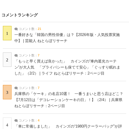
コメントランキング
コメント数：
21
1
一番好きな「韓国の男性俳優」は？【2026年版・人気投票実施
中】 | 芸能人 ねとらぼリサーチ
コメント数：
7
2
「もっと早く買えば良かった」 カインズの“車内遮光カーテ
ン”が大人気 「プライバシーも保てて安心」「ぐっすり眠れま
した」（2/2） | ライフ ねとらぼリサーチ：2ページ目
コメント数：
7
3
兵庫県の「ケーキ」の名店10選！ 一番うまいと思う店はどこ？
【7月12日は「デコレーションケーキの日」！】（2/4） | 兵庫県
ねとらぼリサーチ：2ページ目
コメント数：
4
4
「車に常備しました」 カインズの“1980円クーラーバッグ”が評