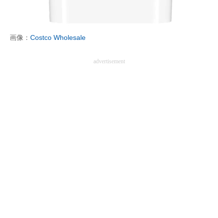
企業向けIT製品の総合サイト
IT製品の技術・比較・事例
画像：
Costco Wholesale
製造業のIT導入・活用を支援
advertisement
モノづくり技術者専門サイト
エレクトロニクス専門サイト
電子設計の基本と応用
エネルギーの専門メディア
建設×テクノロジーの最前線
ちょっと気になるネットの話題