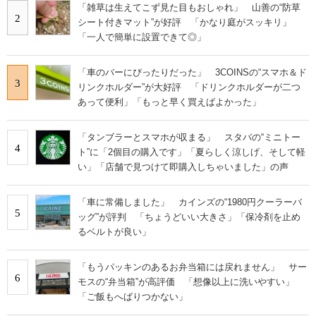
「雑草は生えてこず見た目もおしゃれ」 山善の“防草
2
シート付きマット”が好評 「かなり庭がスッキリ」
「一人で簡単に設置できて◎」
「車のバーにぴったりだった」 3COINSの“スマホ＆ド
3
リンクホルダー”が大好評 「ドリンクホルダーが二つ
あって便利」「もっと早く買えばよかった」
「タンブラーとスマホが収まる」 スタバの“ミニトー
4
ト”に「2個目の購入です」「夏らしく涼しげ、そして軽
い」「店舗で見つけて即購入しちゃいました」の声
「車に常備しました」 カインズの“1980円クーラーバ
5
ッグ”が評判 「ちょうどいい大きさ」「保冷剤を止め
るベルトが良い」
「もうパッキンのあるお弁当箱には戻れません」 サー
6
モスの“弁当箱”が高評価 「想像以上に洗いやすい」
「ご飯もへばりつかない」