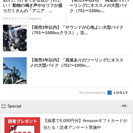
い！ 動物の鳴き声やセリフが盛
ーリングにオススメの大型バイ
りだくさんの「アニア ...
ク（751〜1000c...
PR(タカラトミー｜Hugkum)
【発売3年以内】「サウンドが心地よい大型バイク
（751〜1000ccクラス）」注...
【発売3年以内】「高速ありのツーリングにオスス
メの大型バイク（751〜1000c...
Recommended by
Special
- PR -
【抽選で5,000円分】Amazonギフトカードが
当たる！読者アンケート実施中