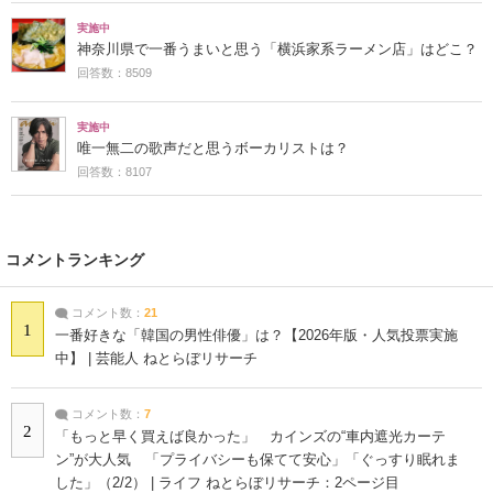
実施中
神奈川県で一番うまいと思う「横浜家系ラーメン店」はどこ？
回答数：8509
実施中
唯一無二の歌声だと思うボーカリストは？
回答数：8107
コメントランキング
コメント数：
21
1
一番好きな「韓国の男性俳優」は？【2026年版・人気投票実施
中】 | 芸能人 ねとらぼリサーチ
コメント数：
7
2
「もっと早く買えば良かった」 カインズの“車内遮光カーテ
ン”が大人気 「プライバシーも保てて安心」「ぐっすり眠れま
した」（2/2） | ライフ ねとらぼリサーチ：2ページ目