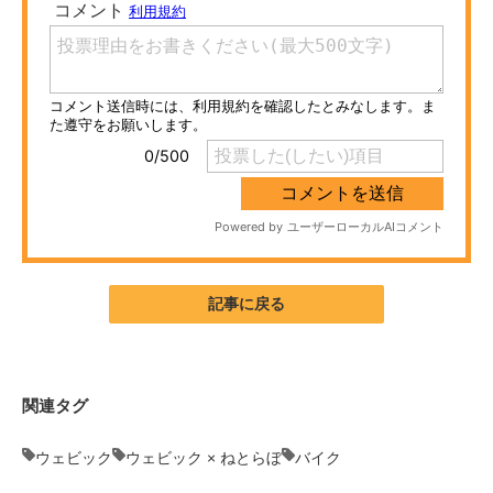
ITの今と未来を見通す
スマホと通信の最新トレンド
進化するPCとデバイスの未来
好きが集まる 比べて選べる
ビジネスと働き方のヒント
AI活用のいまが分かる
記事に戻る
企業ITのトレンドを詳説
経営リーダーのコミュニティ
関連タグ
マーケ×ITの今がよく分かる
ウェビック
ウェビック × ねとらぼ
バイク
ITエンジニア向け専門サイト