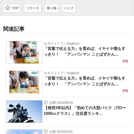
企業向けIT製品の総合サイト
TOP
リサーチ
乗り物
バイク
>
>
>
IT製品の技術・比較・事例
関連記事
製造業のIT導入・活用を支援
セガフェイブ｜HugKum
モノづくり技術者専門サイト
「言葉で伝える力」を育めば、イヤイヤ期もす
っきり！ 「アンパンマン ことばずかん...
エレクトロニクス専門サイト
PR
電子設計の基本と応用
セガフェイブ｜HugKum
「言葉で伝える力」を育めば、イヤイヤ期もす
っきり！ 「アンパンマン ことばずかん...
エネルギーの専門メディア
PR
建設×テクノロジーの最前線
公開 2024/08/19
【発売3年以内】「初めての大型バイク（751〜
ちょっと気になるネットの話題
1000ccクラス）」注目度ランキ...
公開 2025/01/31