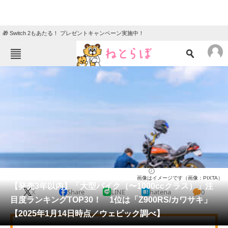
🎁 Switch 2もあたる！ プレゼントキャンペーン実施中！
ねとらぼメニュー
TOP
ニュース
エンタメ
クイズ
グルメ
地域
住まい
教育・育児
動物
リサーチ
バイク
2025/01/20 09:00（公開）
画像はイメージです（画像：PIXTA）
会員記事
【発売3年以内】「大型バイク（〜1000ccクラス）」注
X
Share
LINE
hatena
0
目度ランキングTOP30！ 1位は「Z900RS/カワサキ」
メディア
【2025年1月14日時点／ウェビック調べ】
注目記事を集めた総合ページ