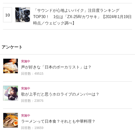
ク調べ】
「サウンドが心地よいバイク」注目度ランキング
10
TOP30！ 1位は「ZX-25R/カワサキ」【2024年1月19日
時点／ウェビック調べ】
アンケート
実施中
声が好きな「日本のボーカリスト」は？
回答数：49515
実施中
歌が上手だと思うホロライブのメンバーは？
回答数：23876
実施中
ラーメンって日本食？それとも中華料理？
回答数：19659