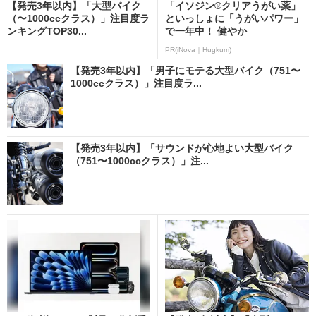
【発売3年以内】「大型バイク
「イソジン®クリアうがい薬」
（〜1000ccクラス）」注目度ラ
といっしょに「うがいパワー」
ンキングTOP30...
で一年中！ 健やか
PR(iNova｜Hugkum)
【発売3年以内】「男子にモテる大型バイク（751〜
1000ccクラス）」注目度ラ...
【発売3年以内】「サウンドが心地よい大型バイク
（751〜1000ccクラス）」注...