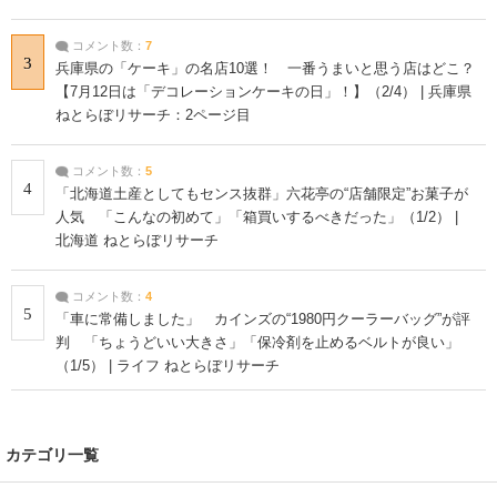
コメント数：
7
3
兵庫県の「ケーキ」の名店10選！ 一番うまいと思う店はどこ？
【7月12日は「デコレーションケーキの日」！】（2/4） | 兵庫県
ねとらぼリサーチ：2ページ目
コメント数：
5
4
「北海道土産としてもセンス抜群」六花亭の“店舗限定”お菓子が
人気 「こんなの初めて」「箱買いするべきだった」（1/2） |
北海道 ねとらぼリサーチ
コメント数：
4
5
「車に常備しました」 カインズの“1980円クーラーバッグ”が評
判 「ちょうどいい大きさ」「保冷剤を止めるベルトが良い」
（1/5） | ライフ ねとらぼリサーチ
カテゴリ一覧