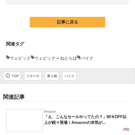
企業向けIT製品の総合サイト
IT製品の技術・比較・事例
記事に戻る
製造業のIT導入・活用を支援
関連タグ
モノづくり技術者専門サイト
ウェビック
ウェビック × ねとらぼ
バイク
エレクトロニクス専門サイト
電子設計の基本と応用
TOP
リサーチ
乗り物
バイク
>
>
>
エネルギーの専門メディア
関連記事
建設×テクノロジーの最前線
ちょっと気になるネットの話題
Amazon
「え、こんなセールやってたの？」80％OFF以
上が続々登場！Amazonの本気が...
PR