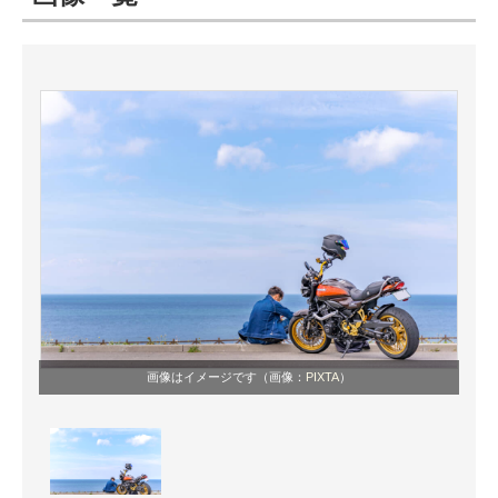
ITの今と未来を見通す
スマホと通信の最新トレンド
進化するPCとデバイスの未来
好きが集まる 比べて選べる
ビジネスと働き方のヒント
AI活用のいまが分かる
企業ITのトレンドを詳説
画像はイメージです（画像：
PIXTA
）
経営リーダーのコミュニティ
マーケ×ITの今がよく分かる
ITエンジニア向け専門サイト