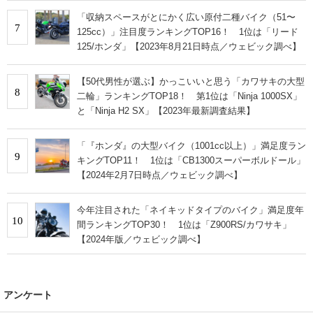
「収納スペースがとにかく広い原付二種バイク（51〜
7
125cc）」注目度ランキングTOP16！ 1位は「リード
125/ホンダ」【2023年8月21日時点／ウェビック調べ】
【50代男性が選ぶ】かっこいいと思う「カワサキの大型
8
二輪」ランキングTOP18！ 第1位は「Ninja 1000SX」
と「Ninja H2 SX」【2023年最新調査結果】
「『ホンダ』の大型バイク（1001cc以上）」満足度ラン
9
キングTOP11！ 1位は「CB1300スーパーボルドール」
【2024年2月7日時点／ウェビック調べ】
今年注目された「ネイキッドタイプのバイク」満足度年
10
間ランキングTOP30！ 1位は「Z900RS/カワサキ」
【2024年版／ウェビック調べ】
アンケート