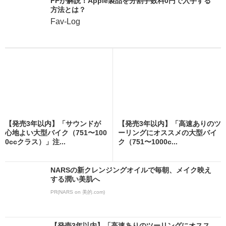
FPが解説！Apple製品を分割手数料0円で入手する
方法とは？
Fav-Log
【発売3年以内】「サウンドが
【発売3年以内】「高速ありのツ
心地よい大型バイク（751〜100
ーリングにオススメの大型バイ
0ccクラス）」注...
ク（751〜1000c...
NARSの新クレンジングオイルで毎朝、メイク映え
する潤い美肌へ
PR(NARS on 美的.com)
【発売3年以内】「高速ありのツーリングにオスス