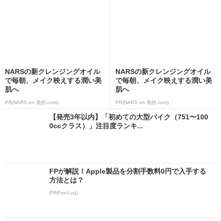
NARSの新クレンジングオイル
NARSの新クレンジングオイル
で毎朝、メイク映えする潤い美
で毎朝、メイク映えする潤い美
肌へ
肌へ
PR(NARS on 美的.com)
PR(NARS on 美的.com)
【発売3年以内】「初めての大型バイク（751〜100
0ccクラス）」注目度ランキ...
FPが解説！Apple製品を分割手数料0円で入手する
方法とは？
PR(Fav-Log)