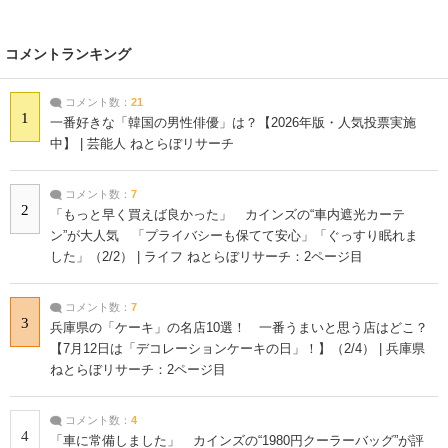
コメントランキング
コメント数：
21
1
一番好きな「韓国の男性俳優」は？【2026年版・人気投票実施
中】 | 芸能人 ねとらぼリサーチ
コメント数：
7
2
「もっと早く買えば良かった」 カインズの“車内遮光カーテ
ン”が大人気 「プライバシーも保てて安心」「ぐっすり眠れま
した」（2/2） | ライフ ねとらぼリサーチ：2ページ目
コメント数：
7
3
兵庫県の「ケーキ」の名店10選！ 一番うまいと思う店はどこ？
【7月12日は「デコレーションケーキの日」！】（2/4） | 兵庫県
ねとらぼリサーチ：2ページ目
コメント数：
4
4
「車に常備しました」 カインズの“1980円クーラーバッグ”が評