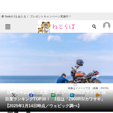
🎁 Switch 2もあたる！ プレゼントキャンペーン実施中！
ねとらぼメニュー
TOP
ニュース
エンタメ
クイズ
グルメ
地域
住まい
教育・育児
動物
リサーチ
バイク
2025/01/20 09:00（公開）
画像はイメージです（画像：PIXTA）
会員記事
【発売3年以内】「大型バイク（〜1000ccクラス）」注
X
Share
LINE
hatena
0
目度ランキングTOP30！ 1位は「Z900RS/カワサキ」
メディア
【2025年1月14日時点／ウェビック調べ】
画像一覧
注目記事を集めた総合ページ