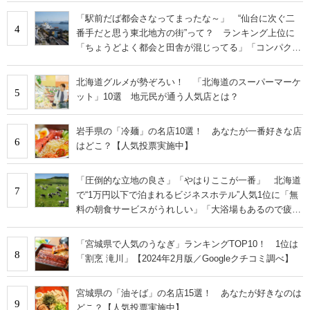
「駅前だば都会さなってまったな～」 “仙台に次ぐ二
4
番手だと思う東北地方の街”って？ ランキング上位に
「ちょうどよく都会と田舎が混じってる」「コンパクト
にまとまったいい街」の声
北海道グルメが勢ぞろい！ 「北海道のスーパーマーケ
5
ット」10選 地元民が通う人気店とは？
岩手県の「冷麺」の名店10選！ あなたが一番好きな店
6
はどこ？【人気投票実施中】
「圧倒的な立地の良さ」「やはりここが一番」 北海道
7
で“1万円以下で泊まれるビジネスホテル”人気1位に「無
料の朝食サービスがうれしい」「大浴場もあるので疲れ
が取れます！」の声
「宮城県で人気のうなぎ」ランキングTOP10！ 1位は
8
「割烹 滝川」【2024年2月版／Googleクチコミ調べ】
宮城県の「油そば」の名店15選！ あなたが好きなのは
9
どこ？【人気投票実施中】