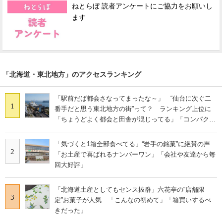
ねとらぼ 読者アンケートにご協力をお願いし
ます
「北海道・東北地方」のアクセスランキング
「駅前だば都会さなってまったな～」 “仙台に次ぐ二
1
番手だと思う東北地方の街”って？ ランキング上位に
「ちょうどよく都会と田舎が混じってる」「コンパクト
にまとまったいい街」の声
「気づくと1箱全部食べてる」“岩手の銘菓”に絶賛の声
2
「お土産で喜ばれるナンバーワン」「会社や友達から毎
回大好評」
「北海道土産としてもセンス抜群」六花亭の“店舗限
3
定”お菓子が人気 「こんなの初めて」「箱買いするべ
きだった」