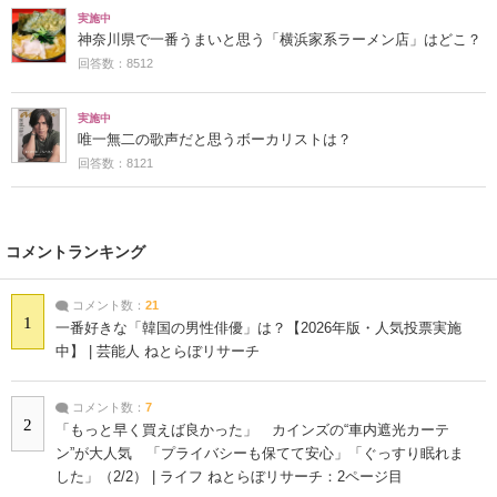
実施中
神奈川県で一番うまいと思う「横浜家系ラーメン店」はどこ？
回答数：8512
実施中
唯一無二の歌声だと思うボーカリストは？
回答数：8121
コメントランキング
コメント数：
21
1
一番好きな「韓国の男性俳優」は？【2026年版・人気投票実施
中】 | 芸能人 ねとらぼリサーチ
コメント数：
7
2
「もっと早く買えば良かった」 カインズの“車内遮光カーテ
ン”が大人気 「プライバシーも保てて安心」「ぐっすり眠れま
した」（2/2） | ライフ ねとらぼリサーチ：2ページ目