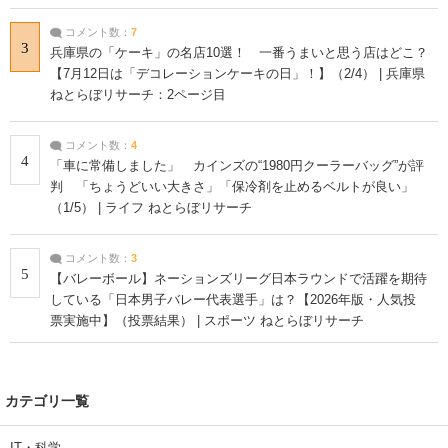
コメント数：
7
3
兵庫県の「ケーキ」の名店10選！ 一番うまいと思う店はどこ？
【7月12日は「デコレーションケーキの日」！】（2/4） | 兵庫県
ねとらぼリサーチ：2ページ目
コメント数：
4
4
「車に常備しました」 カインズの“1980円クーラーバッグ”が評
判 「ちょうどいい大きさ」「保冷剤を止めるベルトが良い」
（1/5） | ライフ ねとらぼリサーチ
コメント数：
3
5
【バレーボール】ネーションズリーグ日本ラウンドで活躍を期待
している「日本男子バレー代表選手」は？【2026年版・人気投
票実施中】（投票結果） | スポーツ ねとらぼリサーチ
カテゴリ一覧
IT・科学