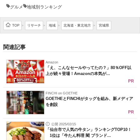
グルメ
地域別ランキング
企業向けIT製品の総合サイト
IT製品の技術・比較・事例
TOP
リサーチ
地域
北海道・東北地方
宮城県
>
>
>
>
製造業のIT導入・活用を支援
関連記事
モノづくり技術者専門サイト
エレクトロニクス専門サイト
Amazon
「え、こんなセールやってたの？」80％OFF以
上が続々登場！Amazonの本気が...
電子設計の基本と応用
PR
エネルギーの専門メディア
FINCHI on GOETHE
GOETHEとFINCHIがタッグを組み、新メディア
建設×テクノロジーの最前線
を創設
PR
ちょっと気になるネットの話題
公開 2025/02/15
「仙台市で人気の牛タン」ランキングTOP10！
1位は「牛たん料理 閣 ブランド...