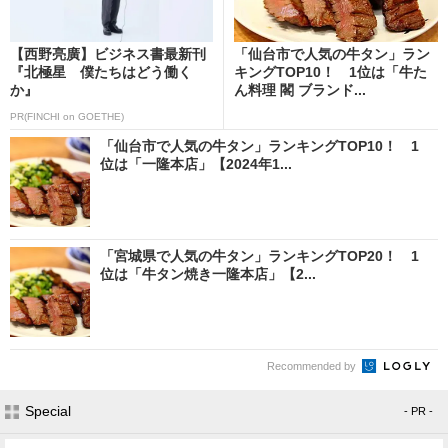
【西野亮廣】ビジネス書最新刊
「仙台市で人気の牛タン」ラン
『北極星 僕たちはどう働く
キングTOP10！ 1位は「牛た
か』
ん料理 閣 ブランド...
PR(FINCHI on GOETHE)
「仙台市で人気の牛タン」ランキングTOP10！ 1
位は「一隆本店」【2024年1...
「宮城県で人気の牛タン」ランキングTOP20！ 1
位は「牛タン焼き一隆本店」【2...
Recommended by
Special
- PR -