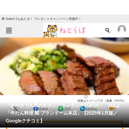
🎁 Switch 2もあたる！ プレゼントキャンペーン実施中！
ねとらぼメニュー
TOP
ニュース
エンタメ
クイズ
グルメ
地域
住まい
教育・育児
動物
リサーチ
宮城県
2025/01/20 15:30（公開）
画像はイメージです（画像：PIXTA）
会員記事
「仙台市で人気の牛タン」ランキングTOP10！ 1位は
X
Share
LINE
hatena
0
「牛たん料理 閣 ブランドーム本店」【2025年1月版／
メディア
Googleクチコミ】
注目記事を集めた総合ページ