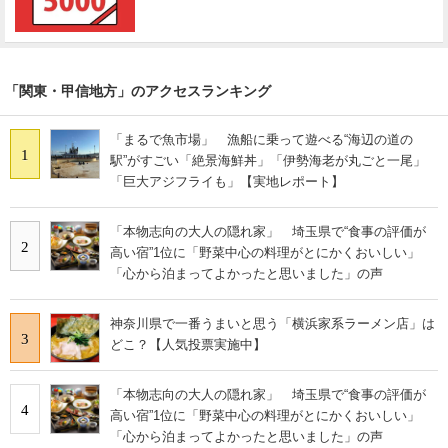
「関東・甲信地方」のアクセスランキング
「まるで魚市場」 漁船に乗って遊べる“海辺の道の
1
駅”がすごい「絶景海鮮丼」「伊勢海老が丸ごと一尾」
「巨大アジフライも」【実地レポート】
「本物志向の大人の隠れ家」 埼玉県で“食事の評価が
2
高い宿”1位に「野菜中心の料理がとにかくおいしい」
「心から泊まってよかったと思いました」の声
神奈川県で一番うまいと思う「横浜家系ラーメン店」は
3
どこ？【人気投票実施中】
「本物志向の大人の隠れ家」 埼玉県で“食事の評価が
4
高い宿”1位に「野菜中心の料理がとにかくおいしい」
「心から泊まってよかったと思いました」の声