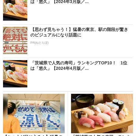
は「悠久」【2024年3月版／...
【思わず見ちゃう！】猛暑の東京、駅の階段が驚き
のビジュアルになり話題に
PR(ねとらぼ)
「茨城県で人気の寿司」ランキングTOP10！ 1位
は「悠久」【2024年4月版／...