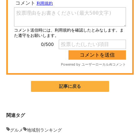
ITの今と未来を見通す
スマホと通信の最新トレンド
進化するPCとデバイスの未来
好きが集まる 比べて選べる
ビジネスと働き方のヒント
AI活用のいまが分かる
記事に戻る
企業ITのトレンドを詳説
経営リーダーのコミュニティ
関連タグ
マーケ×ITの今がよく分かる
グルメ
地域別ランキング
ITエンジニア向け専門サイト