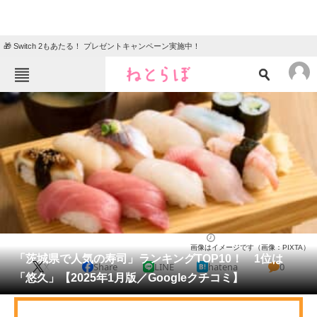
🎁 Switch 2もあたる！ プレゼントキャンペーン実施中！
ねとらぼメニュー
TOP
ニュース
エンタメ
クイズ
グルメ
地域
住まい
教育・育児
動物
リサーチ
茨城県
2025/01/21 10:00（公開）
画像はイメージです（画像：PIXTA）
会員記事
「茨城県で人気の寿司」ランキングTOP10！ 1位は
X
Share
LINE
hatena
0
「悠久」【2025年1月版／Googleクチコミ】
メディア
注目記事を集めた総合ページ