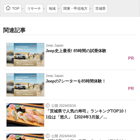
企業向けIT製品の総合サイト
TOP
リサーチ
地域
関東・甲信地方
茨城県
>
>
>
>
IT製品の技術・比較・事例
関連記事
製造業のIT導入・活用を支援
Jeep Japan
モノづくり技術者専門サイト
Jeep史上最長! 85時間の試乗体験
PR
エレクトロニクス専門サイト
電子設計の基本と応用
Jeep Japan
Jeepの7シーターを85時間体験！
エネルギーの専門メディア
PR
建設×テクノロジーの最前線
公開 2024/03/16
「茨城県で人気の寿司」ランキングTOP10！
ちょっと気になるネットの話題
1位は「悠久」【2024年3月版／...
公開 2024/04/16