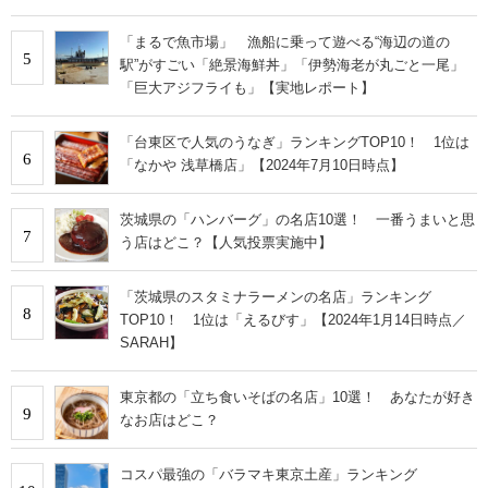
「まるで魚市場」 漁船に乗って遊べる“海辺の道の
5
駅”がすごい「絶景海鮮丼」「伊勢海老が丸ごと一尾」
「巨大アジフライも」【実地レポート】
「台東区で人気のうなぎ」ランキングTOP10！ 1位は
6
「なかや 浅草橋店」【2024年7月10日時点】
茨城県の「ハンバーグ」の名店10選！ 一番うまいと思
7
う店はどこ？【人気投票実施中】
「茨城県のスタミナラーメンの名店」ランキング
8
TOP10！ 1位は「えるびす」【2024年1月14日時点／
SARAH】
東京都の「立ち食いそばの名店」10選！ あなたが好き
9
なお店はどこ？
コスパ最強の「バラマキ東京土産」ランキング