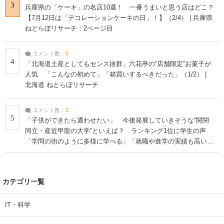
3
兵庫県の「ケーキ」の名店10選！ 一番うまいと思う店はどこ？
【7月12日は「デコレーションケーキの日」！】（2/4） | 兵庫県
ねとらぼリサーチ：2ページ目
コメント数：
5
4
「北海道土産としてもセンス抜群」六花亭の“店舗限定”お菓子が
人気 「こんなの初めて」「箱買いするべきだった」（1/2） |
北海道 ねとらぼリサーチ
コメント数：
3
5
「子供ができたら通わせたい」 今後発展していきそうな“関関
同立・産近甲龍の大学”といえば？ ランキング1位に学生の声
「学問の街のように多様に学べる」「就職や進学の実績も高い」
| 大学 ねとらぼリサーチ
カテゴリ一覧
IT・科学