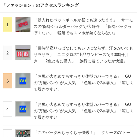
「ファッション」のアクセスランキング
「朝入れたペットボトルが昼でも凍ったまま」 サーモ
1
スの“保冷ショルダーバッグ”が大好評 「保冷バッグっ
ぽくない」「猛暑でもスマホが熱くならない」
「長時間座りっぱなしでもシワにならず、汗をかいても
2
サラサラ」 ユニクロの“上品ワンピース”が1000円引
き 「2色ともに購入」「旅行に着ていったが快適」
「お尻が大きめでもすっきり体型カバーできる」 GU
3
の“万能パンツ”が大人気 「色違いで2本購入」「涼しく
て履きやすい」
「お尻が大きめでもすっきり体型カバーできる」 GU
4
の“万能パンツ”が大人気 「色違いで2本購入」「涼しく
て履きやすい」
「このバッグめちゃくちゃ優秀！」 タリーズの“トー