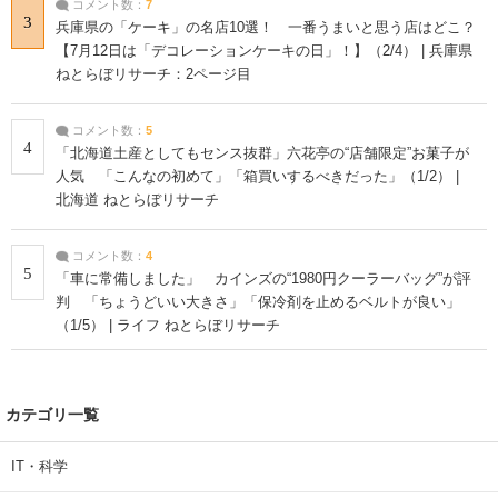
コメント数：
7
3
兵庫県の「ケーキ」の名店10選！ 一番うまいと思う店はどこ？
【7月12日は「デコレーションケーキの日」！】（2/4） | 兵庫県
ねとらぼリサーチ：2ページ目
コメント数：
5
4
「北海道土産としてもセンス抜群」六花亭の“店舗限定”お菓子が
人気 「こんなの初めて」「箱買いするべきだった」（1/2） |
北海道 ねとらぼリサーチ
コメント数：
4
5
「車に常備しました」 カインズの“1980円クーラーバッグ”が評
判 「ちょうどいい大きさ」「保冷剤を止めるベルトが良い」
（1/5） | ライフ ねとらぼリサーチ
カテゴリ一覧
IT・科学