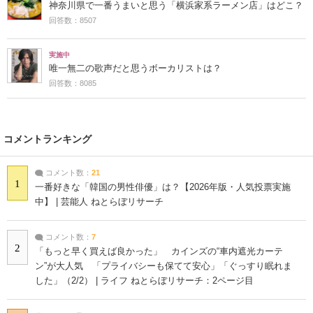
神奈川県で一番うまいと思う「横浜家系ラーメン店」はどこ？
回答数：8507
実施中
唯一無二の歌声だと思うボーカリストは？
回答数：8085
コメントランキング
コメント数：
21
1
一番好きな「韓国の男性俳優」は？【2026年版・人気投票実施
中】 | 芸能人 ねとらぼリサーチ
コメント数：
7
2
「もっと早く買えば良かった」 カインズの“車内遮光カーテ
ン”が大人気 「プライバシーも保てて安心」「ぐっすり眠れま
した」（2/2） | ライフ ねとらぼリサーチ：2ページ目