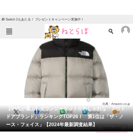
🎁 Switch 2もあたる！ プレゼントキャンペーン実施中！
ねとらぼメニュー
TOP
ニュース
エンタメ
クイズ
グルメ
地域
住まい
教育・育児
動物
リサーチ
ファッション
2025/02/11 18:10（公開）
出典：Amazon.co.jp
会員記事
【50代が選ぶ】ダウンジャケットがおしゃれな「アウト
X
Share
LINE
hatena
0
ドアブランド」ランキングTOP26！ 第1位は「ザ・ノ
メディア
ース・フェイス」【2024年最新調査結果】
目次を表示
注目記事を集めた総合ページ