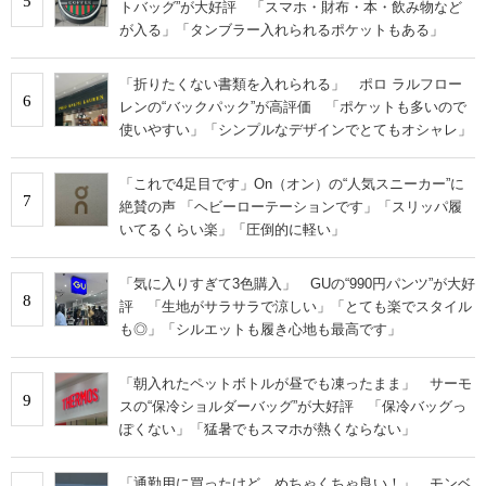
5
トバッグ”が大好評 「スマホ・財布・本・飲み物など
が入る」「タンブラー入れられるポケットもある」
「折りたくない書類を入れられる」 ポロ ラルフロー
6
レンの“バックパック”が高評価 「ポケットも多いので
使いやすい」「シンプルなデザインでとてもオシャレ」
「これで4足目です」On（オン）の“人気スニーカー”に
7
絶賛の声 「ヘビーローテーションです」「スリッパ履
いてるくらい楽」「圧倒的に軽い」
「気に入りすぎて3色購入」 GUの“990円パンツ”が大好
8
評 「生地がサラサラで涼しい」「とても楽でスタイル
も◎」「シルエットも履き心地も最高です」
「朝入れたペットボトルが昼でも凍ったまま」 サーモ
9
スの“保冷ショルダーバッグ”が大好評 「保冷バッグっ
ぽくない」「猛暑でもスマホが熱くならない」
「通勤用に買ったけど、めちゃくちゃ良い！」 モンベ