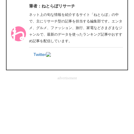
筆者：ねとらぼリサーチ
企業向けIT製品の総合サイト
ネット上の旬な情報を紹介するサイト「ねとらぼ」の中
IT製品の技術・比較・事例
で、主にリサーチ型の記事を担当する編集部です。エンタ
メ、グルメ、ファッション、旅行、家電などさまざまなジ
製造業のIT導入・活用を支援
ャンルで、最新のデータを使ったランキング記事やおすす
め記事を配信しています。
モノづくり技術者専門サイト
Twitter
エレクトロニクス専門サイト
電子設計の基本と応用
advertisement
エネルギーの専門メディア
建設×テクノロジーの最前線
ちょっと気になるネットの話題