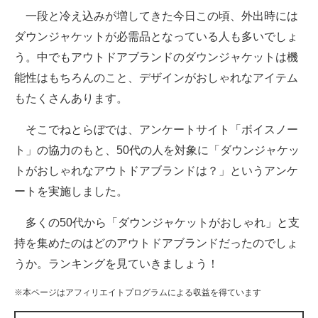
一段と冷え込みが増してきた今日この頃、外出時には
ITの今と未来を見通す
ダウンジャケットが必需品となっている人も多いでしょ
う。中でもアウトドアブランドのダウンジャケットは機
スマホと通信の最新トレンド
能性はもちろんのこと、デザインがおしゃれなアイテム
進化するPCとデバイスの未来
もたくさんあります。
好きが集まる 比べて選べる
そこでねとらぼでは、アンケートサイト「ボイスノー
ト」の協力のもと、50代の人を対象に「ダウンジャケッ
ビジネスと働き方のヒント
トがおしゃれなアウトドアブランドは？」というアンケ
AI活用のいまが分かる
ートを実施しました。
企業ITのトレンドを詳説
多くの50代から「ダウンジャケットがおしゃれ」と支
持を集めたのはどのアウトドアブランドだったのでしょ
経営リーダーのコミュニティ
うか。ランキングを見ていきましょう！
マーケ×ITの今がよく分かる
※本ページはアフィリエイトプログラムによる収益を得ています
ITエンジニア向け専門サイト