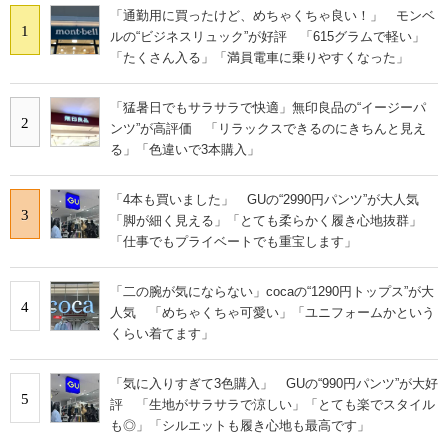
「通勤用に買ったけど、めちゃくちゃ良い！」 モンベ
1
ルの“ビジネスリュック”が好評 「615グラムで軽い」
「たくさん入る」「満員電車に乗りやすくなった」
「猛暑日でもサラサラで快適」無印良品の“イージーパ
2
ンツ”が高評価 「リラックスできるのにきちんと見え
る」「色違いで3本購入」
「4本も買いました」 GUの“2990円パンツ”が大人気
3
「脚が細く見える」「とても柔らかく履き心地抜群」
「仕事でもプライベートでも重宝します」
「二の腕が気にならない」cocaの“1290円トップス”が大
4
人気 「めちゃくちゃ可愛い」「ユニフォームかという
くらい着てます」
「気に入りすぎて3色購入」 GUの“990円パンツ”が大好
5
評 「生地がサラサラで涼しい」「とても楽でスタイル
も◎」「シルエットも履き心地も最高です」