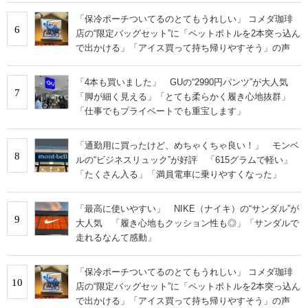
「保冷ポーチついてるのとてもうれしい」 コメダ珈琲
6
店の“限定バッグセット”に「ペットボトルを2本突っ込ん
で出かける」「アイス買って持ち帰りやすそう」の声
「4本も買いました」 GUの“2990円パンツ”が大人気
7
「脚が細く見える」「とても柔らかく履き心地抜群」
「仕事でもプライベートでも重宝します」
「通勤用に買ったけど、めちゃくちゃ良い！」 モンベ
8
ルの“ビジネスリュック”が好評 「615グラムで軽い」
「たくさん入る」「満員電車に乗りやすくなった」
「最高に使いやすい」 NIKE（ナイキ）の“サンダル”が
9
大人気 「履き心地もクッション性も◎」「サンダルで
走れるなんて感動」
「保冷ポーチついてるのとてもうれしい」 コメダ珈琲
10
店の“限定バッグセット”に「ペットボトルを2本突っ込ん
で出かける」「アイス買って持ち帰りやすそう」の声