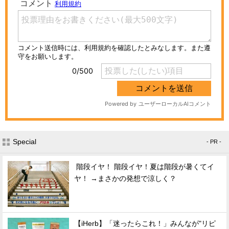
Special
- PR -
階段イヤ！ 階段イヤ！夏は階段が暑くてイ
ヤ！ →まさかの発想で涼しく？
【iHerb】「迷ったらこれ！」みんなが"リピ