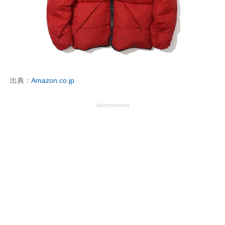
出典：
Amazon.co.jp
advertisement