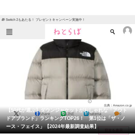
🎁 Switch 2もあたる！ プレゼントキャンペーン実施中！
ねとらぼメニュー
TOP
ニュース
エンタメ
クイズ
グルメ
地域
住まい
教育・育児
動物
リサーチ
ファッション
2025/02/11 18:10（公開）
出典：Amazon.co.jp
会員記事
【50代が選ぶ】ダウンジャケットがおしゃれな「アウト
X
Share
LINE
hatena
0
ドアブランド」ランキングTOP26！ 第1位は「ザ・ノ
メディア
ース・フェイス」【2024年最新調査結果】
目次を表示
注目記事を集めた総合ページ