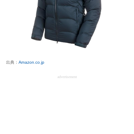
出典：
Amazon.co.jp
advertisement