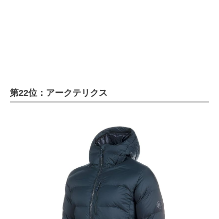
企業向けIT製品の総合サイト
IT製品の技術・比較・事例
製造業のIT導入・活用を支援
モノづくり技術者専門サイト
第22位：アークテリクス
エレクトロニクス専門サイト
電子設計の基本と応用
エネルギーの専門メディア
建設×テクノロジーの最前線
ちょっと気になるネットの話題