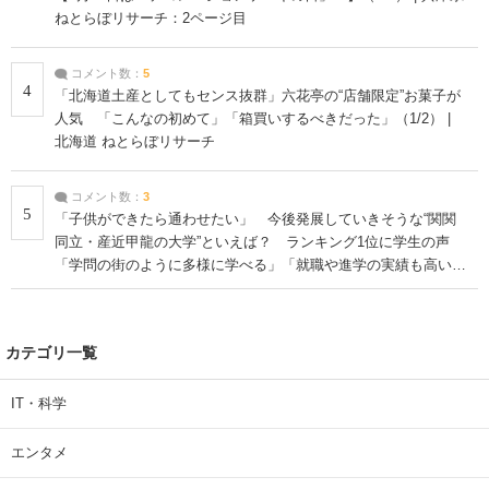
ねとらぼリサーチ：2ページ目
コメント数：
5
4
「北海道土産としてもセンス抜群」六花亭の“店舗限定”お菓子が
人気 「こんなの初めて」「箱買いするべきだった」（1/2） |
北海道 ねとらぼリサーチ
コメント数：
3
5
「子供ができたら通わせたい」 今後発展していきそうな“関関
同立・産近甲龍の大学”といえば？ ランキング1位に学生の声
「学問の街のように多様に学べる」「就職や進学の実績も高い」
| 大学 ねとらぼリサーチ
カテゴリ一覧
IT・科学
エンタメ