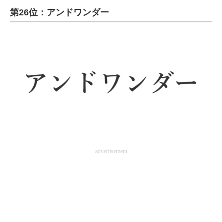
第26位：アンドワンダー
ITの今と未来を見通す
スマホと通信の最新トレンド
進化するPCとデバイスの未来
好きが集まる 比べて選べる
ビジネスと働き方のヒント
AI活用のいまが分かる
企業ITのトレンドを詳説
advertisement
経営リーダーのコミュニティ
マーケ×ITの今がよく分かる
ITエンジニア向け専門サイト