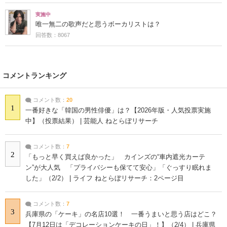
実施中
唯一無二の歌声だと思うボーカリストは？
回答数：8067
コメントランキング
コメント数：
20
1
一番好きな「韓国の男性俳優」は？【2026年版・人気投票実施
中】（投票結果） | 芸能人 ねとらぼリサーチ
コメント数：
7
2
「もっと早く買えば良かった」 カインズの“車内遮光カーテ
ン”が大人気 「プライバシーも保てて安心」「ぐっすり眠れま
した」（2/2） | ライフ ねとらぼリサーチ：2ページ目
コメント数：
7
3
兵庫県の「ケーキ」の名店10選！ 一番うまいと思う店はどこ？
【7月12日は「デコレーションケーキの日」！】（2/4） | 兵庫県