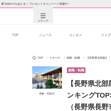
🎁 Switch 2もあたる！ プレゼントキャンペーン実施中！
メディア
TOP
ニュース
エンタメ
クイズ
注目記事を集めた総合ページ
ITの今
TOP
>
リサーチ
>
就職・転職
>
【長野県北部版】「従業員数
ビジネスと働き方のヒント
AI活用
就職・転職
【長野県北部
ITエンジニア向け専門サイト
企業向けI
ンキングTOP
画像：写真AC
（長野県長野