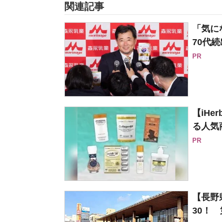
関連記事
「気に
70代続
PR
【iH
る人気
PR
【長野
30！ 