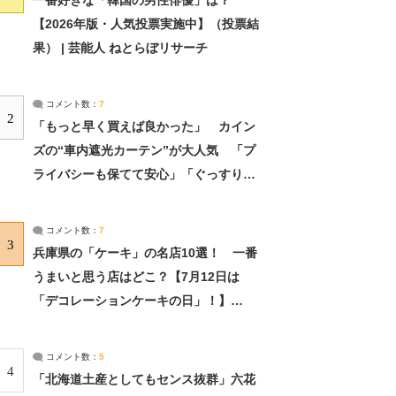
一番好きな「韓国の男性俳優」は？
【2026年版・人気投票実施中】（投票結
果） | 芸能人 ねとらぼリサーチ
コメント数：
7
2
「もっと早く買えば良かった」 カイン
ズの“車内遮光カーテン”が大人気 「プ
ライバシーも保てて安心」「ぐっすり眠
れました」（2/2） | ライフ ねとらぼリ
サーチ：2ページ目
コメント数：
7
3
兵庫県の「ケーキ」の名店10選！ 一番
うまいと思う店はどこ？【7月12日は
「デコレーションケーキの日」！】
（2/4） | 兵庫県 ねとらぼリサーチ：2ペ
ージ目
コメント数：
5
4
「北海道土産としてもセンス抜群」六花