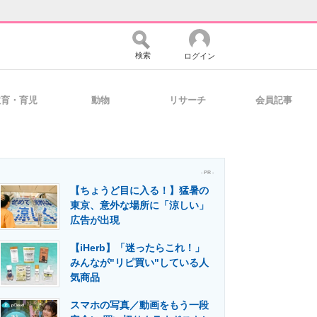
検索
ログイン
教育・育児
動物
リサーチ
会員記事
バイスの未来
好きが集まる 比べて選べる
- PR -
【ちょうど目に入る！】猛暑の
コミュニティ
マーケ×ITの今がよく分かる
東京、意外な場所に「涼しい」
広告が出現
【iHerb】「迷ったらこれ！」
・活用を支援
みんなが"リピ買い"している人
気商品
スマホの写真／動画をもう一段