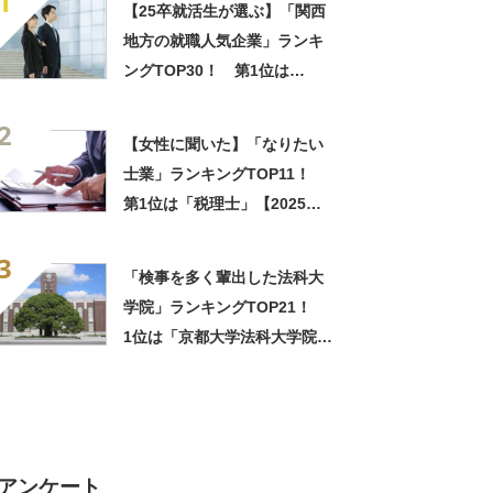
1
【25卒就活生が選ぶ】「関西
地方の就職人気企業」ランキ
ングTOP30！ 第1位は
「Sky」【2024年最新調査結
2
果】
【女性に聞いた】「なりたい
士業」ランキングTOP11！
第1位は「税理士」【2025年
最新調査結果】
3
「検事を多く輩出した法科大
学院」ランキングTOP21！
1位は「京都大学法科大学院」
と「慶應義塾大学法科大学
院」【2022年データ】
アンケート