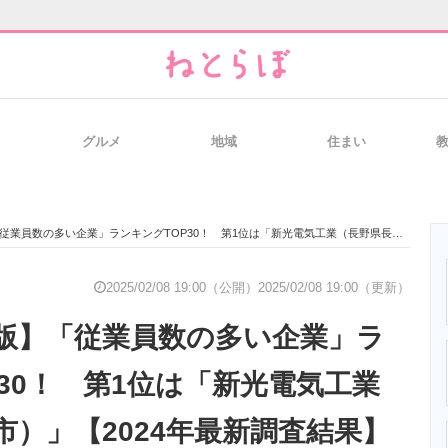
グルメ
地域
住まい
と未来を見通す
スマホと通信の最新トレンド
進化するPCとデ
の多い企業」ランキングTOP30！ 第1位は「新光電気工業（長野県長野市）」【2024年最新調査結果】
のいまが分かる
企業ITのトレンドを詳説
経営リーダーの
2025/02/08 19:00（公開）
2025/02/08 19:00（更新）
版】「従業員数の多い企業」ラ
T製品の総合サイト
IT製品の技術・比較・事例
製造業のIT導入
30！ 第1位は「新光電気工業
市）」【2024年最新調査結果】