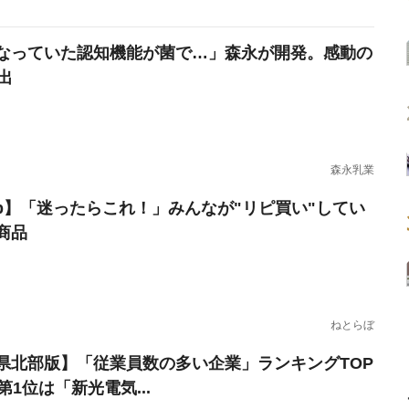
なっていた認知機能が菌で…」森永が開発。感動の
出
森永乳業
erb】「迷ったらこれ！」みんなが"リピ買い"してい
商品
ねとらぼ
県北部版】「従業員数の多い企業」ランキングTOP
第1位は「新光電気...