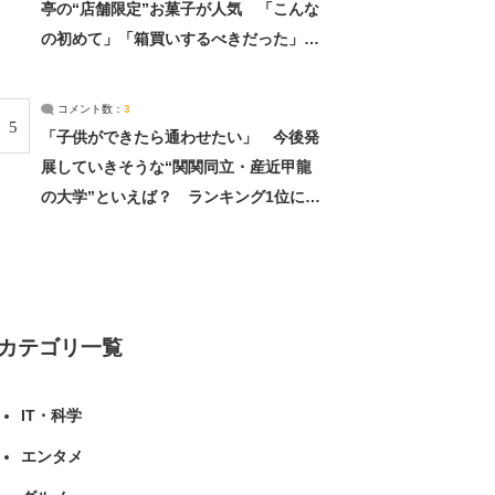
亭の“店舗限定”お菓子が人気 「こんな
の初めて」「箱買いするべきだった」
（1/2） | 北海道 ねとらぼリサーチ
コメント数：
3
5
「子供ができたら通わせたい」 今後発
展していきそうな“関関同立・産近甲龍
の大学”といえば？ ランキング1位に学
生の声「学問の街のように多様に学べ
る」「就職や進学の実績も高い」 | 大学
ねとらぼリサーチ
カテゴリ一覧
IT・科学
エンタメ