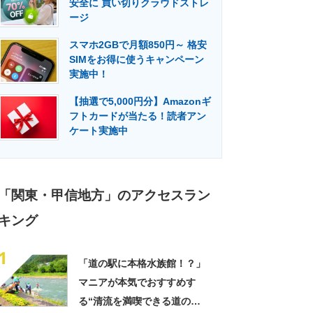
安全に 買い切りクラウドストレ
門メディア
建設×テクノロジーの最前線
ージ
スマホ2GBで月額850円～ 格安
SIMをお得に使うキャンペーン
実施中！
【抽選で5,000円分】Amazonギ
フトカードが当たる！読者アン
ケート実施中
「関東・甲信地方」のアクセスラン
キング
1
「道の駅に本格水族館！？」
マニアが本気でおすすめす
る“清流を満喫できる道の