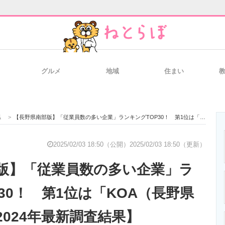
グルメ
地域
住まい
と未来を見通す
スマホと通信の最新トレンド
進化するPCとデ
県
>
【長野県南部版】「従業員数の多い企業」ランキングTOP30！ 第1位は「KOA（長野県伊那市）」【2024年最新調査結果】
のいまが分かる
企業ITのトレンドを詳説
経営リーダーの
2025/02/03 18:50（公開）
2025/02/03 18:50（更新）
版】「従業員数の多い企業」ラ
T製品の総合サイト
IT製品の技術・比較・事例
製造業のIT導入
30！ 第1位は「KOA（長野県
024年最新調査結果】