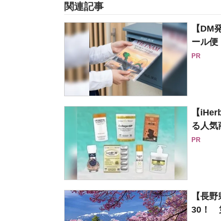
関連記事
【DM
ール便
PR
【iH
る人気
PR
【長野
30！ 