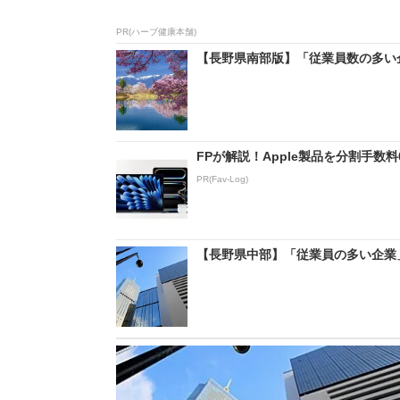
PR(ハーブ健康本舗)
【長野県南部版】「従業員数の多い企業
FPが解説！Apple製品を分割手数
PR(Fav-Log)
【長野県中部】「従業員の多い企業」ラ