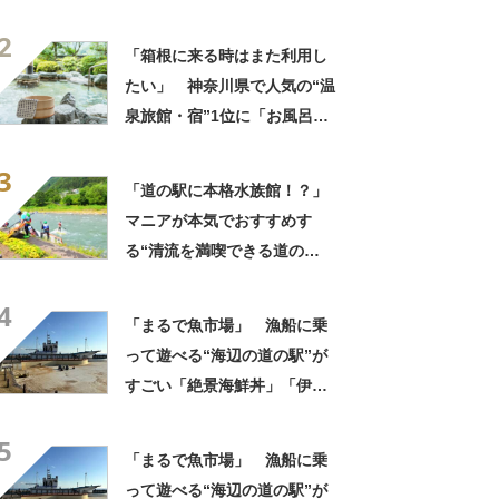
駅”が凄すぎた！「まるで川の
2
底」「足湯もダムカレーも」
「箱根に来る時はまた利用し
【実地レビュー】
たい」 神奈川県で人気の“温
泉旅館・宿”1位に「お風呂が
広くてビュッフェがおいし
3
い」「情緒あふれる中庭が素
「道の駅に本格水族館！？」
敵」の声
マニアが本気でおすすめす
る“清流を満喫できる道の
駅”が凄すぎた！「まるで川の
4
底」「足湯もダムカレーも」
「まるで魚市場」 漁船に乗
【実地レビュー】
って遊べる“海辺の道の駅”が
すごい「絶景海鮮丼」「伊勢
海老が丸ごと一尾」「巨大ア
5
ジフライも」【実地レポー
「まるで魚市場」 漁船に乗
ト】
って遊べる“海辺の道の駅”が