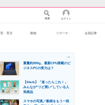
検索
ログイン
教育・育児
動物
リサーチ
会員記事
バイスの未来
好きが集まる 比べて選べる
- PR -
重量約999g、最新CPU搭載のビ
コミュニティ
マーケ×ITの今がよく分かる
ジネスPCの実力は？
【iHerb】「迷ったらこれ！」
・活用を支援
みんなが"リピ買い"している人
気商品
スマホの写真／動画をもう一段