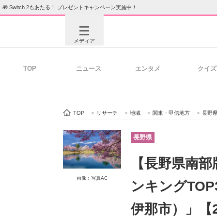
🎁 Switch 2もあたる！ プレゼントキャンペーン実施中！
メディア
TOP
ニュース
エンタメ
クイズ
注目記事を集めた総合ページ
ITの今
TOP
>
リサーチ
>
地域
>
関東・甲信地方
>
長野
ビジネスと働き方のヒント
AI活用
長野県
【長野県南部
ITエンジニア向け専門サイト
企業向けI
画像：写真AC
ンキングTOP
伊那市）」【2