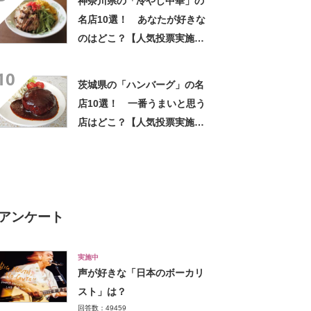
神奈川県の「冷やし中華」の
果】
名店10選！ あなたが好きな
のはどこ？【人気投票実施
中】
10
茨城県の「ハンバーグ」の名
店10選！ 一番うまいと思う
店はどこ？【人気投票実施
中】
アンケート
実施中
声が好きな「日本のボーカリ
スト」は？
回答数：49459