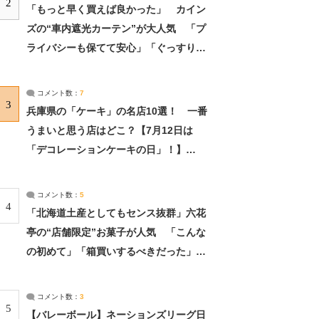
2
「もっと早く買えば良かった」 カイン
ズの“車内遮光カーテン”が大人気 「プ
ライバシーも保てて安心」「ぐっすり眠
れました」（2/2） | ライフ ねとらぼリ
サーチ：2ページ目
コメント数：
7
3
兵庫県の「ケーキ」の名店10選！ 一番
うまいと思う店はどこ？【7月12日は
「デコレーションケーキの日」！】
（2/4） | 兵庫県 ねとらぼリサーチ：2ペ
ージ目
コメント数：
5
4
「北海道土産としてもセンス抜群」六花
亭の“店舗限定”お菓子が人気 「こんな
の初めて」「箱買いするべきだった」
（1/2） | 北海道 ねとらぼリサーチ
コメント数：
3
5
【バレーボール】ネーションズリーグ日