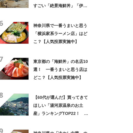
すごい「絶景海鮮丼」「伊勢
海老が丸ごと一尾」「巨大ア
6
ジフライも」【実地レポー
神奈川県で一番うまいと思う
ト】
「横浜家系ラーメン店」はど
こ？【人気投票実施中】
7
東京都の「海鮮丼」の名店10
選！ 一番うまいと思う店は
どこ？【人気投票実施中】
8
【60代が選んだ】買ってきて
ほしい「湯河原温泉のお土
産」ランキングTOP22！ 第
1位は「どら焼き（どら焼き
9
和果）」【2024年最新調査結