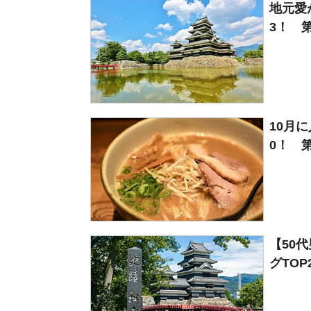
地元愛
3！ 第
10月
0！ 第
【50
グTOP