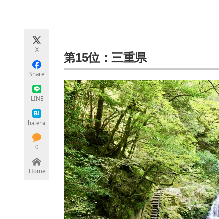
モノづくり技術者専門サイト
エレクトロ
X
ちょっと気になるネットの話題
第15位：三重県
Share
LINE
hatena
0
Home