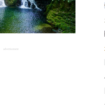
advertisement