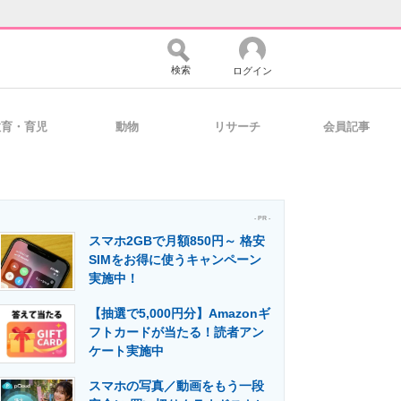
検索
ログイン
教育・育児
動物
リサーチ
会員記事
バイスの未来
好きが集まる 比べて選べる
- PR -
スマホ2GBで月額850円～ 格安
コミュニティ
マーケ×ITの今がよく分かる
SIMをお得に使うキャンペーン
実施中！
【抽選で5,000円分】Amazonギ
・活用を支援
フトカードが当たる！読者アン
ケート実施中
スマホの写真／動画をもう一段