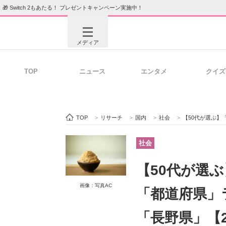
🎁 Switch 2もあたる！ プレゼントキャンペーン実施中！
メディア
TOP
ニュース
エンタメ
クイズ
注目記事を集めた総合ページ
ITの今
TOP
>
リサーチ
>
国内
>
社会
>
【50代が選ぶ】「み
ビジネスと働き方のヒント
AI活用
社会
【50代が選
ITエンジニア向け専門サイト
企業向けI
画像：写真AC
「都道府県」ラ
「長野県」【2