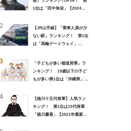
後）ランキングTOP26！ 第
1位は「田中角栄」【2024年
11月25日時点の投票結果】
2
【JR山手線】「乗車人員が少
ない駅」ランキング！ 第1位
は「高輪ゲートウェイ」
【2023年度版】
3
「子どもが多い都道府県」ラ
ンキング！ 19歳以下の子ど
もが多い県1位は「沖縄県」！
【2020年調査】
4
【徳川十五代将軍】人気ラン
キング！ 第1位は15代将軍
「徳川慶喜」【2021年最新投
票結果】