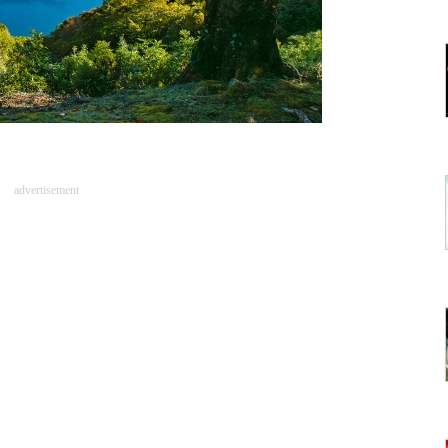
advertisement