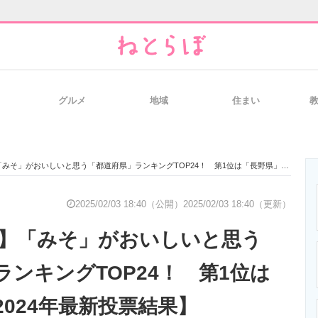
グルメ
地域
住まい
と未来を見通す
スマホと通信の最新トレンド
進化するPCとデ
そ」がおいしいと思う「都道府県」ランキングTOP24！ 第1位は「長野県」【2024年最新投票結果】
のいまが分かる
企業ITのトレンドを詳説
経営リーダーの
2025/02/03 18:40（公開）
2025/02/03 18:40（更新）
ぶ】「みそ」がおいしいと思う
T製品の総合サイト
IT製品の技術・比較・事例
製造業のIT導入
ンキングTOP24！ 第1位は
024年最新投票結果】