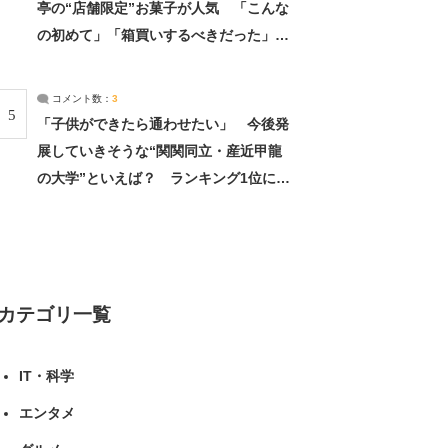
亭の“店舗限定”お菓子が人気 「こんな
の初めて」「箱買いするべきだった」
（1/2） | 北海道 ねとらぼリサーチ
コメント数：
3
5
「子供ができたら通わせたい」 今後発
展していきそうな“関関同立・産近甲龍
の大学”といえば？ ランキング1位に学
生の声「学問の街のように多様に学べ
る」「就職や進学の実績も高い」 | 大学
ねとらぼリサーチ
カテゴリ一覧
IT・科学
エンタメ