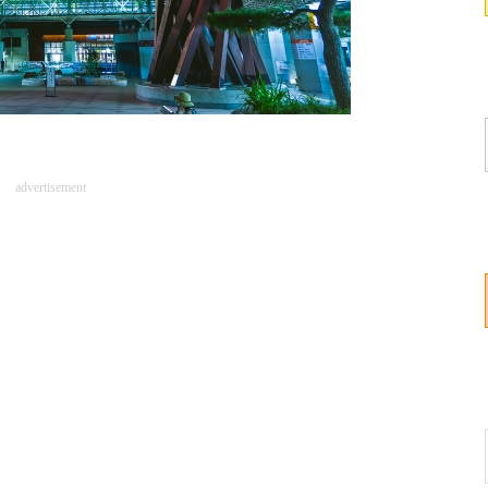
advertisement