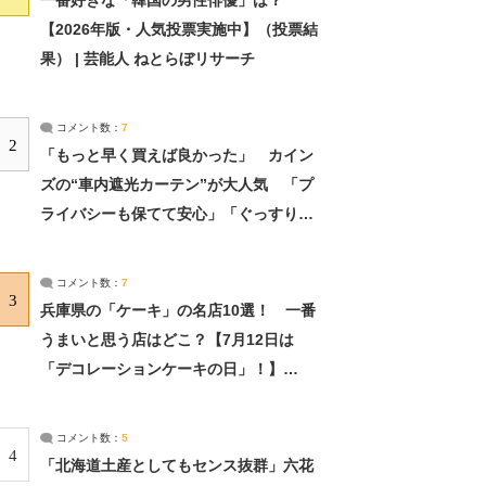
一番好きな「韓国の男性俳優」は？
【2026年版・人気投票実施中】（投票結
果） | 芸能人 ねとらぼリサーチ
コメント数：
7
2
「もっと早く買えば良かった」 カイン
ズの“車内遮光カーテン”が大人気 「プ
ライバシーも保てて安心」「ぐっすり眠
れました」（2/2） | ライフ ねとらぼリ
サーチ：2ページ目
コメント数：
7
3
兵庫県の「ケーキ」の名店10選！ 一番
うまいと思う店はどこ？【7月12日は
「デコレーションケーキの日」！】
（2/4） | 兵庫県 ねとらぼリサーチ：2ペ
ージ目
コメント数：
5
4
「北海道土産としてもセンス抜群」六花