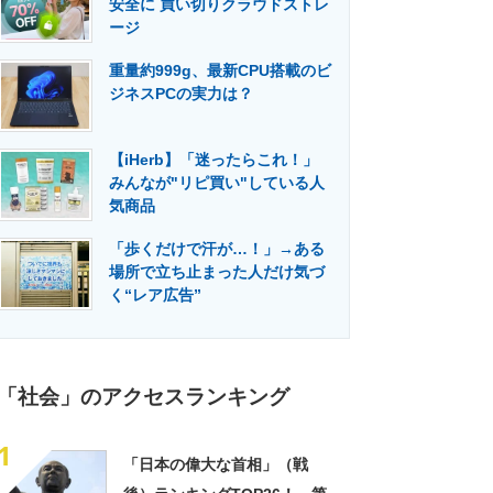
安全に 買い切りクラウドストレ
門メディア
建設×テクノロジーの最前線
ージ
重量約999g、最新CPU搭載のビ
ジネスPCの実力は？
【iHerb】「迷ったらこれ！」
みんなが"リピ買い"している人
気商品
「歩くだけで汗が…！」→ある
場所で立ち止まった人だけ気づ
く“レア広告”
「社会」のアクセスランキング
1
「日本の偉大な首相」（戦