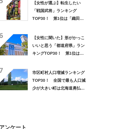
5
【女性が選ぶ】転生したい
「戦国武将」ランキング
TOP30！ 第1位は「織田信
長」と「伊達政宗」【2024年
6
最新投票結果】
【女性に聞いた】形がかっこ
いいと思う「都道府県」ラン
キングTOP30！ 第1位は
「北海道」【2024年最新投票
7
結果】
市区町村人口増減ランキング
TOP30！ 全国で最も人口減
少が大きい町は北海道勇払郡
占冠村！【2020年版】
アンケート