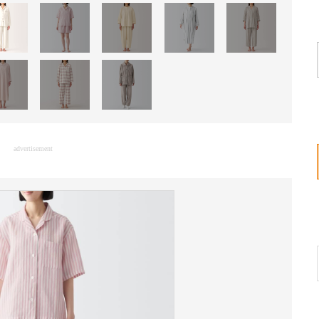
advertisement