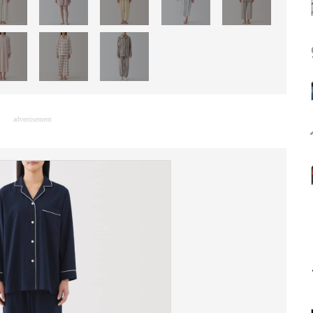
advertisement