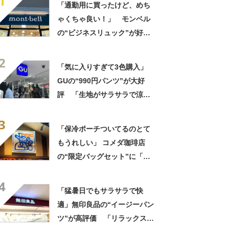
1
「通勤用に買ったけど、めち
ゃくちゃ良い！」 モンベル
の“ビジネスリュック”が好
評 「615グラムで軽い」
2
「たくさん入る」「満員電車
「気に入りすぎて3色購入」
に乗りやすくなった」
GUの“990円パンツ”が大好
評 「生地がサラサラで涼し
い」「とても楽でスタイルも
3
◎」「シルエットも履き心地
「保冷ポーチついてるのとて
も最高です」
もうれしい」 コメダ珈琲店
の“限定バッグセット”に「ペ
ットボトルを2本突っ込んで出
4
かける」「アイス買って持ち
「猛暑日でもサラサラで快
帰りやすそう」の声
適」無印良品の“イージーパン
ツ”が高評価 「リラックスで