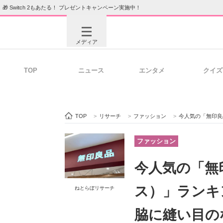
🎁 Switch 2もあたる！ プレゼントキャンペーン実施中！
メディア
TOP
ニュース
エンタメ
クイズ
注目記事を集めた総合ページ
ITの今
TOP
>
リサーチ
>
ファッション
>
今人気の「無印良品のパジャマ（
ビジネスと働き方のヒント
AI活用
ファッション
今人気の「無
ITエンジニア向け専門サイト
企業向けI
ス）」ランキ
ねとらぼリサーチ
脇に縫い目の