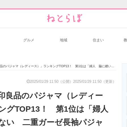
グルメ
地域
住まい
と未来を見通す
スマホと通信の最新トレンド
進化するPCとデ
レディース）」ランキングTOP13！ 第1位は「婦人 脇に縫い目のない 二重ガーゼ長袖パジャマ」【2025年1月27日時点／無印良品調べ】
のいまが分かる
企業ITのトレンドを詳説
経営リーダーの
2025/01/29 11:50（公開）
2025/01/29 11:50（更新）
印良品のパジャマ（レディー
T製品の総合サイト
IT製品の技術・比較・事例
製造業のIT導入
ングTOP13！ 第1位は「婦人
ない 二重ガーゼ長袖パジャ