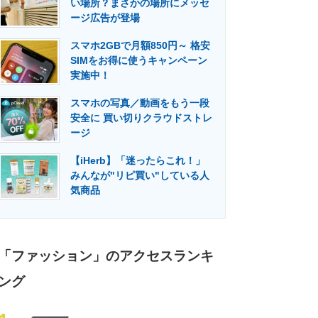
い場所？まさかの場所にメッセ
門メディア
建設×テクノロジーの最前線
ージ広告が登場
スマホ2GBで月額850円～ 格安
SIMをお得に使うキャンペーン
実施中！
スマホの写真／動画をもう一段
安全に 買い切りクラウドストレ
ージ
【iHerb】「迷ったらこれ！」
みんなが"リピ買い"している人
気商品
「ファッション」のアクセスランキ
ング