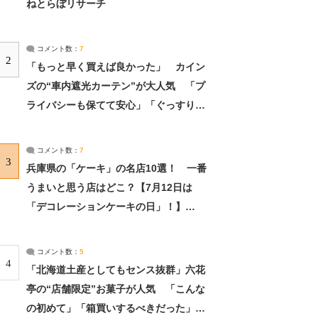
ねとらぼリサーチ
コメント数：
7
2
「もっと早く買えば良かった」 カイン
ズの“車内遮光カーテン”が大人気 「プ
ライバシーも保てて安心」「ぐっすり眠
れました」（2/2） | ライフ ねとらぼリ
サーチ：2ページ目
コメント数：
7
3
兵庫県の「ケーキ」の名店10選！ 一番
うまいと思う店はどこ？【7月12日は
「デコレーションケーキの日」！】
（2/4） | 兵庫県 ねとらぼリサーチ：2ペ
ージ目
コメント数：
5
4
「北海道土産としてもセンス抜群」六花
亭の“店舗限定”お菓子が人気 「こんな
の初めて」「箱買いするべきだった」