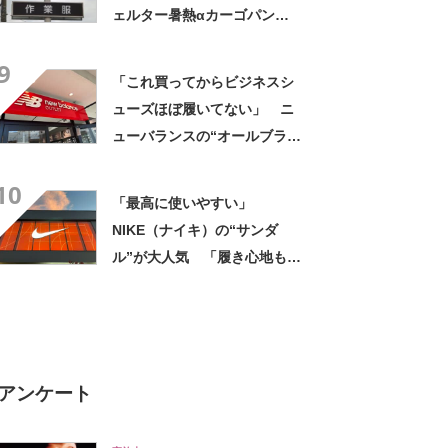
ェルター暑熱αカーゴパン
ツ”への反応 「軽くて涼し
9
い」一方、耐久性を心配する
「これ買ってからビジネスシ
声も
ューズほぼ履いてない」 ニ
ューバランスの“オールブラッ
ク防水スニーカー”が好評
10
「雨でも蒸れずに快適」「服
「最高に使いやすい」
を選ばないので重宝」などの
NIKE（ナイキ）の“サンダ
声
ル”が大人気 「履き心地もク
ッション性も◎」「サンダル
で走れるなんて感動」
アンケート