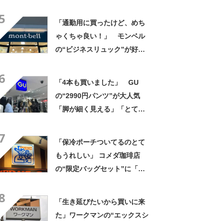
きるのにきちんと見える」
5
「色違いで3本購入」
「通勤用に買ったけど、めち
ゃくちゃ良い！」 モンベル
の“ビジネスリュック”が好
評 「615グラムで軽い」
6
「たくさん入る」「満員電車
「4本も買いました」 GU
に乗りやすくなった」
の“2990円パンツ”が大人気
「脚が細く見える」「とても
柔らかく履き心地抜群」「仕
7
事でもプライベートでも重宝
「保冷ポーチついてるのとて
します」
もうれしい」 コメダ珈琲店
の“限定バッグセット”に「ペ
ットボトルを2本突っ込んで出
8
かける」「アイス買って持ち
「生き延びたいから買いに来
帰りやすそう」の声
た」ワークマンの“エックスシ