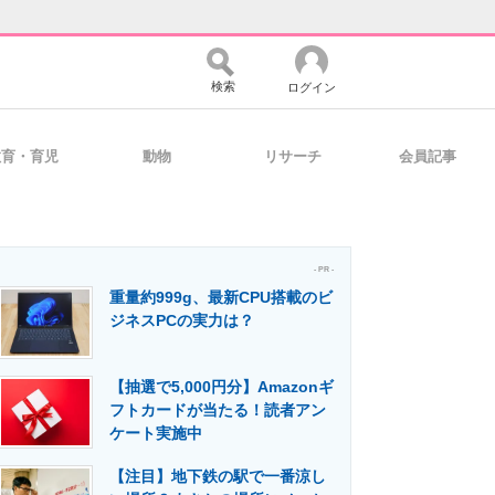
検索
ログイン
教育・育児
動物
リサーチ
会員記事
バイスの未来
好きが集まる 比べて選べる
- PR -
重量約999g、最新CPU搭載のビ
コミュニティ
マーケ×ITの今がよく分かる
ジネスPCの実力は？
【抽選で5,000円分】Amazonギ
・活用を支援
フトカードが当たる！読者アン
ケート実施中
【注目】地下鉄の駅で一番涼し