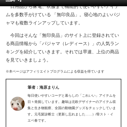
日用品から家電、衣服まで機能的で使いやすいアイテ
ITの今と未来を見通す
ムを多数手がけている 「無印良品」。寝心地のよいパジ
ャマも複数ラインアップしています。
スマホと通信の最新トレンド
今回はそんな「無印良品」のサイト上に登録されてい
進化するPCとデバイスの未来
る商品情報から「パジャマ（レディース）」の人気ラン
好きが集まる 比べて選べる
キングを紹介していきます。それでは早速、上位の商品
を見ていきましょう。
ビジネスと働き方のヒント
※本ページはアフィリエイトプログラムによる収益を得ています
AI活用のいまが分かる
企業ITのトレンドを詳説
筆者：海原まりん
毎日使いやすいコーデと暮らしの「これいい」アイテムを
経営リーダーのコミュニティ
日々発掘しています。趣味は北欧デザイナーのアイテム収
集と生き物観察、全国の動物園グッズをチェックしていま
マーケ×ITの今がよく分かる
す。元毛髪診断士（更新し忘れました……）/骨スト・イ
エベ春です。
ITエンジニア向け専門サイト