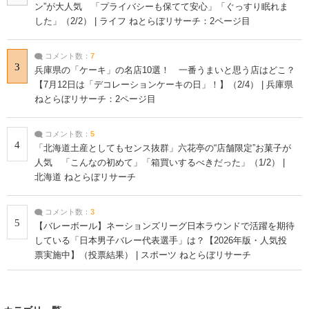
ン”が大人気 「プライバシーも保てて安心」「ぐっすり眠れま
した」（2/2） | ライフ ねとらぼリサーチ：2ページ目
コメント数：
7
3
兵庫県の「ケーキ」の名店10選！ 一番うまいと思う店はどこ？
【7月12日は「デコレーションケーキの日」！】（2/4） | 兵庫県
ねとらぼリサーチ：2ページ目
コメント数：
5
4
「北海道土産としてもセンス抜群」六花亭の“店舗限定”お菓子が
人気 「こんなの初めて」「箱買いするべきだった」（1/2） |
北海道 ねとらぼリサーチ
コメント数：
3
5
【バレーボール】ネーションズリーグ日本ラウンドで活躍を期待
している「日本男子バレー代表選手」は？【2026年版・人気投
票実施中】（投票結果） | スポーツ ねとらぼリサーチ