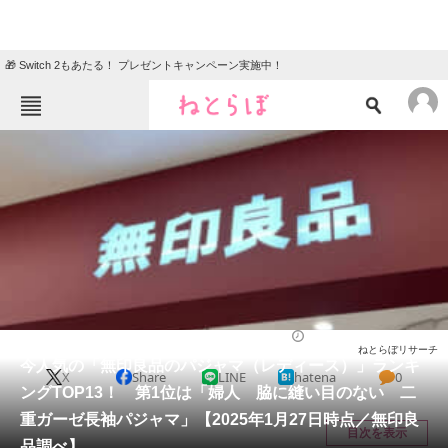
🎁 Switch 2もあたる！ プレゼントキャンペーン実施中！
ねとらぼメニュー
TOP
ニュース
エンタメ
クイズ
グルメ
地域
住まい
教育・育児
動物
リサーチ
ファッション
2025/01/29 11:50（公開）
ねとらぼリサーチ
会員記事
今人気の「無印良品のパジャマ（レディース）」ランキ
X
Share
LINE
hatena
0
ングTOP13！ 第1位は「婦人 脇に縫い目のない 二
メディア
重ガーゼ長袖パジャマ」【2025年1月27日時点／無印良
目次を表示
品調べ】
注目記事を集めた総合ページ