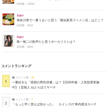
回答数：19630
実施中
神奈川県で一番うまいと思う「横浜家系ラーメン店」はどこ？
回答数：8502
実施中
唯一無二の歌声だと思うボーカリストは？
回答数：8069
コメントランキング
コメント数：
21
1
一番好きな「韓国の男性俳優」は？【2026年版・人気投票実施
中】 | 芸能人 ねとらぼリサーチ
コメント数：
7
2
「もっと早く買えば良かった」 カインズの“車内遮光カーテ