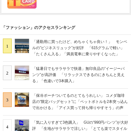
「ファッション」のアクセスランキング
「通勤用に買ったけど、めちゃくちゃ良い！」 モンベ
1
ルの“ビジネスリュック”が好評 「615グラムで軽い」
「たくさん入る」「満員電車に乗りやすくなった」
「猛暑日でもサラサラで快適」無印良品の“イージーパ
2
ンツ”が高評価 「リラックスできるのにきちんと見え
る」「色違いで3本購入」
「保冷ポーチついてるのとてもうれしい」 コメダ珈琲
3
店の“限定バッグセット”に「ペットボトルを2本突っ込ん
で出かける」「アイス買って持ち帰りやすそう」の声
「気に入りすぎて3色購入」 GUの“990円パンツ”が大好
4
評 「生地がサラサラで涼しい」「とても楽でスタイル