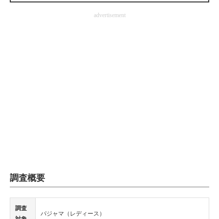
企業向けIT製品の総合サイト
advertisement
IT製品の技術・比較・事例
製造業のIT導入・活用を支援
モノづくり技術者専門サイト
エレクトロニクス専門サイト
電子設計の基本と応用
エネルギーの専門メディア
建設×テクノロジーの最前線
調査概要
ちょっと気になるネットの話題
調査
パジャマ（レディース）