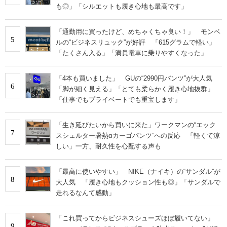
も◎」「シルエットも履き心地も最高です」
「通勤用に買ったけど、めちゃくちゃ良い！」 モンベ
5
ルの“ビジネスリュック”が好評 「615グラムで軽い」
「たくさん入る」「満員電車に乗りやすくなった」
「4本も買いました」 GUの“2990円パンツ”が大人気
6
「脚が細く見える」「とても柔らかく履き心地抜群」
「仕事でもプライベートでも重宝します」
「生き延びたいから買いに来た」ワークマンの“エック
7
スシェルター暑熱αカーゴパンツ”への反応 「軽くて涼
しい」一方、耐久性を心配する声も
「最高に使いやすい」 NIKE（ナイキ）の“サンダル”が
8
大人気 「履き心地もクッション性も◎」「サンダルで
走れるなんて感動」
「これ買ってからビジネスシューズほぼ履いてない」
9