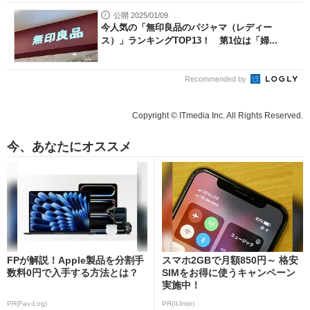
公開 2025/01/09
今人気の「無印良品のパジャマ（レディー
ス）」ランキングTOP13！ 第1位は「婦...
Recommended by
Copyright © ITmedia Inc. All Rights Reserved.
今、あなたにオススメ
FPが解説！Apple製品を分割手
スマホ2GBで月額850円～ 格安
数料0円で入手する方法とは？
SIMをお得に使うキャンペーン
実施中！
PR(Fav-Log)
PR(IIJmio)