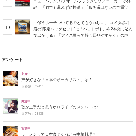
ニューバランスの“オールブラック防水スニーカー”が好
評 「雨でも蒸れずに快適」「服を選ばないので重宝」
などの声
「保冷ポーチついてるのとてもうれしい」 コメダ珈琲
10
店の“限定バッグセット”に「ペットボトルを2本突っ込ん
で出かける」「アイス買って持ち帰りやすそう」の声
アンケート
実施中
声が好きな「日本のボーカリスト」は？
回答数：49414
実施中
歌が上手だと思うホロライブのメンバーは？
回答数：23836
実施中
ラーメンって日本食？それとも中華料理？