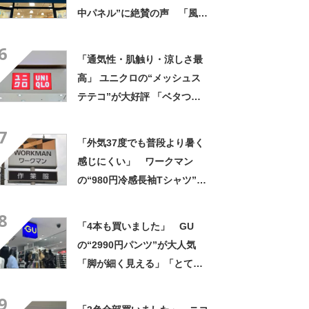
中パネル”に絶賛の声 「風の
抜けが良い！」「ここまで快
6
適になるとは」
「通気性・肌触り・涼しさ最
高」 ユニクロの“メッシュス
テテコ”が大好評 「ベタつか
ない」「夏を乗り切る必需
7
品」
「外気37度でも普段より暑く
感じにくい」 ワークマン
の“980円冷感長袖Tシャツ”
「汗で涼しい」一方「腕はか
8
なりきつい」
「4本も買いました」 GU
の“2990円パンツ”が大人気
「脚が細く見える」「とても
柔らかく履き心地抜群」「仕
9
事でもプライベートでも重宝