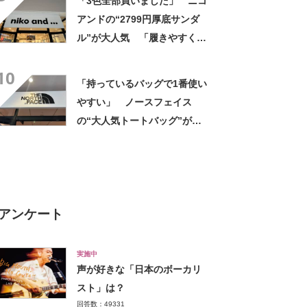
「3色全部買いました」 ニコ
します」
アンドの“2799円厚底サンダ
ル”が大人気 「履きやすくて
軽い」「デザインが可愛い」
10
「スタイルアップもできて
「持っているバッグで1番使い
◎」
やすい」 ノースフェイス
の“大人気トートバッグ”が
9460円→7004円 「軽くて大
容量」「オンもオフも使え
る」「3つ目です」
アンケート
実施中
声が好きな「日本のボーカリ
スト」は？
回答数：49331