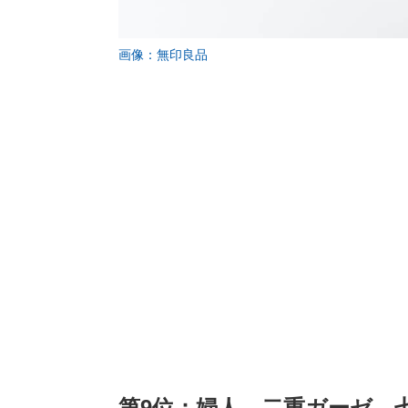
画像：無印良品
第9位：婦人 二重ガーゼ 