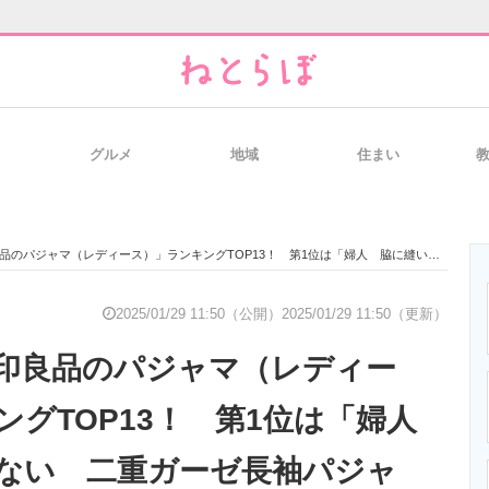
グルメ
地域
住まい
と未来を見通す
スマホと通信の最新トレンド
進化するPCとデ
レディース）」ランキングTOP13！ 第1位は「婦人 脇に縫い目のない 二重ガーゼ長袖パジャマ」【2025年1月27日時点／無印良品調べ】
のいまが分かる
企業ITのトレンドを詳説
経営リーダーの
2025/01/29 11:50（公開）
2025/01/29 11:50（更新）
印良品のパジャマ（レディー
T製品の総合サイト
IT製品の技術・比較・事例
製造業のIT導入
ングTOP13！ 第1位は「婦人
ない 二重ガーゼ長袖パジャ