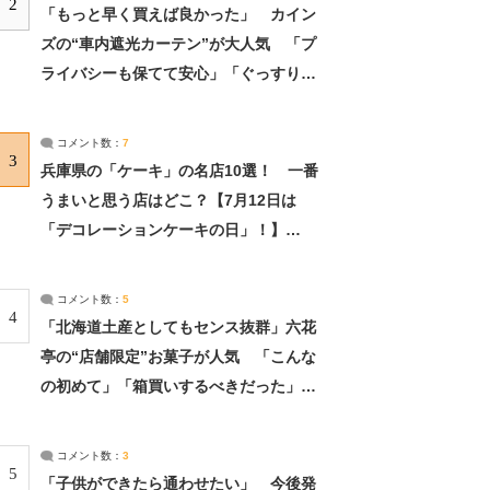
2
「もっと早く買えば良かった」 カイン
ズの“車内遮光カーテン”が大人気 「プ
ライバシーも保てて安心」「ぐっすり眠
れました」（2/2） | ライフ ねとらぼリ
サーチ：2ページ目
コメント数：
7
3
兵庫県の「ケーキ」の名店10選！ 一番
うまいと思う店はどこ？【7月12日は
「デコレーションケーキの日」！】
（2/4） | 兵庫県 ねとらぼリサーチ：2ペ
ージ目
コメント数：
5
4
「北海道土産としてもセンス抜群」六花
亭の“店舗限定”お菓子が人気 「こんな
の初めて」「箱買いするべきだった」
（1/2） | 北海道 ねとらぼリサーチ
コメント数：
3
5
「子供ができたら通わせたい」 今後発