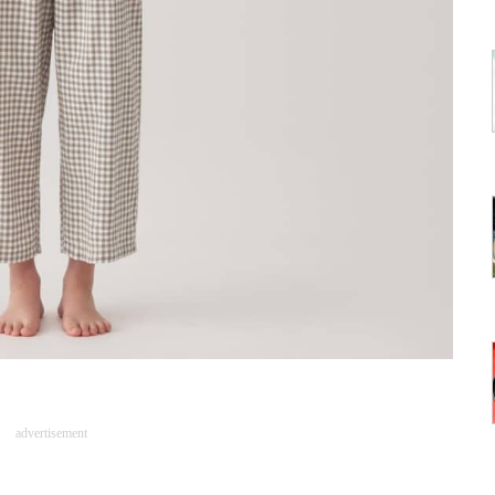
advertisement