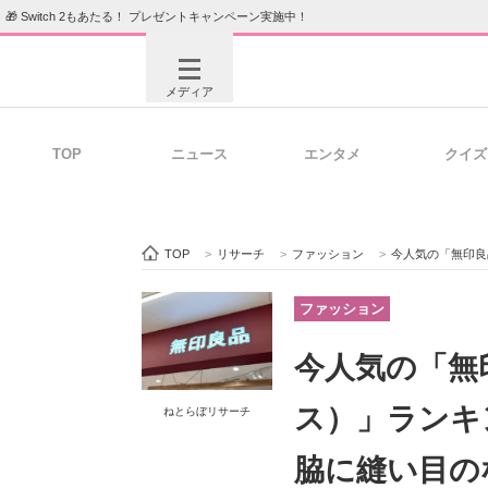
🎁 Switch 2もあたる！ プレゼントキャンペーン実施中！
メディア
TOP
ニュース
エンタメ
クイズ
注目記事を集めた総合ページ
ITの今
TOP
>
リサーチ
>
ファッション
>
今人気の「無印良品のパジャマ（
ビジネスと働き方のヒント
AI活用
ファッション
今人気の「無
ITエンジニア向け専門サイト
企業向けI
ス）」ランキ
ねとらぼリサーチ
脇に縫い目の