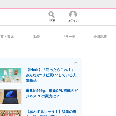
検索
ログイン
教育・育児
動物
リサーチ
会員記事
バイスの未来
好きが集まる 比べて選べる
- PR -
【iHerb】「迷ったらこれ！」
コミュニティ
マーケ×ITの今がよく分かる
みんなが"リピ買い"している人
気商品
重量約999g、最新CPU搭載のビ
・活用を支援
ジネスPCの実力は？
【思わず見ちゃう！】猛暑の東