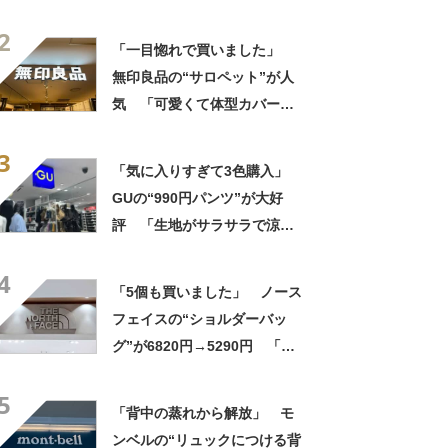
柔らかく履き心地抜群」「仕
2
事でもプライベートでも重宝
「一目惚れで買いました」
します」
無印良品の“サロペット”が人
気 「可愛くて体型カバーし
てくれる」「今年の夏はヘビ
3
ロテしそう」「家族にも褒め
「気に入りすぎて3色購入」
られました」
GUの“990円パンツ”が大好
評 「生地がサラサラで涼し
い」「とても楽でスタイルも
4
◎」「シルエットも履き心地
「5個も買いました」 ノース
も最高です」
フェイスの“ショルダーバッ
グ”が6820円→5290円 「長
財布も入る」「収納力◎」
5
「お出かけにはこれ一択」
「背中の蒸れから解放」 モ
ンベルの“リュックにつける背