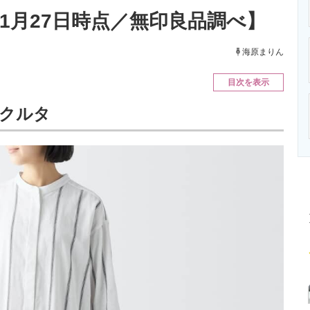
ニクス専門サイト
電子設計の基本と応用
エネルギーの専
年1月27日時点／無印良品調べ】
海原まりん
目次を表示
 クルタ