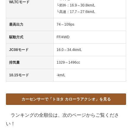
WLTCモード
└郊外：16.9～30.8km/L
└高速：17.7～27.6km/L
最高出力
74～109ps
駆動方式
FF/4WD
JC08モード
16.0～34.4km/L
排気量
1329～1496cc
10.15モード
-km/L
カーセンサーで「トヨタ カローラアクシオ」を見る
ランキングの全順位は、次のページからご覧くださ
い！