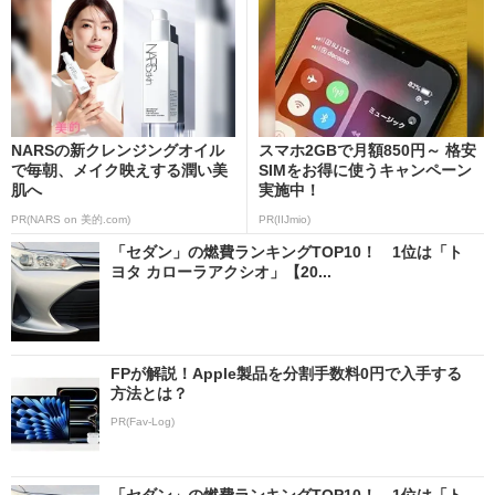
NARSの新クレンジングオイル
スマホ2GBで月額850円～ 格安
で毎朝、メイク映えする潤い美
SIMをお得に使うキャンペーン
肌へ
実施中！
PR(NARS on 美的.com)
PR(IIJmio)
「セダン」の燃費ランキングTOP10！ 1位は「ト
ヨタ カローラアクシオ」【20...
FPが解説！Apple製品を分割手数料0円で入手する
方法とは？
PR(Fav-Log)
「セダン」の燃費ランキングTOP10！ 1位は「ト