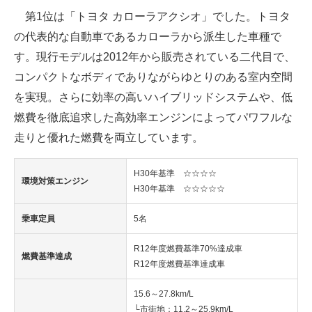
第1位は「トヨタ カローラアクシオ」でした。トヨタ
の代表的な自動車であるカローラから派生した車種で
す。現行モデルは2012年から販売されている二代目で、
コンパクトなボディでありながらゆとりのある室内空間
を実現。さらに効率の高いハイブリッドシステムや、低
燃費を徹底追求した高効率エンジンによってパワフルな
走りと優れた燃費を両立しています。
H30年基準 ☆☆☆☆
環境対策エンジン
H30年基準 ☆☆☆☆☆
乗車定員
5名
R12年度燃費基準70%達成車
燃費基準達成
R12年度燃費基準達成車
15.6～27.8km/L
└市街地：11.2～25.9km/L