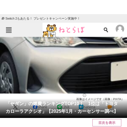
🎁 Switch 2もあたる！ プレゼントキャンペーン実施中！
ねとらぼメニュー
TOP
ニュース
エンタメ
クイズ
グルメ
地域
住まい
教育・育児
動物
リサーチ
自動車
2025/01/31 07:30（公開）
画像はイメージです（画像：PIXTA）
会員記事
「セダン」の燃費ランキングTOP10！ 1位は「トヨタ
X
Share
LINE
hatena
0
カローラアクシオ」【2025年1月・カーセンサー調べ】
メディア
目次を表示
注目記事を集めた総合ページ