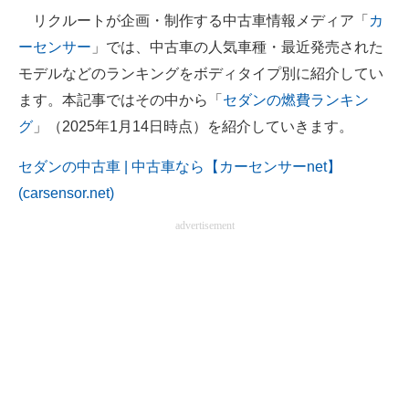
リクルートが企画・制作する中古車情報メディア「
カ
ITの今と未来を見通す
ーセンサー
」では、中古車の人気車種・最近発売された
モデルなどのランキングをボディタイプ別に紹介してい
スマホと通信の最新トレンド
ます。本記事ではその中から「
セダンの燃費ランキン
進化するPCとデバイスの未来
グ
」（2025年1月14日時点）を紹介していきます。
好きが集まる 比べて選べる
セダンの中古車 | 中古車なら【カーセンサーnet】
(carsensor.net)
ビジネスと働き方のヒント
advertisement
AI活用のいまが分かる
企業ITのトレンドを詳説
経営リーダーのコミュニティ
マーケ×ITの今がよく分かる
ITエンジニア向け専門サイト