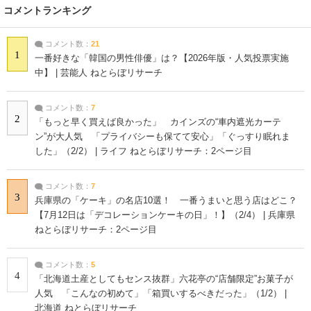
コメントランキング
コメント数：
21
1
一番好きな「韓国の男性俳優」は？【2026年版・人気投票実施
中】 | 芸能人 ねとらぼリサーチ
コメント数：
7
2
「もっと早く買えば良かった」 カインズの“車内遮光カーテ
ン”が大人気 「プライバシーも保てて安心」「ぐっすり眠れま
した」（2/2） | ライフ ねとらぼリサーチ：2ページ目
コメント数：
7
3
兵庫県の「ケーキ」の名店10選！ 一番うまいと思う店はどこ？
【7月12日は「デコレーションケーキの日」！】（2/4） | 兵庫県
ねとらぼリサーチ：2ページ目
コメント数：
5
4
「北海道土産としてもセンス抜群」六花亭の“店舗限定”お菓子が
人気 「こんなの初めて」「箱買いするべきだった」（1/2） |
北海道 ねとらぼリサーチ