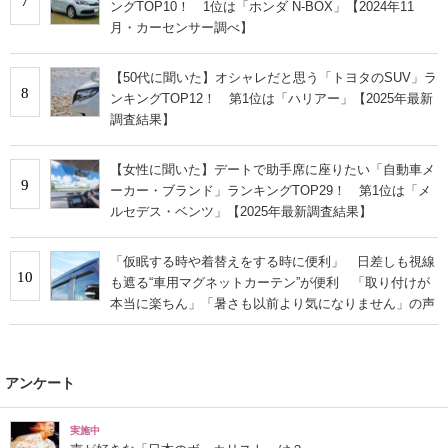
7
ングTOP10！ 1位は「ホンダ N-BOX」【2024年11
月・カーセンサー調べ】
【50代に聞いた】オシャレだと思う「トヨタのSUV」ラ
8
ンキングTOP12！ 第1位は「ハリアー」【2025年最新
調査結果】
【女性に聞いた】デートで助手席に座りたい「自動車メ
9
ーカー・ブランド」ランキングTOP29！ 第1位は「メ
ルセデス・ベンツ」【2025年最新調査結果】
「仮眠する時や着替えをする時に便利」 日差しも視線
10
も遮る“車用マグネットカーテン”が便利 「取り付けが
本当に楽ちん」「暑さも以前より気になりません」の声
アンケート
実施中