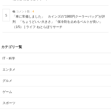
コメント数：
4
5
「車に常備しました」 カインズの“1980円クーラーバッグ”が評
判 「ちょうどいい大きさ」「保冷剤を止めるベルトが良い」
（1/5） | ライフ ねとらぼリサーチ
カテゴリ一覧
IT・科学
エンタメ
グルメ
ゲーム
スポーツ