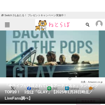
🎁 Switch 2もあたる！ プレゼントキャンペーン実施中！
ねとらぼメニュー
TOP
ニュース
エンタメ
クイズ
グルメ
地域
住まい
教育・育児
動物
リサーチ
音楽
2025/02/01 12:50（公開）
出典：Amazon.co.jp
会員記事
「今ライブが注目されているアーティスト」ランキング
X
Share
LINE
hatena
0
TOP20！ 1位は「GLAY」【2025年1月28日時点／
メディア
LiveFans調べ】
目次を表示
注目記事を集めた総合ページ