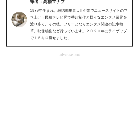
筆者：高橋マナブ
企業向けIT製品の総合サイト
1979年生まれ。雑誌編集者→IT企業でニュースサイトの立
ち上げ→民放テレビ局で番組制作と様々なエンタメ業界を
IT製品の技術・比較・事例
渡り歩く。その後、フリーとなりエンタメ関連の記事執
筆、映像編集など行っています。２０２０年にライザップ
製造業のIT導入・活用を支援
で１５キロ痩せました。
モノづくり技術者専門サイト
advertisement
エレクトロニクス専門サイト
電子設計の基本と応用
エネルギーの専門メディア
建設×テクノロジーの最前線
ちょっと気になるネットの話題