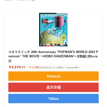
スキマスイッチ 20th Anniversary "POPMAN’S WORLD 2023 P
remium" THE MOVIE 〜HOBO KANZENBAN〜 (2枚組) [Blu-ra
y]
￥6,274
OFF：
￥1,206
2026/03/26 15:19時点｜Amazon調べ
Amazon
楽天市場
Yahoo