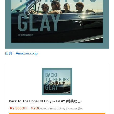
出典：Amazon.co.jp
Back To The Pops(CD Only) – GLAY (特典なし)
￥2,900
OFF：
￥950
2026/03/26 15:19時点｜Amazon調べ