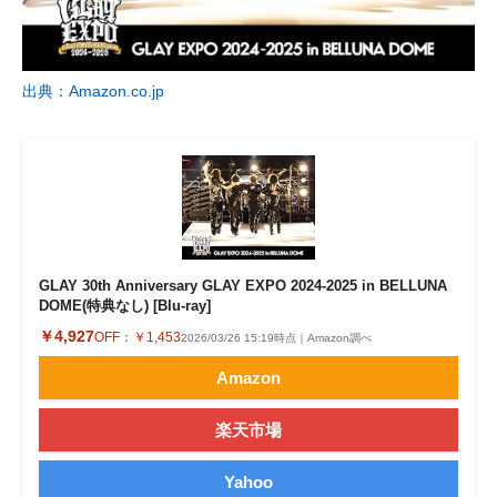
出典：Amazon.co.jp
GLAY 30th Anniversary GLAY EXPO 2024-2025 in BELLUNA
DOME(特典なし) [Blu-ray]
￥4,927
OFF：
￥1,453
2026/03/26 15:19時点｜Amazon調べ
Amazon
楽天市場
Yahoo