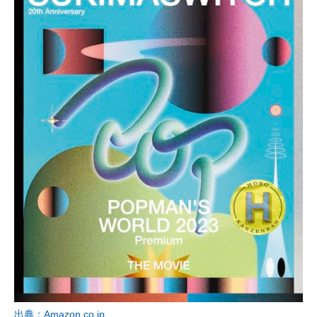
出典：Amazon.co.jp