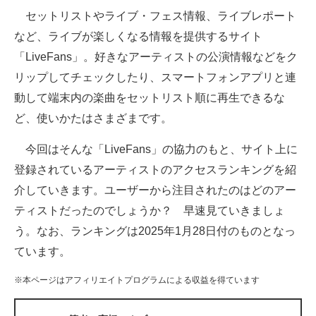
セットリストやライブ・フェス情報、ライブレポート
ITの今と未来を見通す
など、ライブが楽しくなる情報を提供するサイト
「LiveFans」。好きなアーティストの公演情報などをク
スマホと通信の最新トレンド
リップしてチェックしたり、スマートフォンアプリと連
進化するPCとデバイスの未来
動して端末内の楽曲をセットリスト順に再生できるな
ど、使いかたはさまざまです。
好きが集まる 比べて選べる
今回はそんな「LiveFans」の協力のもと、サイト上に
ビジネスと働き方のヒント
登録されているアーティストのアクセスランキングを紹
AI活用のいまが分かる
介していきます。ユーザーから注目されたのはどのアー
ティストだったのでしょうか？ 早速見ていきましょ
企業ITのトレンドを詳説
う。なお、ランキングは2025年1月28日付のものとなっ
経営リーダーのコミュニティ
ています。
マーケ×ITの今がよく分かる
※本ページはアフィリエイトプログラムによる収益を得ています
ITエンジニア向け専門サイト