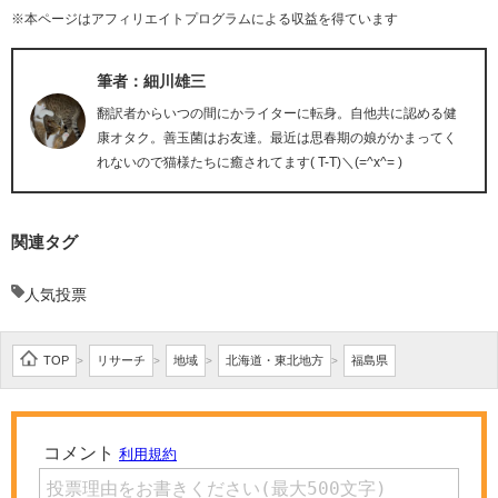
※本ページはアフィリエイトプログラムによる収益を得ています
筆者：細川雄三
翻訳者からいつの間にかライターに転身。自他共に認める健
康オタク。善玉菌はお友達。最近は思春期の娘がかまってく
れないので猫様たちに癒されてます( T-T)＼(=^x^= )
関連タグ
人気投票
TOP
リサーチ
地域
北海道・東北地方
福島県
>
>
>
>