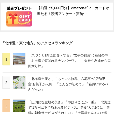
【抽選で5,000円分】Amazonギフトカードが
当たる！読者アンケート実施中
「北海道・東北地方」のアクセスランキング
「気づくと1箱全部食べてる」“岩手の銘菓”に絶賛の声
1
「お土産で喜ばれるナンバーワン」「会社や友達から毎
回大好評」
「北海道土産としてもセンス抜群」六花亭の“店舗限
2
定”お菓子が人気 「こんなの初めて」「箱買いするべ
きだった」
「圧倒的な立地の良さ」「やはりここが一番」 北海道
3
で“1万円以下で泊まれるビジネスホテル”人気1位に「無
料の朝食サービスがうれしい」「大浴場もあるので疲れ