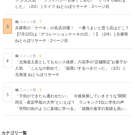
ン”が大人気 「プライバシーも保てて安心」「ぐっすり眠れま
した」（2/2） | ライフ ねとらぼリサーチ：2ページ目
コメント数：
7
3
兵庫県の「ケーキ」の名店10選！ 一番うまいと思う店はどこ？
【7月12日は「デコレーションケーキの日」！】（2/4） | 兵庫県
ねとらぼリサーチ：2ページ目
コメント数：
5
4
「北海道土産としてもセンス抜群」六花亭の“店舗限定”お菓子が
人気 「こんなの初めて」「箱買いするべきだった」（1/2） |
北海道 ねとらぼリサーチ
コメント数：
3
5
「子供ができたら通わせたい」 今後発展していきそうな“関関
同立・産近甲龍の大学”といえば？ ランキング1位に学生の声
「学問の街のように多様に学べる」「就職や進学の実績も高い」
| 大学 ねとらぼリサーチ
カテゴリ一覧