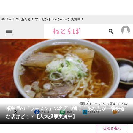
🎁 Switch 2もあたる！ プレゼントキャンペーン実施中！
ねとらぼメニュー
TOP
ニュース
エンタメ
クイズ
グルメ
地域
住まい
教育・育児
動物
リサーチ
福島県
2025/02/08 22:20（公開）
画像はイメージです（画像：PIXTA）
会員記事
福島県の「ラーメン」の名店10選！ あなたが一番好き
X
Share
LINE
hatena
2
な店はどこ？【人気投票実施中】
メディア
目次を表示
注目記事を集めた総合ページ