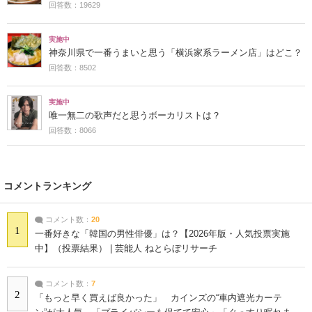
回答数：19629
実施中
神奈川県で一番うまいと思う「横浜家系ラーメン店」はどこ？
回答数：8502
実施中
唯一無二の歌声だと思うボーカリストは？
回答数：8066
コメントランキング
コメント数：
20
1
一番好きな「韓国の男性俳優」は？【2026年版・人気投票実施
中】（投票結果） | 芸能人 ねとらぼリサーチ
コメント数：
7
2
「もっと早く買えば良かった」 カインズの“車内遮光カーテ