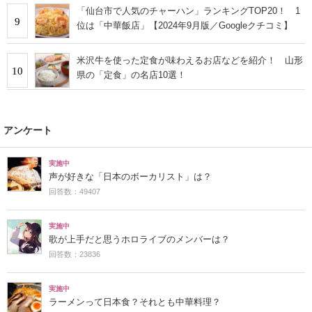
「仙台市で人気のチャーハン」ランキングTOP20！ 1
9
位は「中華飯店」【2024年9月版／Googleクチコミ】
米沢牛を使った定食が味わえるお店などを紹介！ 山形
10
県の「定食」の名店10選！
アンケート
実施中
声が好きな「日本のボーカリスト」は？
回答数：49407
実施中
歌が上手だと思うホロライブのメンバーは？
回答数：23836
実施中
ラーメンって日本食？それとも中華料理？