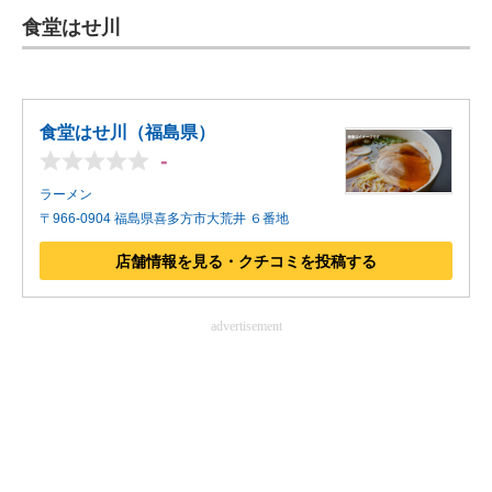
食堂はせ川
ITの今と未来を見通す
スマホと通信の最新トレンド
食堂はせ川（福島県）
進化するPCとデバイスの未来
-
好きが集まる 比べて選べる
ラーメン
〒966-0904 福島県喜多方市大荒井 ６番地
ビジネスと働き方のヒント
店舗情報を見る・クチコミを投稿する
AI活用のいまが分かる
advertisement
企業ITのトレンドを詳説
経営リーダーのコミュニティ
マーケ×ITの今がよく分かる
ITエンジニア向け専門サイト