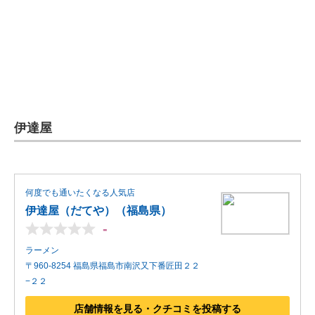
企業向けIT製品の総合サイト
IT製品の技術・比較・事例
製造業のIT導入・活用を支援
モノづくり技術者専門サイト
伊達屋
エレクトロニクス専門サイト
電子設計の基本と応用
何度でも通いたくなる人気店
エネルギーの専門メディア
伊達屋（だてや）（福島県）
-
建設×テクノロジーの最前線
ラーメン
ちょっと気になるネットの話題
〒960-8254 福島県福島市南沢又下番匠田２２
−２２
店舗情報を見る・クチコミを投稿する