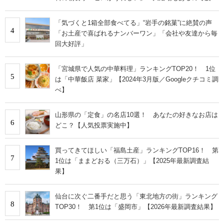
が取れます！」の声
「気づくと1箱全部食べてる」“岩手の銘菓”に絶賛の声
4
「お土産で喜ばれるナンバーワン」「会社や友達から毎
回大好評」
「宮城県で人気の中華料理」ランキングTOP20！ 1位
5
は「中華飯店 菜家」【2024年3月版／Googleクチコミ調
べ】
山形県の「定食」の名店10選！ あなたの好きなお店は
6
どこ？【人気投票実施中】
買ってきてほしい「福島土産」ランキングTOP16！ 第
7
1位は「ままどおる（三万石）」【2025年最新調査結
果】
仙台に次ぐ二番手だと思う「東北地方の街」ランキング
8
TOP30！ 第1位は「盛岡市」【2026年最新調査結果】