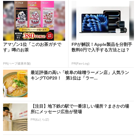
アマゾン1位「このお茶ガチで
FPが解説！Apple製品を分割手
す」噂のお茶
数料0円で入手する方法とは？
PR(ハーブ健康本舗)
PR(Fav-Log)
最近評価の高い「岐阜の味噌ラーメン店」人気ラン
キングTOP20！ 第1位は「ラー...
【注目】地下鉄の駅で一番涼しい場所？まさかの場
所にメッセージ広告が登場
PR(ねとらぼ)