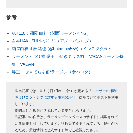
参考
Vol.115：麺屋 白神（関西ラーメンKING）
白神HAKUSHINのﾌﾞﾛｸﾞ（アメーバブログ）
麺屋白神 山田祐也 (@hakushin555)（インスタグラム）
ラーメン・つけ麺 爆王 – せきテラス前 – VACANラーメン特
集（VACAN）
爆王 – せきてらす前/ラーメン（食べログ）
※当記事では、X社（旧：Twitter社）が定める「
ユーザーの権利
およびコンテンツに対する権利の許諾
」に基づいてポストを利用
しています。
※閉店した店舗が含まれている場合があります。
※記事中の住所は、ラーメンデータベースのサイトに掲載されて
いる情報を引用しています。移転等で変更されている可能性があ
るため、最新情報は公式サイト等でご確認ください。