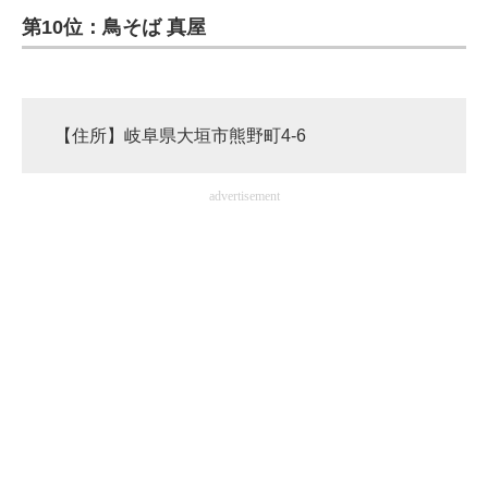
第10位：鳥そば 真屋
ITの今と未来を見通す
スマホと通信の最新トレンド
【住所】岐阜県大垣市熊野町4-6
進化するPCとデバイスの未来
好きが集まる 比べて選べる
advertisement
ビジネスと働き方のヒント
AI活用のいまが分かる
企業ITのトレンドを詳説
経営リーダーのコミュニティ
マーケ×ITの今がよく分かる
ITエンジニア向け専門サイト