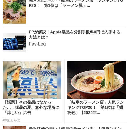
先月人気だった「岐阜のラーメン店」ランキングTO
P20！ 第1位は「ラーメン翼」...
FPが解説！Apple製品を分割手数料0円で入手する
方法とは？
Fav-Log
【話題】その発想はなかっ
「岐阜のラーメン店」人気ラン
た…！猛暑の夏、意外な場所に
キングTOP20！ 第1位は「麺
「涼しい」広告
㐂色」【2024年...
PR(ねとらぼ)
最近評価の高い「岐阜のラーメン店」人気ランキン