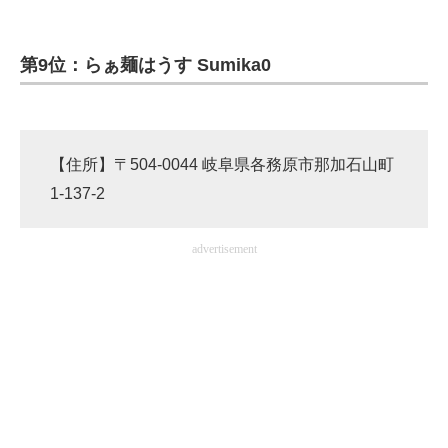
企業向けIT製品の総合サイト
第9位：らぁ麺はうす Sumika0
IT製品の技術・比較・事例
製造業のIT導入・活用を支援
モノづくり技術者専門サイト
【住所】〒504-0044 岐阜県各務原市那加石山町
1-137-2
エレクトロニクス専門サイト
電子設計の基本と応用
advertisement
エネルギーの専門メディア
建設×テクノロジーの最前線
ちょっと気になるネットの話題