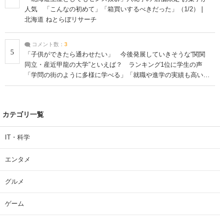
人気 「こんなの初めて」「箱買いするべきだった」（1/2） |
北海道 ねとらぼリサーチ
コメント数：
3
5
「子供ができたら通わせたい」 今後発展していきそうな“関関
同立・産近甲龍の大学”といえば？ ランキング1位に学生の声
「学問の街のように多様に学べる」「就職や進学の実績も高い」
| 大学 ねとらぼリサーチ
カテゴリ一覧
IT・科学
エンタメ
グルメ
ゲーム