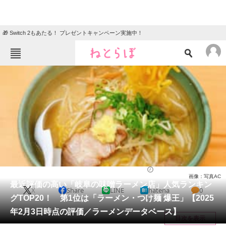
🎁 Switch 2もあたる！ プレゼントキャンペーン実施中！
ねとらぼメニュー
TOP
ニュース
エンタメ
クイズ
グルメ
地域
住まい
教育・育児
動物
リサーチ
岐阜県
2025/02/05 11:00（公開）
画像：写真AC
会員記事
最近評価の高い「岐阜の味噌ラーメン店」人気ランキン
X
Share
LINE
hatena
0
グTOP20！ 第1位は「ラーメン・つけ麺 爆王」【2025
メディア
年2月3日時点の評価／ラーメンデータベース】
目次を表示
注目記事を集めた総合ページ