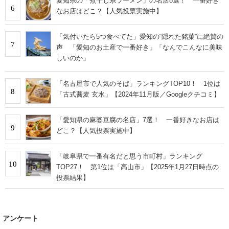
愛知県の「煮干し系ラーメン」の名店8選！ 一番好き
6
なお店はどこ？【人気投票実施中】
「気付いたら5つ食べてた」愛知の“隠れた銘菓”に絶賛の
7
声 「愛知のお土産で一番好き」「なんでこんなに美味
しいのか」
「名古屋市で人気のそば」ランキングTOP10！ 1位は
8
「古式蕎麦 玄水」【2024年11月版／Googleクチコミ】
「愛知県の麻婆豆腐の名店」7選！ 一番好きなお店は
9
どこ？【人気投票実施中】
「岐阜県で一番有名だと思う市町村」ランキング
10
TOP27！ 第1位は「高山市」【2025年1月27日時点の
投票結果】
アンケート