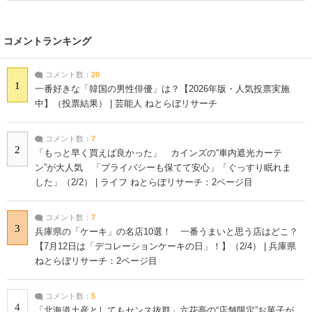
コメントランキング
コメント数：
20
1
一番好きな「韓国の男性俳優」は？【2026年版・人気投票実施
中】（投票結果） | 芸能人 ねとらぼリサーチ
コメント数：
7
2
「もっと早く買えば良かった」 カインズの“車内遮光カーテ
ン”が大人気 「プライバシーも保てて安心」「ぐっすり眠れま
した」（2/2） | ライフ ねとらぼリサーチ：2ページ目
コメント数：
7
3
兵庫県の「ケーキ」の名店10選！ 一番うまいと思う店はどこ？
【7月12日は「デコレーションケーキの日」！】（2/4） | 兵庫県
ねとらぼリサーチ：2ページ目
コメント数：
5
4
「北海道土産としてもセンス抜群」六花亭の“店舗限定”お菓子が