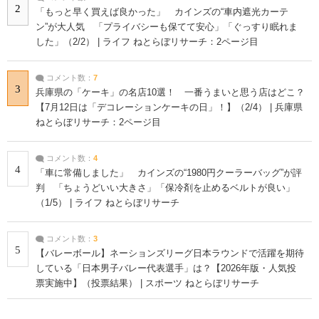
2
「もっと早く買えば良かった」 カインズの“車内遮光カーテ
ン”が大人気 「プライバシーも保てて安心」「ぐっすり眠れま
した」（2/2） | ライフ ねとらぼリサーチ：2ページ目
コメント数：
7
3
兵庫県の「ケーキ」の名店10選！ 一番うまいと思う店はどこ？
【7月12日は「デコレーションケーキの日」！】（2/4） | 兵庫県
ねとらぼリサーチ：2ページ目
コメント数：
4
4
「車に常備しました」 カインズの“1980円クーラーバッグ”が評
判 「ちょうどいい大きさ」「保冷剤を止めるベルトが良い」
（1/5） | ライフ ねとらぼリサーチ
コメント数：
3
5
【バレーボール】ネーションズリーグ日本ラウンドで活躍を期待
している「日本男子バレー代表選手」は？【2026年版・人気投
票実施中】（投票結果） | スポーツ ねとらぼリサーチ