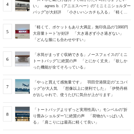
4
い」 agnes b.（アニエスべー）の“ミニミニショルダー
バッグ”が大好評 「小さいハンカチも入る」「軽くて
旅行でも活躍します
「軽くて、ポケットもあり大満足」無印良品の“1990円
5
大容量トート”が好評 「大き過ぎず小さ過ぎない」
「どんな服にも合わせやすい」
「水筒がまっすぐ収納できる」ノースフェイスの“ミニ
6
トートバッグ”に絶賛の声 「とにかく丈夫」「欲しか
った機能が全てそろっている」
「やっと買えて感無量です」 羽田空港限定の“エコバ
7
ッグ”が大人気 「想像以上に便利でした」「伊勢丹柄
がおしゃれで、使うたびに気分が上がります」
「トートバッグよりずっと実用性高い」モンベルの“折
8
り畳みショルダー”に絶賛の声 「荷物がいっぱい入
る」「肩こりには最高に軽くて良い」