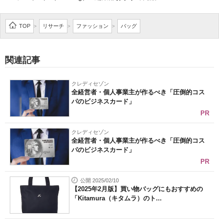
企業向けIT製品の総合サイト
TOP
リサーチ
ファッション
バッグ
>
>
>
IT製品の技術・比較・事例
製造業のIT導入・活用を支援
関連記事
モノづくり技術者専門サイト
クレディセゾン
全経営者・個人事業主が作るべき「圧倒的コス
エレクトロニクス専門サイト
パのビジネスカード」
PR
電子設計の基本と応用
クレディセゾン
エネルギーの専門メディア
全経営者・個人事業主が作るべき「圧倒的コス
パのビジネスカード」
建設×テクノロジーの最前線
PR
ちょっと気になるネットの話題
公開 2025/02/10
【2025年2月版】買い物バッグにもおすすめの
「Kitamura（キタムラ）のト...