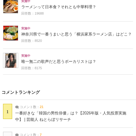
実施中
ラーメンって日本食？それとも中華料理？
回答数：19688
実施中
神奈川県で一番うまいと思う「横浜家系ラーメン店」はどこ？
回答数：8520
実施中
唯一無二の歌声だと思うボーカリストは？
回答数：8175
コメントランキング
コメント数：
21
1
一番好きな「韓国の男性俳優」は？【2026年版・人気投票実施
中】 | 芸能人 ねとらぼリサーチ
コメント数：
7