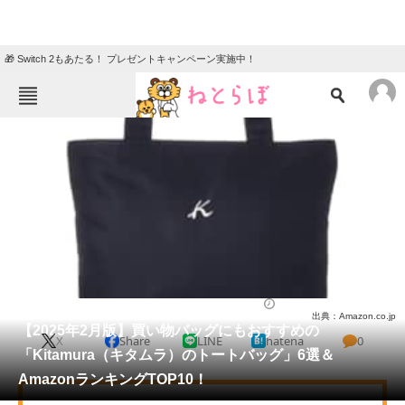
🎁 Switch 2もあたる！ プレゼントキャンペーン実施中！
ねとらぼメニュー
TOP
ニュース
エンタメ
クイズ
グルメ
地域
住まい
教育・育児
動物
リサーチ
バッグ
2025/02/10 20:31（公開）
出典：Amazon.co.jp
会員記事
【2025年2月版】買い物バッグにもおすすめの
X
Share
LINE
hatena
0
「Kitamura（キタムラ）のトートバッグ」6選＆
メディア
AmazonランキングTOP10！
注目記事を集めた総合ページ