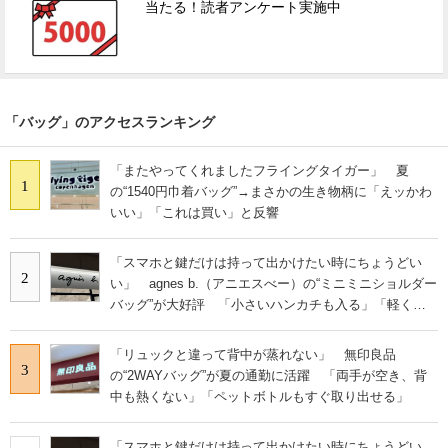
当たる！読者アンケート実施中
「バッグ」のアクセスランキング
「またやってくれましたフライングタイガー」 夏
1
の“1540円巾着バッグ”→まさかの生き物柄に「えッかわ
いい」「これは買い」と反響
「スマホと鍵だけは持って出かけたい時にちょうどい
2
い」 agnes b.（アニエスべー）の“ミニミニショルダー
バッグ”が大好評 「小さいハンカチも入る」「軽くて
旅行でも活躍します
「リュックと違って背中が蒸れない」 無印良品
3
の“2WAYバッグ”が夏の通勤に活躍 「両手が空き、背
中も熱くない」「ペットボトルもすぐ取り出せる」
「スマホと鍵だけは持って出かけたい時にちょうどい