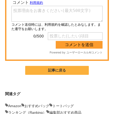
ITの今と未来を見通す
スマホと通信の最新トレンド
進化するPCとデバイスの未来
好きが集まる 比べて選べる
ビジネスと働き方のヒント
AI活用のいまが分かる
記事に戻る
企業ITのトレンドを詳説
経営リーダーのコミュニティ
関連タグ
マーケ×ITの今がよく分かる
Amazon
おすすめバッグ
トートバッグ
ITエンジニア向け専門サイト
ランキング（Ranking）
編集部おすすめ商品