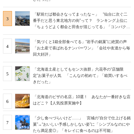
「駅前だば都会さなってまったな～」 “仙台に次ぐ二
3
番手だと思う東北地方の街”って？ ランキング上位に
「ちょうどよく都会と田舎が混じってる」「コンパクト
にまとまったいい街」の声
「気づくと1箱全部食べてる」“岩手の銘菓”に絶賛の声
4
「お土産で喜ばれるナンバーワン」「会社や友達から毎
回大好評」
「北海道土産としてもセンス抜群」六花亭の“店舗限
5
定”お菓子が人気 「こんなの初めて」「箱買いするべ
きだった」
「北海道のピザの名店」10選！ あなたが一番好きな店
6
はどこ？【人気投票実施中】
「少し食べづらいけど......」 宮城の“自分で仕上げる銘
7
菓”→“おいしい予感しかしない姿”に「シンプルなのにや
たら満足度◎」「キレイに食べるのは不可能」