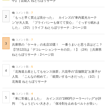
中】 | 芸能人 ねとらぼリサーチ
コメント数：
7
2
「もっと早く買えば良かった」 カインズの“車内遮光カーテ
ン”が大人気 「プライバシーも保てて安心」「ぐっすり眠れま
した」（2/2） | ライフ ねとらぼリサーチ：2ページ目
コメント数：
7
3
兵庫県の「ケーキ」の名店10選！ 一番うまいと思う店はどこ？
【7月12日は「デコレーションケーキの日」！】（2/4） | 兵庫県
ねとらぼリサーチ：2ページ目
コメント数：
5
4
「北海道土産としてもセンス抜群」六花亭の“店舗限定”お菓子が
人気 「こんなの初めて」「箱買いするべきだった」（1/2） |
北海道 ねとらぼリサーチ
コメント数：
4
5
「車に常備しました」 カインズの“1980円クーラーバッグ”が評
判 「ちょうどいい大きさ」「保冷剤を止めるベルトが良い」