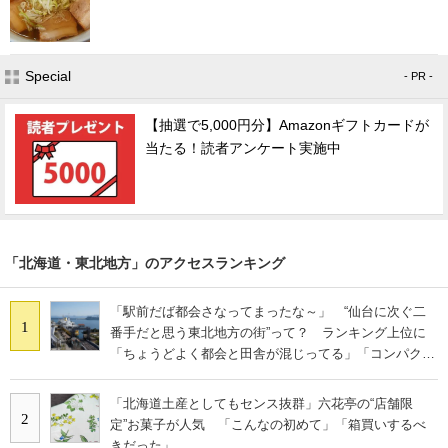
Special
- PR -
【抽選で5,000円分】Amazonギフトカードが
当たる！読者アンケート実施中
「北海道・東北地方」のアクセスランキング
「駅前だば都会さなってまったな～」 “仙台に次ぐ二
1
番手だと思う東北地方の街”って？ ランキング上位に
「ちょうどよく都会と田舎が混じってる」「コンパクト
にまとまったいい街」の声
「北海道土産としてもセンス抜群」六花亭の“店舗限
2
定”お菓子が人気 「こんなの初めて」「箱買いするべ
きだった」