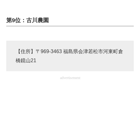
企業向けIT製品の総合サイト
第9位：古川農園
IT製品の技術・比較・事例
製造業のIT導入・活用を支援
モノづくり技術者専門サイト
【住所】〒969-3463 福島県会津若松市河東町倉
橋鏡山21
エレクトロニクス専門サイト
電子設計の基本と応用
advertisement
エネルギーの専門メディア
建設×テクノロジーの最前線
ちょっと気になるネットの話題