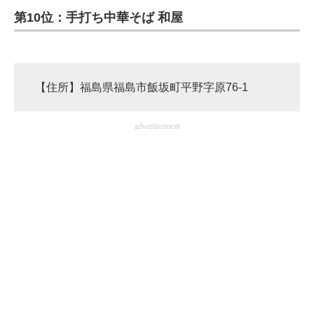
第10位：手打ち中華そば 和屋
ITの今と未来を見通す
スマホと通信の最新トレンド
【住所】福島県福島市飯坂町平野字原76-1
進化するPCとデバイスの未来
好きが集まる 比べて選べる
advertisement
ビジネスと働き方のヒント
AI活用のいまが分かる
企業ITのトレンドを詳説
経営リーダーのコミュニティ
マーケ×ITの今がよく分かる
ITエンジニア向け専門サイト