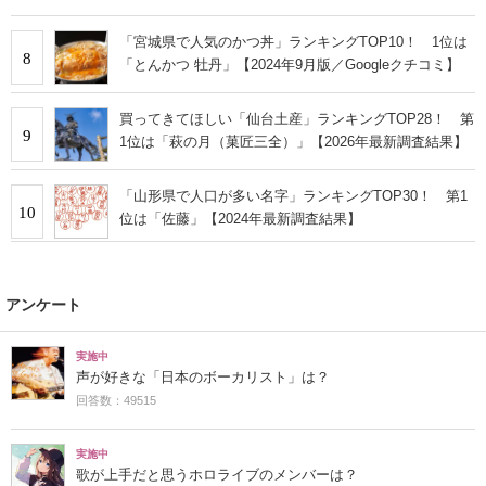
「宮城県で人気のかつ丼」ランキングTOP10！ 1位は
8
「とんかつ 牡丹」【2024年9月版／Googleクチコミ】
買ってきてほしい「仙台土産」ランキングTOP28！ 第
9
1位は「萩の月（菓匠三全）」【2026年最新調査結果】
「山形県で人口が多い名字」ランキングTOP30！ 第1
10
位は「佐藤」【2024年最新調査結果】
アンケート
実施中
声が好きな「日本のボーカリスト」は？
回答数：49515
実施中
歌が上手だと思うホロライブのメンバーは？