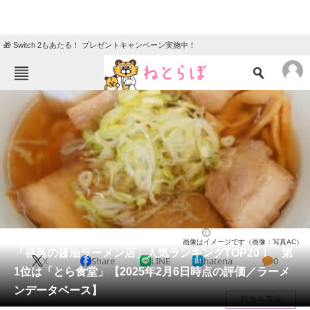
🎁 Switch 2もあたる！ プレゼントキャンペーン実施中！
ねとらぼメニュー
TOP
ニュース
エンタメ
クイズ
グルメ
地域
住まい
教育・育児
動物
リサーチ
福島県
2025/02/06 17:10（公開）
画像はイメージです（画像：写真AC）
会員記事
「福島の醤油ラーメン店」人気ランキングTOP20！ 第
X
Share
LINE
hatena
0
1位は「とら食堂」【2025年2月6日時点の評価／ラーメ
メディア
ンデータベース】
目次を表示
注目記事を集めた総合ページ