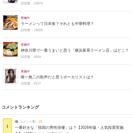
回答数：23876
実施中
ラーメンって日本食？それとも中華料理？
回答数：19658
実施中
神奈川県で一番うまいと思う「横浜家系ラーメン店」はどこ？
回答数：8509
実施中
唯一無二の歌声だと思うボーカリストは？
回答数：8107
コメントランキング
コメント数：
21
1
一番好きな「韓国の男性俳優」は？【2026年版・人気投票実施