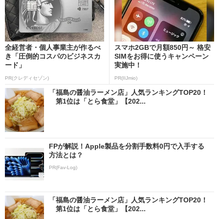
全経営者・個人事業主が作るべ
スマホ2GBで月額850円～ 格安
き「圧倒的コスパのビジネスカ
SIMをお得に使うキャンペーン
ード」
実施中！
PR(クレディセゾン)
PR(IIJmio)
「福島の醤油ラーメン店」人気ランキングTOP20！
第1位は「とら食堂」【202...
FPが解説！Apple製品を分割手数料0円で入手する
方法とは？
PR(Fav-Log)
「福島の醤油ラーメン店」人気ランキングTOP20！
第1位は「とら食堂」【202...