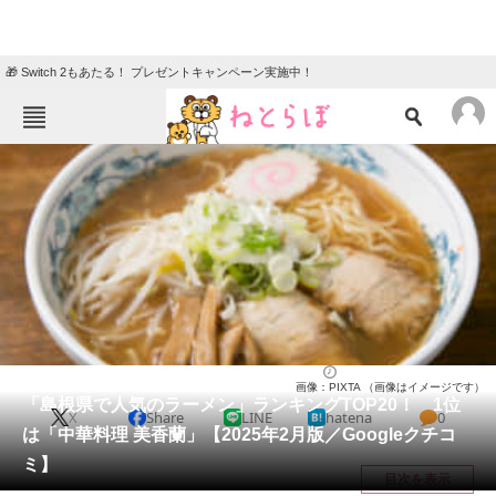
🎁 Switch 2もあたる！ プレゼントキャンペーン実施中！
ねとらぼメニュー
TOP
ニュース
エンタメ
クイズ
グルメ
地域
住まい
教育・育児
動物
リサーチ
島根県
2025/02/07 12:10（公開）
画像：PIXTA （画像はイメージです）
会員記事
「島根県で人気のラーメン」ランキングTOP20！ 1位
X
Share
LINE
hatena
0
は「中華料理 美香蘭」【2025年2月版／Googleクチコ
メディア
ミ】
目次を表示
注目記事を集めた総合ページ