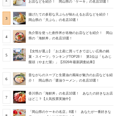
お店などを紹介！ 岡山県の「ケーキ」の名店10選！
揚げたての多彩な天ぷらが味わえるお店などを紹介！
3
岡山県の「天ぷら」の名店10選！
魚介類を使った創作丼が名物のお店などを紹介！ 岡山
4
県の「海鮮丼」の名店10選！
【女性が選ぶ】「お土産に買ってきてほしい広島の銘
5
菓・スイーツ」ランキングTOP28！ 第1位は「もみじ
饅頭（やまだ屋）」【2026年最新調査結果】
昔ながらのスープと生醤油の風味が魅力のお店などを紹
6
介！ 岡山県の「醤油ラーメン」の名店10選！
香川県の「海鮮丼」の名店10選！ あなたの好きなお店
7
はどこ？【人気投票実施中】
「岡山県のケーキの名店」8選！ あなたが一番好きな
8