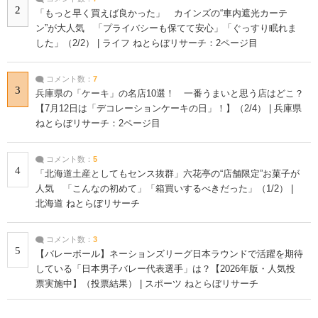
2
「もっと早く買えば良かった」 カインズの“車内遮光カーテ
ン”が大人気 「プライバシーも保てて安心」「ぐっすり眠れま
した」（2/2） | ライフ ねとらぼリサーチ：2ページ目
コメント数：
7
3
兵庫県の「ケーキ」の名店10選！ 一番うまいと思う店はどこ？
【7月12日は「デコレーションケーキの日」！】（2/4） | 兵庫県
ねとらぼリサーチ：2ページ目
コメント数：
5
4
「北海道土産としてもセンス抜群」六花亭の“店舗限定”お菓子が
人気 「こんなの初めて」「箱買いするべきだった」（1/2） |
北海道 ねとらぼリサーチ
コメント数：
3
5
【バレーボール】ネーションズリーグ日本ラウンドで活躍を期待
している「日本男子バレー代表選手」は？【2026年版・人気投
票実施中】（投票結果） | スポーツ ねとらぼリサーチ