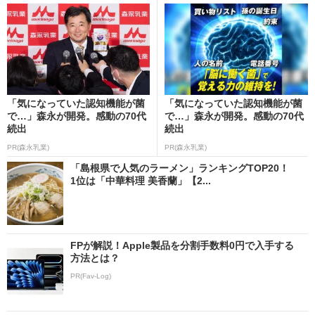
「気になっていた認知機能が菌
「気になっていた認知機能が菌
で…」森永が開発。感動の70代
で…」森永が開発。感動の70代
続出
続出
PR(森永乳業)
PR(森永乳業)
「島根県で人気のラーメン」ランキングTOP20！
1位は「中華料理 美香蘭」【2...
FPが解説！Apple製品を分割手数料0円で入手する
方法とは？
PR(Fav-Log)