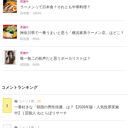
実施中
ラーメンって日本食？それとも中華料理？
回答数：19643
実施中
神奈川県で一番うまいと思う「横浜家系ラーメン店」はどこ？
回答数：8506
実施中
唯一無二の歌声だと思うボーカリストは？
回答数：8080
コメントランキング
コメント数：
21
1
一番好きな「韓国の男性俳優」は？【2026年版・人気投票実施
中】 | 芸能人 ねとらぼリサーチ
コメント数：
7