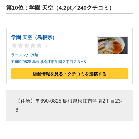
第10位：学園 天空（4.2pt／240クチコミ）
ITの今と未来を見通す
スマホと通信の最新トレンド
学園 天空（島根県）
進化するPCとデバイスの未来
-
好きが集まる 比べて選べる
ラーメン,つけ麺
〒690-0825 島根県松江市学園２丁目２３−８
ビジネスと働き方のヒント
店舗情報を見る・クチコミを投稿する
AI活用のいまが分かる
企業ITのトレンドを詳説
【住所】〒690-0825 島根県松江市学園2丁目23-
経営リーダーのコミュニティ
8
マーケ×ITの今がよく分かる
ITエンジニア向け専門サイト