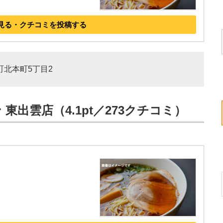
見る・クチコミを投稿する
市町北本町5丁目2
東出雲店（4.1pt／273クチコミ）