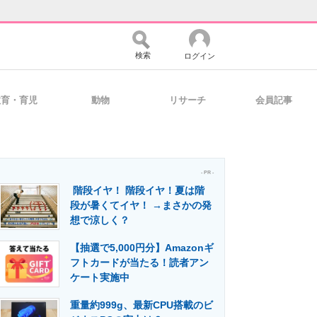
検索
ログイン
教育・育児
動物
リサーチ
会員記事
バイスの未来
好きが集まる 比べて選べる
- PR -
階段イヤ！ 階段イヤ！夏は階
コミュニティ
マーケ×ITの今がよく分かる
段が暑くてイヤ！ →まさかの発
想で涼しく？
【抽選で5,000円分】Amazonギ
・活用を支援
フトカードが当たる！読者アン
ケート実施中
重量約999g、最新CPU搭載のビ