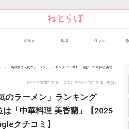
グルメ
地域
住まい
と未来を見通す
スマホと通信の最新トレンド
進化するPCとデ
県
>
「島根県で人気のラーメン」ランキングTOP20！ 1位は「中華料理 美香蘭」【2025年2月版／Googleクチコミ】
のいまが分かる
企業ITのトレンドを詳説
経営リーダーの
2025/02/07 12:10（公開）
2025/02/07 12:10（更新）
気のラーメン」ランキング
T製品の総合サイト
IT製品の技術・比較・事例
製造業のIT導入
1位は「中華料理 美香蘭」【2025
ogleクチコミ】