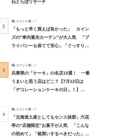
ねとらぼリサーチ
コメント数：
7
2
「もっと早く買えば良かった」 カイン
ズの“車内遮光カーテン”が大人気 「プ
ライバシーも保てて安心」「ぐっすり眠
れました」（2/2） | ライフ ねとらぼリ
サーチ：2ページ目
コメント数：
7
3
兵庫県の「ケーキ」の名店10選！ 一番
うまいと思う店はどこ？【7月12日は
「デコレーションケーキの日」！】
（2/4） | 兵庫県 ねとらぼリサーチ：2ペ
ージ目
コメント数：
5
4
「北海道土産としてもセンス抜群」六花
亭の“店舗限定”お菓子が人気 「こんな
の初めて」「箱買いするべきだった」