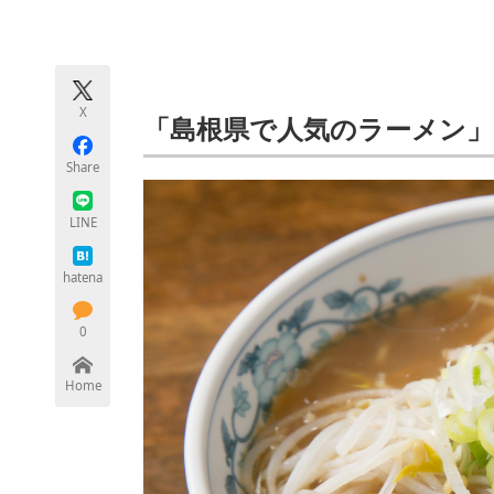
モノづくり技術者専門サイト
エレクトロ
X
ちょっと気になるネットの話題
「島根県で人気のラーメン
Share
LINE
hatena
0
Home