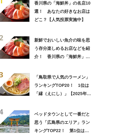
1
香川県の「海鮮丼」の名店10
選！ あなたの好きなお店は
どこ？【人気投票実施中】
2
新鮮でおいしい魚介の味を思
う存分楽しめるお店などを紹
介！ 香川県の「海鮮丼」の
名店10選！
3
「鳥取県で人気のラーメン」
ランキングTOP20！ 1位は
「縁（えにし）」【2025年3
月版／Googleクチコミ】
4
ベッドタウンとして一番だと
思う「広島県のエリア」ラン
キングTOP22！ 第1位は