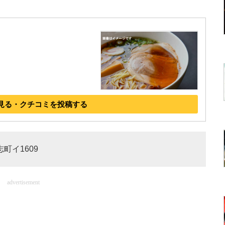
見る・クチコミを投稿する
志町イ1609
advertisement