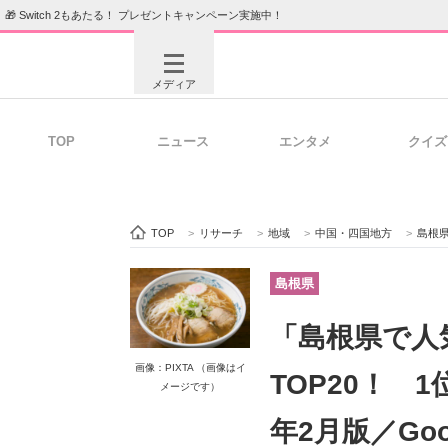
🎁 Switch 2もあたる！ プレゼントキャンペーン実施中！
メディア
TOP
ニュース
エンタメ
クイズ
注目記事を集めた総合ページ
ITの今
TOP
>
リサーチ
>
地域
>
中国・四国地方
>
島根
ビジネスと働き方のヒント
AI活用
島根県
「島根県で人
ITエンジニア向け専門サイト
企業向けI
画像：PIXTA （画像はイ
TOP20！ 
メージです）
年2月版／Go