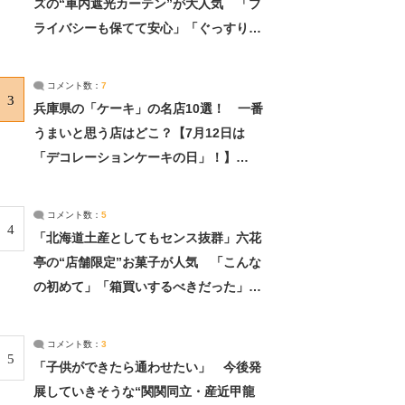
ズの“車内遮光カーテン”が大人気 「プ
ライバシーも保てて安心」「ぐっすり眠
れました」（2/2） | ライフ ねとらぼリ
サーチ：2ページ目
コメント数：
7
3
兵庫県の「ケーキ」の名店10選！ 一番
うまいと思う店はどこ？【7月12日は
「デコレーションケーキの日」！】
（2/4） | 兵庫県 ねとらぼリサーチ：2ペ
ージ目
コメント数：
5
4
「北海道土産としてもセンス抜群」六花
亭の“店舗限定”お菓子が人気 「こんな
の初めて」「箱買いするべきだった」
（1/2） | 北海道 ねとらぼリサーチ
コメント数：
3
5
「子供ができたら通わせたい」 今後発
展していきそうな“関関同立・産近甲龍