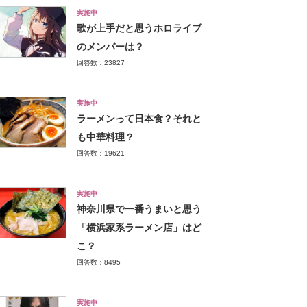
実施中
歌が上手だと思うホロライブ
のメンバーは？
回答数：23827
実施中
ラーメンって日本食？それと
も中華料理？
回答数：19621
実施中
神奈川県で一番うまいと思う
「横浜家系ラーメン店」はど
こ？
回答数：8495
実施中