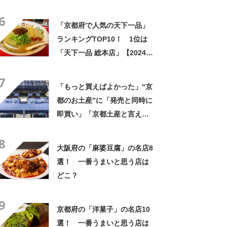
のお菓子」「ガチでうまいで
6
す」「職場ばら撒き用にぴっ
「京都府で人気の天下一品」
たり」
ランキングTOP10！ 1位は
「天下一品 総本店」【2024年
6月版／Googleクチコミ調
7
べ】
「もっと買えばよかった」“京
都のお土産”に「発売と同時に
即買い」「京都土産と言え
ば…」「一気に半分食べちゃ
8
った」「おいしすぎて涙でそ
大阪府の「麻婆豆腐」の名店8
うだった」の声
選！ 一番うまいと思う店は
どこ？
9
京都府の「洋菓子」の名店10
選！ 一番うまいと思う店は