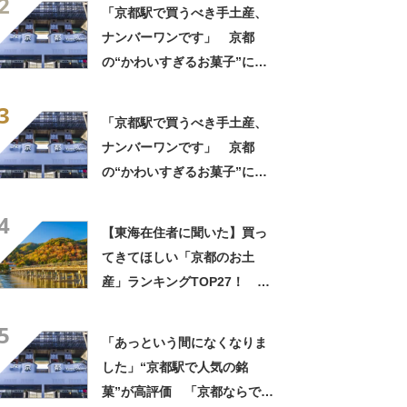
2
「京都駅で買うべき手土産、
ナンバーワンです」 京都
の“かわいすぎるお菓子”に反
響 「一目惚れです」「変な
3
声出た」「まとめ買いする」
「京都駅で買うべき手土産、
ナンバーワンです」 京都
の“かわいすぎるお菓子”に反
響 「一目惚れです」「変な
4
声出た」「まとめ買いする」
【東海在住者に聞いた】買っ
てきてほしい「京都のお土
産」ランキングTOP27！ 第
1位は「八ッ橋（京都銘菓おた
5
べ）」【2026年最新調査結
「あっという間になくなりま
果】
した」“京都駅で人気の銘
菓”が高評価 「京都ならでは