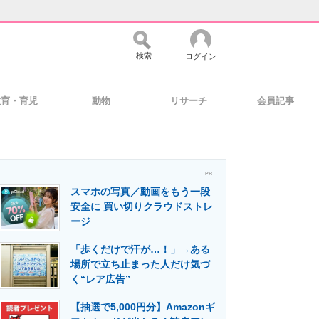
検索
ログイン
教育・育児
動物
リサーチ
会員記事
バイスの未来
好きが集まる 比べて選べる
- PR -
スマホの写真／動画をもう一段
コミュニティ
マーケ×ITの今がよく分かる
安全に 買い切りクラウドストレ
ージ
「歩くだけで汗が…！」→ある
・活用を支援
場所で立ち止まった人だけ気づ
く“レア広告”
【抽選で5,000円分】Amazonギ