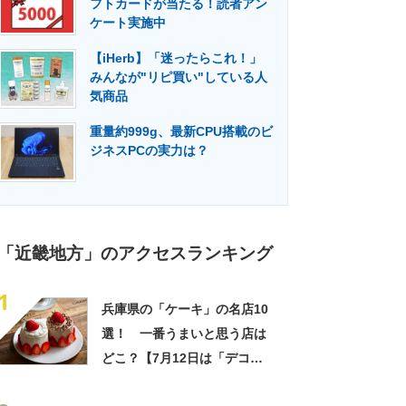
フトカードが当たる！読者アン
門メディア
建設×テクノロジーの最前線
ケート実施中
【iHerb】「迷ったらこれ！」
みんなが"リピ買い"している人
気商品
重量約999g、最新CPU搭載のビ
ジネスPCの実力は？
「近畿地方」のアクセスランキング
1
兵庫県の「ケーキ」の名店10
選！ 一番うまいと思う店は
どこ？【7月12日は「デコレ
ーションケーキの日」！】