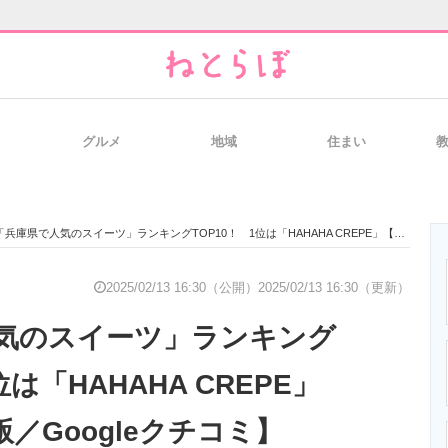
グルメ
地域
住まい
と未来を見通す
スマホと通信の最新トレンド
進化するPCとデ
「兵庫県で人気のスイーツ」ランキングTOP10！ 1位は「HAHAHA CREPE」【2025年2月版／Googleクチコミ】
のいまが分かる
企業ITのトレンドを詳説
経営リーダーの
2025/02/13 16:30（公開）
2025/02/13 16:30（更新）
気のスイーツ」ランキング
T製品の総合サイト
IT製品の技術・比較・事例
製造業のIT導入
位は「HAHAHA CREPE」
版／Googleクチコミ】