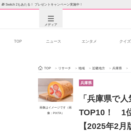
🎁 Switch 2もあたる！ プレゼントキャンペーン実施中！
メディア
TOP
ニュース
エンタメ
クイズ
注目記事を集めた総合ページ
ITの今
TOP
>
リサーチ
>
地域
>
近畿地方
>
兵庫県
>
ビジネスと働き方のヒント
AI活用
兵庫県
「兵庫県で人
ITエンジニア向け専門サイト
企業向けI
画像はイメージです（画
TOP10！ 1
像：PIXTA）
【2025年2月