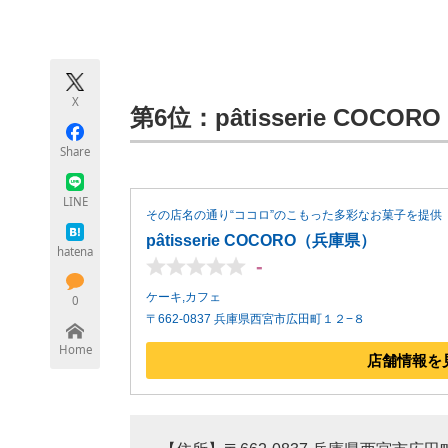
モノづくり技術者専門サイト
エレクトロ
X
ちょっと気になるネットの話題
第6位：pâtisserie COCO
Share
LINE
その店名の通り“ココロ”のこもった多彩なお菓子を提供
pâtisserie COCORO（兵庫県）
hatena
-
ケーキ,カフェ
0
〒662-0837 兵庫県西宮市広田町１２−８
Home
店舗情報を