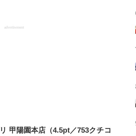
advertisement
 甲陽園本店（4.5pt／753クチコ