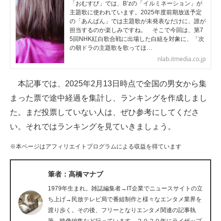
「おむすび」では、B’zの「イルミネーション」が
企業向けIT製品の総合サイト
主題歌に使われています。2025年度前期放送予定
の「あんぱん」では主題歌が未発表なだけに、誰が
担当するのか楽しみですね。 そこで今回は、第7
IT製品の技術・比較・事例
5回NHK紅白歌合戦に出場した白組を対象に、「次
の朝ドラの主題歌を歌ってほ…
製造業のIT導入・活用を支援
nlab.itmedia.co.jp
モノづくり技術者専門サイト
本記事では、2025年2月13日時点で全国の男女から集
エレクトロニクス専門サイト
まった票で途中経過を集計し、ランキングを作成しまし
た。まだ投票していない人は、ぜひ参考にしてくださ
電子設計の基本と応用
い。それではランキングを見ていきましょう。
エネルギーの専門メディア
※本ページはアフィリエイトプログラムによる収益を得ています
建設×テクノロジーの最前線
筆者：高橋マナブ
ちょっと気になるネットの話題
1979年生まれ。雑誌編集者→IT企業でニュースサイトの立
ち上げ→民放テレビ局で番組制作と様々なエンタメ業界を
渡り歩く。その後、フリーとなりエンタメ関連の記事執