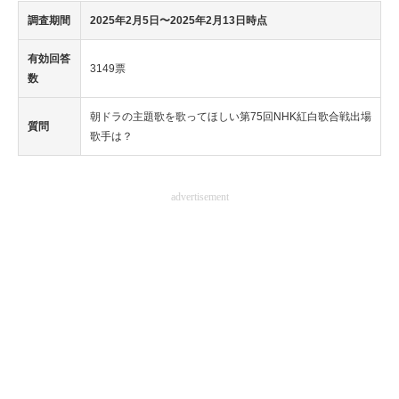
調査期間
2025年2月5日〜2025年2月13日時点
有効回答
3149票
数
朝ドラの主題歌を歌ってほしい第75回NHK紅白歌合戦出場
質問
歌手は？
advertisement