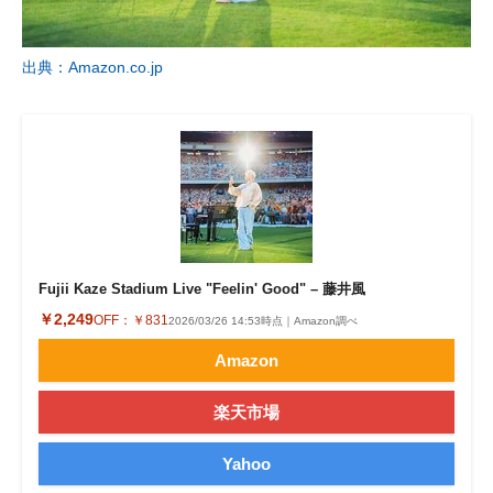
出典：Amazon.co.jp
Fujii Kaze Stadium Live "Feelin' Good" – 藤井風
￥2,249
OFF：
￥831
2026/03/26 14:53時点｜Amazon調べ
Amazon
楽天市場
Yahoo