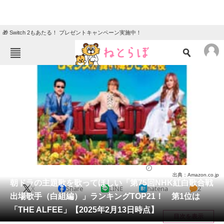
🎁 Switch 2もあたる！ プレゼントキャンペーン実施中！
ねとらぼメニュー
TOP
ニュース
エンタメ
クイズ
グルメ
地域
住まい
教育・育児
動物
リサーチ
音楽
2025/02/23 19:50（公開）
出典：Amazon.co.jp
会員記事
朝ドラの主題歌を歌ってほしい「第75回NHK紅白歌合戦
X
Share
LINE
hatena
2
出場歌手（白組編）」ランキングTOP21！ 第1位は
メディア
「THE ALFEE」【2025年2月13日時点】
目次を表示
注目記事を集めた総合ページ