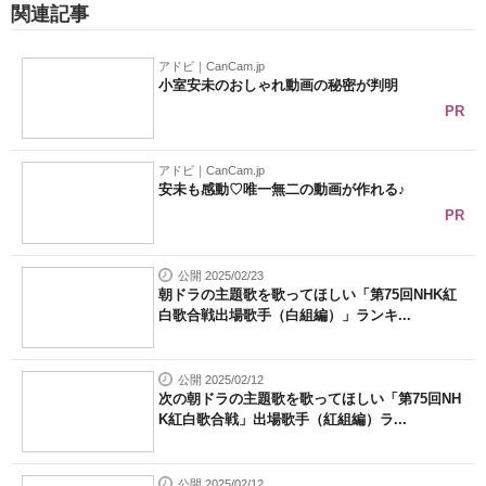
関連記事
アドビ｜CanCam.jp
小室安未のおしゃれ動画の秘密が判明
PR
アドビ｜CanCam.jp
安未も感動♡唯一無二の動画が作れる♪
PR
公開 2025/02/23
朝ドラの主題歌を歌ってほしい「第75回NHK紅
白歌合戦出場歌手（白組編）」ランキ...
公開 2025/02/12
次の朝ドラの主題歌を歌ってほしい「第75回NH
K紅白歌合戦」出場歌手（紅組編）ラ...
公開 2025/02/12