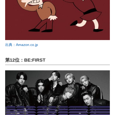
出典：Amazon.co.jp
第12位：BE:FIRST