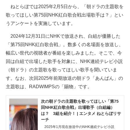
ねとらぼでは2025年2月5日から、「朝ドラの主題歌を
ITの今と未来を見通す
歌ってほしい第75回NHK紅白歌合戦出場歌手は？」とい
うアンケートを実施しています。
スマホと通信の最新トレンド
2024年12月31日にNHKで放送され、白組が優勝した
進化するPCとデバイスの未来
「第75回NHK紅白歌合戦」。数多くの名場面を放送し、
好きが集まる 比べて選べる
幅広い世代の視聴者が番組を楽しみました。そこで、今
回は白組で出場した歌手を対象に、NHK連続テレビ小説
ビジネスと働き方のヒント
（朝ドラ）の主題歌を歌ってほしい歌手を聞いていま
AI活用のいまが分かる
す。なお、次回2025年前期放送の朝ドラ「あんぱん」の
主題歌は、RADWIMPSの「賜物」です。
企業ITのトレンドを詳説
経営リーダーのコミュニティ
次の朝ドラの主題歌を歌ってほしい「第75
回NHK紅白歌合戦」出場歌手（白組編）
マーケ×ITの今がよく分かる
は？ 3組を紹介！ | エンタメ ねとらぼリサ
ーチ
ITエンジニア向け専門サイト
2025年1月現在放送中のNHK連続テレビ小説