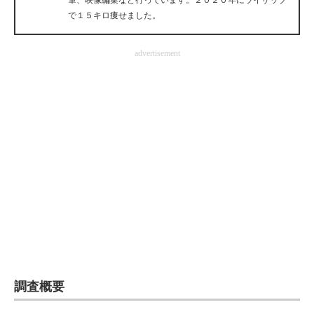
筆、映像編集など行っています。２０２０年にライザップ
で１５キロ痩せました。
advertisement
調査概要