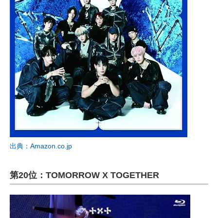
出典：Amazon.co.jp
第20位：TOMORROW X TOGETHER