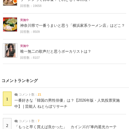
回答数：19658
実施中
神奈川県で一番うまいと思う「横浜家系ラーメン店」はどこ？
回答数：8509
実施中
唯一無二の歌声だと思うボーカリストは？
回答数：8107
コメントランキング
コメント数：
21
1
一番好きな「韓国の男性俳優」は？【2026年版・人気投票実施
中】 | 芸能人 ねとらぼリサーチ
コメント数：
7
2
「もっと早く買えば良かった」 カインズの“車内遮光カーテ