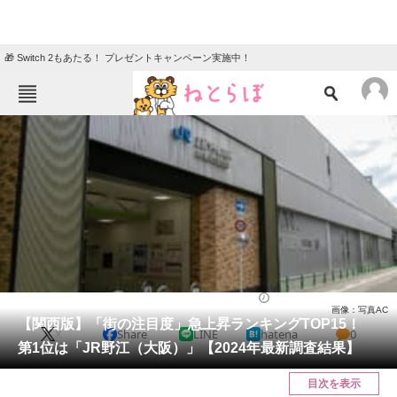
🎁 Switch 2もあたる！ プレゼントキャンペーン実施中！
ねとらぼメニュー
TOP
ニュース
エンタメ
クイズ
グルメ
地域
住まい
教育・育児
動物
リサーチ
社会
2025/03/01 12:40（公開）
画像：写真AC
会員記事
【関西版】「街の注目度」急上昇ランキングTOP15！
X
Share
LINE
hatena
0
第1位は「JR野江（大阪）」【2024年最新調査結果】
メディア
目次を表示
注目記事を集めた総合ページ