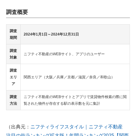
調査概要
調査
2024年1月1日～2024年12月31日
期間
調査
ニフティ不動産のWEBサイト、アプリのユーザー
対象
調査
エリ
関西エリア（大阪／兵庫／京都／滋賀／奈良／和歌山）
ア
調査
ニフティ不動産のWEBサイトとアプリで賃貸物件検索の際に閲
方法
覧された物件が存在する駅の表⽰数を元に集計
（出典元：
ニフティライフスタイル｜ニフティ不動産
注目の街ランキング拡大版！年間ランキング2025【関西