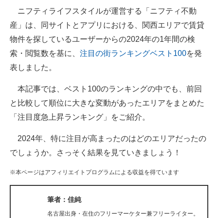
ニフティライフスタイルが運営する「ニフティ不動
ITの今と未来を見通す
産」は、同サイトとアプリにおける、関西エリアで賃貸
物件を探しているユーザーからの2024年の1年間の検
スマホと通信の最新トレンド
索・閲覧数を基に、
注目の街ランキングベスト100
を発
進化するPCとデバイスの未来
表しました。
好きが集まる 比べて選べる
本記事では、ベスト100のランキングの中でも、前回
と比較して順位に大きな変動があったエリアをまとめた
ビジネスと働き方のヒント
「注目度急上昇ランキング」をご紹介。
AI活用のいまが分かる
2024年、特に注目が高まったのはどのエリアだったの
企業ITのトレンドを詳説
でしょうか。さっそく結果を見ていきましょう！
経営リーダーのコミュニティ
※本ページはアフィリエイトプログラムによる収益を得ています
マーケ×ITの今がよく分かる
筆者：佳純
ITエンジニア向け専門サイト
名古屋出身・在住のフリーマーケター兼フリーライター。