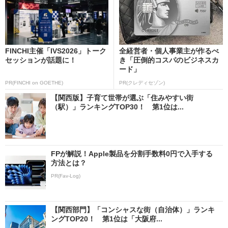
FINCHI主催「IVS2026」トーク
全経営者・個人事業主が作るべ
セッションが話題に！
き「圧倒的コスパのビジネスカ
ード」
PR(FINCHI on GOETHE)
PR(クレディセゾン)
【関西版】子育て世帯が選ぶ「住みやすい街
（駅）」ランキングTOP30！ 第1位は...
FPが解説！Apple製品を分割手数料0円で入手する
方法とは？
PR(Fav-Log)
【関西部門】「コンシャスな街（自治体）」ランキ
ングTOP20！ 第1位は「大阪府...