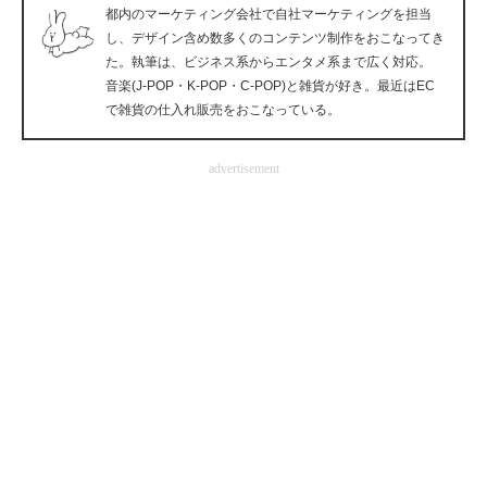
都内のマーケティング会社で自社マーケティングを担当
企業向けIT製品の総合サイト
し、デザイン含め数多くのコンテンツ制作をおこなってき
た。執筆は、ビジネス系からエンタメ系まで広く対応。
IT製品の技術・比較・事例
音楽(J-POP・K-POP・C-POP)と雑貨が好き。最近はEC
で雑貨の仕入れ販売をおこなっている。
製造業のIT導入・活用を支援
モノづくり技術者専門サイト
advertisement
エレクトロニクス専門サイト
電子設計の基本と応用
エネルギーの専門メディア
建設×テクノロジーの最前線
ちょっと気になるネットの話題