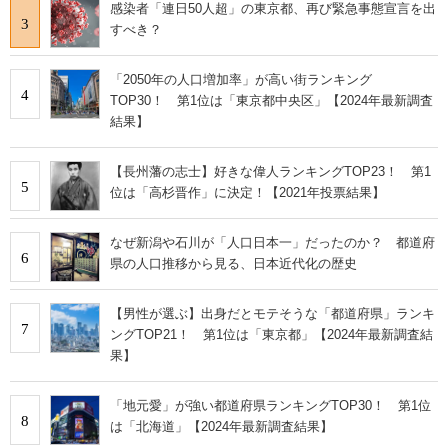
感染者「連日50人超」の東京都、再び緊急事態宣言を出
3
すべき？
「2050年の人口増加率」が高い街ランキング
4
TOP30！ 第1位は「東京都中央区」【2024年最新調査
結果】
【長州藩の志士】好きな偉人ランキングTOP23！ 第1
5
位は「高杉晋作」に決定！【2021年投票結果】
なぜ新潟や石川が「人口日本一」だったのか？ 都道府
6
県の人口推移から見る、日本近代化の歴史
【男性が選ぶ】出身だとモテそうな「都道府県」ランキ
7
ングTOP21！ 第1位は「東京都」【2024年最新調査結
果】
「地元愛」が強い都道府県ランキングTOP30！ 第1位
8
は「北海道」【2024年最新調査結果】