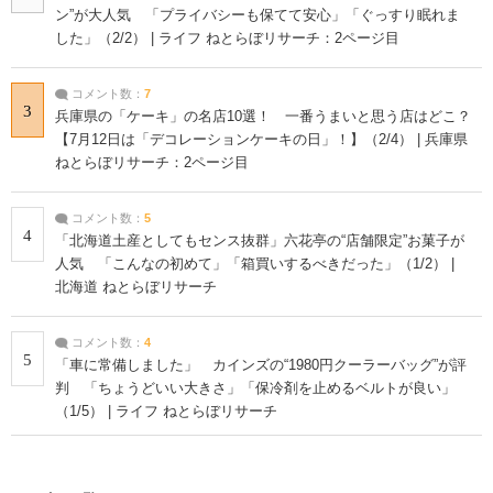
ン”が大人気 「プライバシーも保てて安心」「ぐっすり眠れま
した」（2/2） | ライフ ねとらぼリサーチ：2ページ目
コメント数：
7
3
兵庫県の「ケーキ」の名店10選！ 一番うまいと思う店はどこ？
【7月12日は「デコレーションケーキの日」！】（2/4） | 兵庫県
ねとらぼリサーチ：2ページ目
コメント数：
5
4
「北海道土産としてもセンス抜群」六花亭の“店舗限定”お菓子が
人気 「こんなの初めて」「箱買いするべきだった」（1/2） |
北海道 ねとらぼリサーチ
コメント数：
4
5
「車に常備しました」 カインズの“1980円クーラーバッグ”が評
判 「ちょうどいい大きさ」「保冷剤を止めるベルトが良い」
（1/5） | ライフ ねとらぼリサーチ