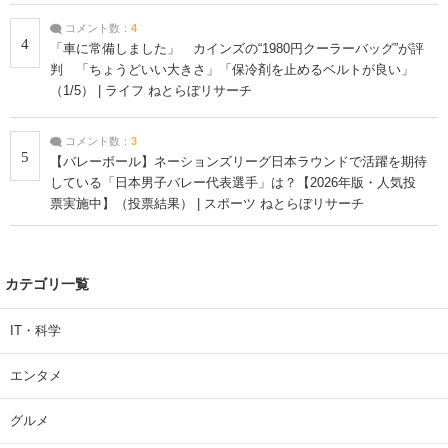
コメント数：
4
4
「車に常備しました」 カインズの“1980円クーラーバッグ”が評
判 「ちょうどいい大きさ」「保冷剤を止めるベルトが良い」
（1/5） | ライフ ねとらぼリサーチ
コメント数：
3
5
【バレーボール】ネーションズリーグ日本ラウンドで活躍を期待
している「日本男子バレー代表選手」は？【2026年版・人気投
票実施中】（投票結果） | スポーツ ねとらぼリサーチ
カテゴリ一覧
IT・科学
エンタメ
グルメ