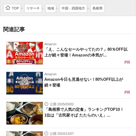
企業向けIT製品の総合サイト
TOP
リサーチ
地域
中国・四国地方
島根県
>
>
>
>
IT製品の技術・比較・事例
関連記事
製造業のIT導入・活用を支援
Amazon
モノづくり技術者専門サイト
「え、こんなセールやってたの？」80％OFF以
上が続々登場！Amazonの本気が...
エレクトロニクス専門サイト
PR
電子設計の基本と応用
Amazon
Amazon今日も見逃せない！80%OFF以上が
続々登場
エネルギーの専門メディア
PR
建設×テクノロジーの最前線
公開 2025/03/02
「島根県で人気の定食」ランキングTOP10！
ちょっと気になるネットの話題
1位は「古民家そば たたらのいえ」...
公開 2024/12/07