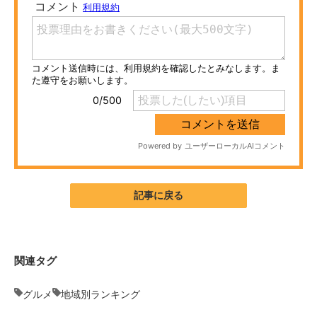
ITの今と未来を見通す
スマホと通信の最新トレンド
進化するPCとデバイスの未来
好きが集まる 比べて選べる
ビジネスと働き方のヒント
AI活用のいまが分かる
記事に戻る
企業ITのトレンドを詳説
経営リーダーのコミュニティ
関連タグ
マーケ×ITの今がよく分かる
グルメ
地域別ランキング
ITエンジニア向け専門サイト