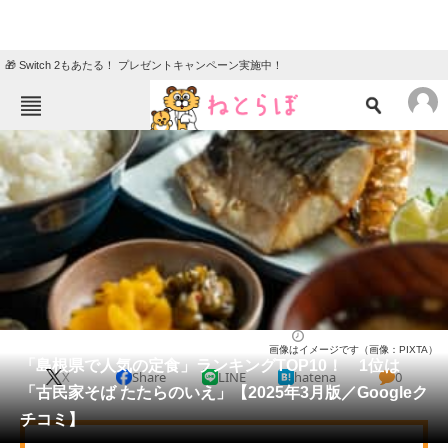
🎁 Switch 2もあたる！ プレゼントキャンペーン実施中！
ねとらぼメニュー
TOP
ニュース
エンタメ
クイズ
グルメ
地域
住まい
教育・育児
動物
リサーチ
島根県
2025/03/02 16:40（公開）
画像はイメージです（画像：PIXTA）
会員記事
「島根県で人気の定食」ランキングTOP10！ 1位は
X
Share
LINE
hatena
0
「古民家そば たたらのいえ」【2025年3月版／Googleク
メディア
チコミ】
注目記事を集めた総合ページ