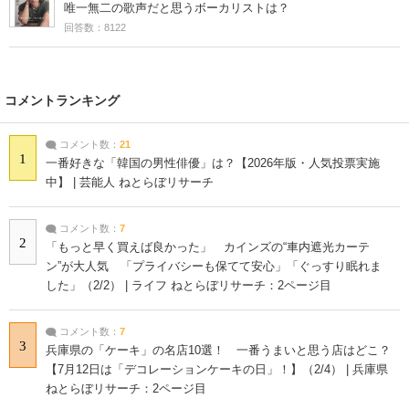
唯一無二の歌声だと思うボーカリストは？
回答数：8122
コメントランキング
コメント数：
21
1
一番好きな「韓国の男性俳優」は？【2026年版・人気投票実施
中】 | 芸能人 ねとらぼリサーチ
コメント数：
7
2
「もっと早く買えば良かった」 カインズの“車内遮光カーテ
ン”が大人気 「プライバシーも保てて安心」「ぐっすり眠れま
した」（2/2） | ライフ ねとらぼリサーチ：2ページ目
コメント数：
7
3
兵庫県の「ケーキ」の名店10選！ 一番うまいと思う店はどこ？
【7月12日は「デコレーションケーキの日」！】（2/4） | 兵庫県
ねとらぼリサーチ：2ページ目