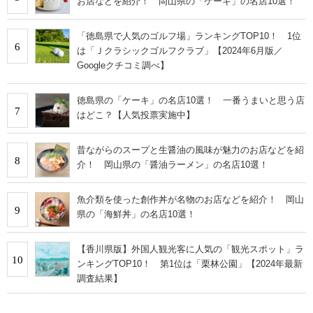
お店などを紹介！ 岡山県の「ケーキ」の名店10選！
「徳島県で人気のゴルフ場」ランキングTOP10！ 1位
6
は「Ｊクラシックゴルフクラブ」【2024年6月版／
Googleクチコミ調べ】
徳島県の「ケーキ」の名店10選！ 一番うまいと思う店
7
はどこ？【人気投票実施中】
昔ながらのスープと生醤油の風味が魅力のお店などを紹
8
介！ 岡山県の「醤油ラーメン」の名店10選！
魚介類を使った創作丼が名物のお店などを紹介！ 岡山
9
県の「海鮮丼」の名店10選！
【香川県版】外国人観光客に人気の「観光スポット」ラ
10
ンキングTOP10！ 第1位は「栗林公園」【2024年最新
調査結果】