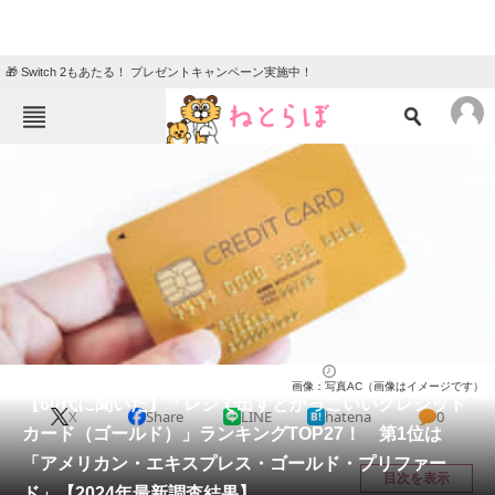
🎁 Switch 2もあたる！ プレゼントキャンペーン実施中！
ねとらぼメニュー
TOP
ニュース
エンタメ
クイズ
グルメ
地域
住まい
教育・育児
動物
リサーチ
社会
2025/03/10 17:20（公開）
画像：写真AC（画像はイメージです）
会員記事
【60代に聞いた】「レジで出すとかっこいいクレジット
X
Share
LINE
hatena
0
カード（ゴールド）」ランキングTOP27！ 第1位は
メディア
「アメリカン・エキスプレス・ゴールド・プリファー
目次を表示
ド」【2024年最新調査結果】
注目記事を集めた総合ページ