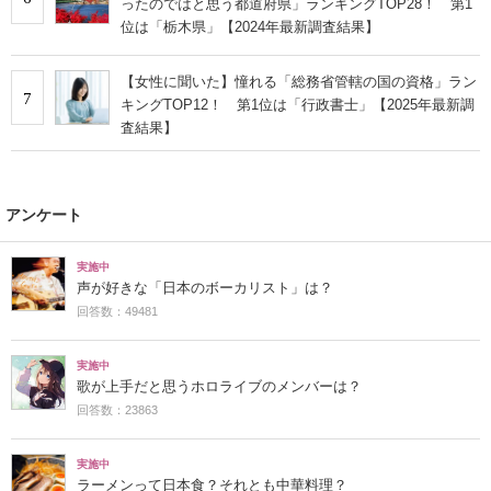
ったのではと思う都道府県」ランキングTOP28！ 第1
位は「栃木県」【2024年最新調査結果】
【女性に聞いた】憧れる「総務省管轄の国の資格」ラン
7
キングTOP12！ 第1位は「行政書士」【2025年最新調
査結果】
アンケート
実施中
声が好きな「日本のボーカリスト」は？
回答数：49481
実施中
歌が上手だと思うホロライブのメンバーは？
回答数：23863
実施中
ラーメンって日本食？それとも中華料理？