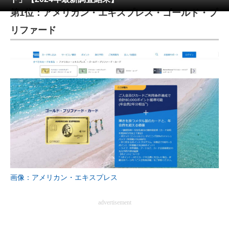
第1位：アメリカン・エキスプレス・ゴールド・プ
ITの今と未来を見通す
リファード
スマホと通信の最新トレンド
進化するPCとデバイスの未来
好きが集まる 比べて選べる
ビジネスと働き方のヒント
AI活用のいまが分かる
企業ITのトレンドを詳説
経営リーダーのコミュニティ
画像：アメリカン・エキスプレス
マーケ×ITの今がよく分かる
advertisement
ITエンジニア向け専門サイト