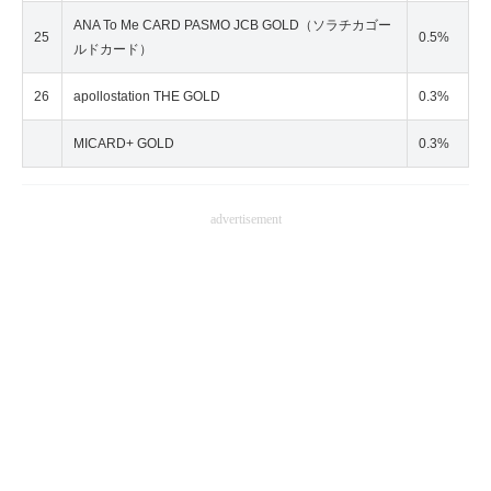
ANA To Me CARD PASMO JCB GOLD（ソラチカゴー
25
0.5%
ルドカード）
26
apollostation THE GOLD
0.3%
MICARD+ GOLD
0.3%
advertisement