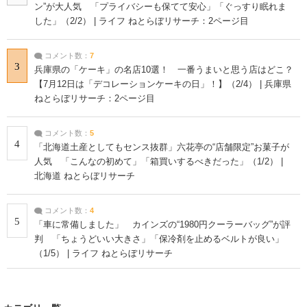
ン”が大人気 「プライバシーも保てて安心」「ぐっすり眠れま
した」（2/2） | ライフ ねとらぼリサーチ：2ページ目
コメント数：
7
3
兵庫県の「ケーキ」の名店10選！ 一番うまいと思う店はどこ？
【7月12日は「デコレーションケーキの日」！】（2/4） | 兵庫県
ねとらぼリサーチ：2ページ目
コメント数：
5
4
「北海道土産としてもセンス抜群」六花亭の“店舗限定”お菓子が
人気 「こんなの初めて」「箱買いするべきだった」（1/2） |
北海道 ねとらぼリサーチ
コメント数：
4
5
「車に常備しました」 カインズの“1980円クーラーバッグ”が評
判 「ちょうどいい大きさ」「保冷剤を止めるベルトが良い」
（1/5） | ライフ ねとらぼリサーチ