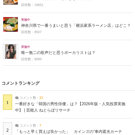
回答数：19651
実施中
神奈川県で一番うまいと思う「横浜家系ラーメン店」はどこ？
回答数：8507
実施中
唯一無二の歌声だと思うボーカリストは？
回答数：8089
コメントランキング
コメント数：
21
1
一番好きな「韓国の男性俳優」は？【2026年版・人気投票実施
中】 | 芸能人 ねとらぼリサーチ
コメント数：
7
2
「もっと早く買えば良かった」 カインズの“車内遮光カーテ