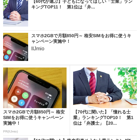
【60代が選ぶ】子どもになってほしい「士業」ラン
キングTOP11！ 第1位は「弁...
スマホ2GBで月額850円～ 格安SIMをお得に使うキ
ャンペーン実施中！
IIJmio
スマホ2GBで月額850円～ 格安
【70代に聞いた】「憧れる士
SIMをお得に使うキャンペーン
業」ランキングTOP10！ 第1
実施中！
位は「弁護士」【20...
PR(IIJmio)