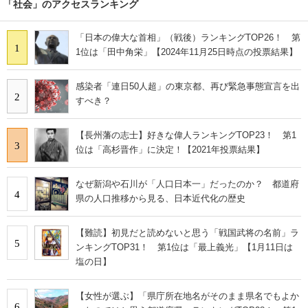
「社会」のアクセスランキング
「日本の偉大な首相」（戦後）ランキングTOP26！ 第
1
1位は「田中角栄」【2024年11月25日時点の投票結果】
感染者「連日50人超」の東京都、再び緊急事態宣言を出
2
すべき？
【長州藩の志士】好きな偉人ランキングTOP23！ 第1
3
位は「高杉晋作」に決定！【2021年投票結果】
なぜ新潟や石川が「人口日本一」だったのか？ 都道府
4
県の人口推移から見る、日本近代化の歴史
【難読】初見だと読めないと思う「戦国武将の名前」ラ
5
ンキングTOP31！ 第1位は「最上義光」【1月11日は
塩の日】
【女性が選ぶ】「県庁所在地名がそのまま県名でもよか
6