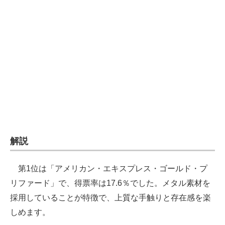
企業向けIT製品の総合サイト
IT製品の技術・比較・事例
製造業のIT導入・活用を支援
モノづくり技術者専門サイト
エレクトロニクス専門サイト
電子設計の基本と応用
解説
エネルギーの専門メディア
建設×テクノロジーの最前線
第1位は「アメリカン・エキスプレス・ゴールド・プ
リファード」で、得票率は17.6％でした。メタル素材を
ちょっと気になるネットの話題
採用していることが特徴で、上質な手触りと存在感を楽
しめます。