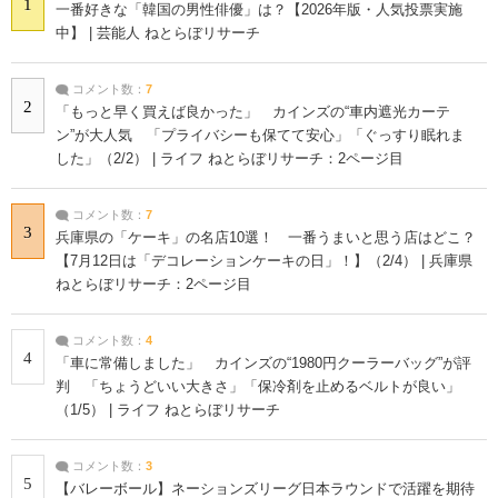
1
一番好きな「韓国の男性俳優」は？【2026年版・人気投票実施
中】 | 芸能人 ねとらぼリサーチ
コメント数：
7
2
「もっと早く買えば良かった」 カインズの“車内遮光カーテ
ン”が大人気 「プライバシーも保てて安心」「ぐっすり眠れま
した」（2/2） | ライフ ねとらぼリサーチ：2ページ目
コメント数：
7
3
兵庫県の「ケーキ」の名店10選！ 一番うまいと思う店はどこ？
【7月12日は「デコレーションケーキの日」！】（2/4） | 兵庫県
ねとらぼリサーチ：2ページ目
コメント数：
4
4
「車に常備しました」 カインズの“1980円クーラーバッグ”が評
判 「ちょうどいい大きさ」「保冷剤を止めるベルトが良い」
（1/5） | ライフ ねとらぼリサーチ
コメント数：
3
5
【バレーボール】ネーションズリーグ日本ラウンドで活躍を期待