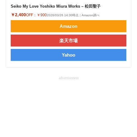
Seiko My Love Yoshiko Miura Works – 松田聖子
￥2,400
OFF：
￥900
2026/03/26 14:30時点｜Amazon調べ
Amazon
楽天市場
Yahoo
advertisement