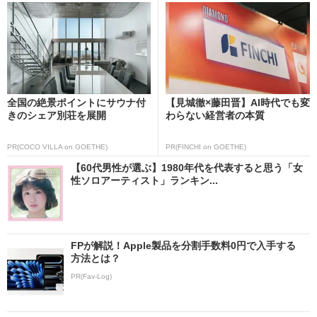
全国の絶景ポイントにサウナ付
【見城徹×藤田晋】AI時代でも変
きのシェア別荘を展開
わらない経営者の本質
PR(COCO VILLA on GOETHE)
PR(FINCHI on GOETHE)
【60代男性が選ぶ】1980年代を代表すると思う「女
性ソロアーティスト」ランキン...
FPが解説！Apple製品を分割手数料0円で入手する
方法とは？
PR(Fav-Log)