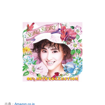
出典：
Amazon.co.jp