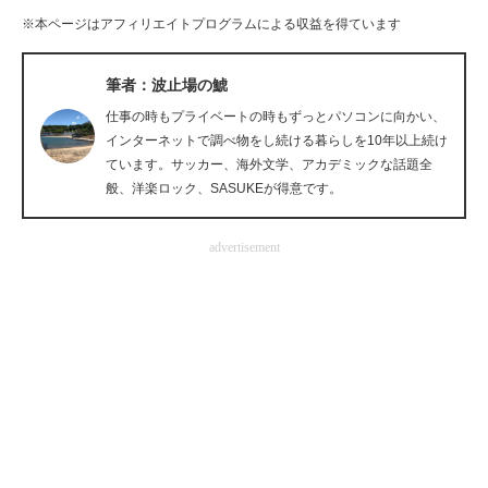
※本ページはアフィリエイトプログラムによる収益を得ています
企業向けIT製品の総合サイト
IT製品の技術・比較・事例
筆者：波止場の鯱
仕事の時もプライベートの時もずっとパソコンに向かい、
製造業のIT導入・活用を支援
インターネットで調べ物をし続ける暮らしを10年以上続け
ています。サッカー、海外文学、アカデミックな話題全
モノづくり技術者専門サイト
般、洋楽ロック、SASUKEが得意です。
エレクトロニクス専門サイト
advertisement
電子設計の基本と応用
エネルギーの専門メディア
建設×テクノロジーの最前線
ちょっと気になるネットの話題