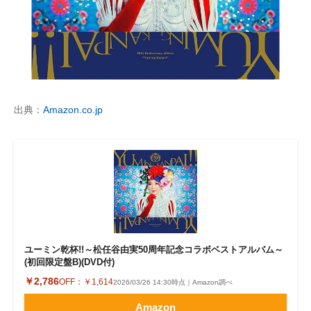
出典：
Amazon.co.jp
ユーミン乾杯!!～松任谷由実50周年記念コラボベストアルバム～
(初回限定盤B)(DVD付)
￥2,786
OFF：
￥1,614
2026/03/26 14:30時点｜Amazon調べ
Amazon