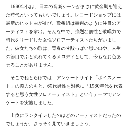
1980年代は、日本の音楽シーンがまさに黄金期を迎え
ITの今と未来を見通す
た時代といってもいいでしょう。レコードショップには
最新のヒット曲が並び、歌番組は毎週のように注目のア
スマホと通信の最新トレンド
ーティストを輩出。そんな中で、強烈な個性と歌唱力で
進化するPCとデバイスの未来
時代をリードした女性ソロアーティストたちがいまし
た。彼女たちの歌は、青春の甘酸っぱい思い出や、人生
好きが集まる 比べて選べる
の節目でふと流れてくるメロディとして、今もなお色あ
ビジネスと働き方のヒント
せることがありません。
AI活用のいまが分かる
そこでねとらぼでは、アンケートサイト「ボイスノー
ト」の協力のもと、60代男性を対象に「1980年代を代表
企業ITのトレンドを詳説
すると思う女性ソロアーティスト」というテーマでアン
経営リーダーのコミュニティ
ケートを実施しました。
マーケ×ITの今がよく分かる
上位にランクインしたのはどのアーティストだったの
でしょうか。さっそく見ていきましょう。
ITエンジニア向け専門サイト