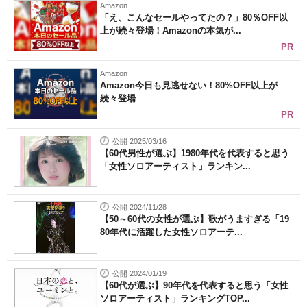
Amazon
「え、こんなセールやってたの？」80％OFF以
上が続々登場！Amazonの本気が...
PR
Amazon
Amazon今日も見逃せない！80%OFF以上が
続々登場
PR
公開 2025/03/16
【60代男性が選ぶ】1980年代を代表すると思う
「女性ソロアーティスト」ランキン...
公開 2024/11/28
【50～60代の女性が選ぶ】歌がうますぎる「19
80年代に活躍した女性ソロアーテ...
公開 2024/01/19
【60代が選ぶ】90年代を代表すると思う「女性
ソロアーティスト」ランキングTOP...