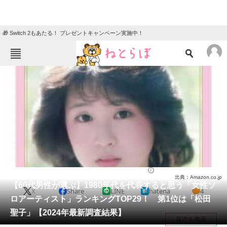
🎁 Switch 2もあたる！ プレゼントキャンペーン実施中！
ねとらぼメニュー
TOP
ニュース
エンタメ
クイズ
グルメ
地域
住まい
教育・育児
動物
リサーチ
音楽
2025/03/16 16:40（公開）
出典：Amazon.co.jp
会員記事
【60代男性が選ぶ】1980年代を代表すると思う「女性ソ
X
Share
LINE
hatena
4
ロアーティスト」ランキングTOP29！ 第1位は「松田
メディア
聖子」【2024年最新調査結果】
目次を表示
注目記事を集めた総合ページ